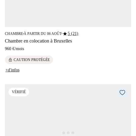
star
5 (21)
CHAMBRE
À PARTIR DU 06 AOÛT
■
■
Chambre en colocation à Bruxelles
960 €
/
mois
lock
CAUTION PROTÉGÉE
+d'infos
VÉRIFIÉ