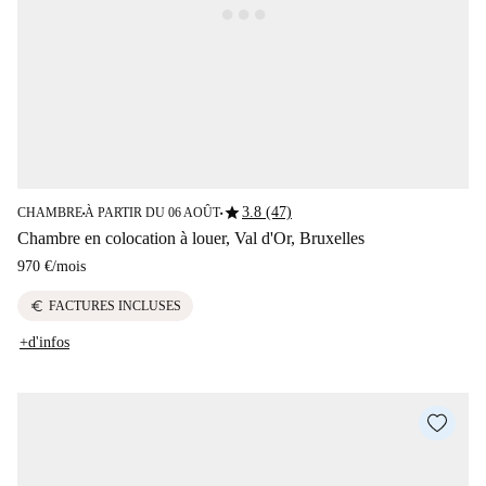
star
3.8 (47)
CHAMBRE
À PARTIR DU 06 AOÛT
■
■
Chambre en colocation à louer, Val d'Or, Bruxelles
970 €
/
mois
euro
FACTURES INCLUSES
+d'infos