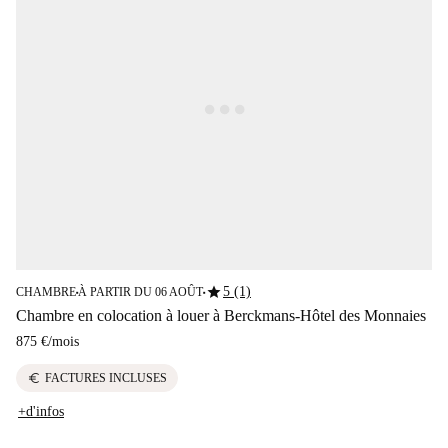
star
5 (1)
CHAMBRE
À PARTIR DU 06 AOÛT
■
■
Chambre en colocation à louer à Berckmans-Hôtel des Monnaies
875 €
/
mois
euro
FACTURES INCLUSES
+d'infos