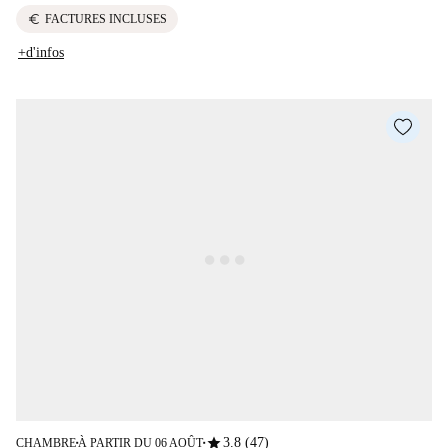
euro
FACTURES INCLUSES
+d'infos
star
3.8 (47)
CHAMBRE
À PARTIR DU 06 AOÛT
■
■