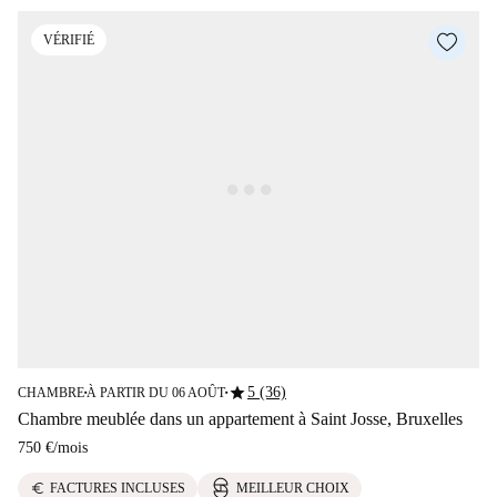
VÉRIFIÉ
star
5 (36)
CHAMBRE
À PARTIR DU 06 AOÛT
■
■
Chambre meublée dans un appartement à Saint Josse, Bruxelles
750 €
/
mois
euro
FACTURES INCLUSES
MEILLEUR CHOIX