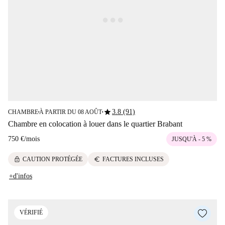
star
3.8 (91)
CHAMBRE
À PARTIR DU 08 AOÛT
■
■
Chambre en colocation à louer dans le quartier Brabant
750 €
/
mois
JUSQU'À - 5 %
lock
euro
CAUTION PROTÉGÉE
FACTURES INCLUSES
+d'infos
VÉRIFIÉ