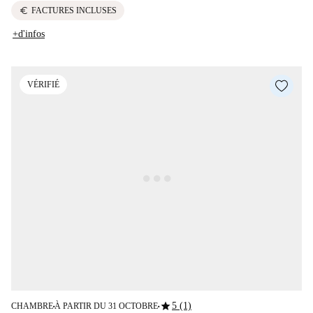
euro
FACTURES INCLUSES
+d'infos
VÉRIFIÉ
star
5 (1)
CHAMBRE
À PARTIR DU 31 OCTOBRE
■
■