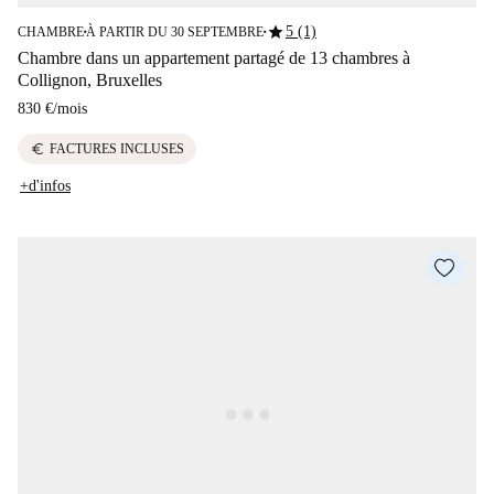
star
5 (1)
CHAMBRE
À PARTIR DU 30 SEPTEMBRE
■
■
Chambre dans un appartement partagé de 13 chambres à
Collignon, Bruxelles
830 €
/
mois
euro
FACTURES INCLUSES
+d'infos