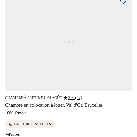
star
3.8 (47)
CHAMBRE
À PARTIR DU 06 AOÛT
■
■
Chambre en colocation à louer, Val d'Or, Bruxelles
1080 €
/
mois
euro
FACTURES INCLUSES
+d'infos