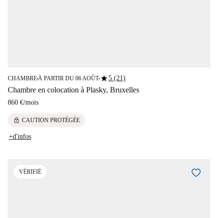
star
5 (21)
CHAMBRE
À PARTIR DU 06 AOÛT
■
■
Chambre en colocation à Plasky, Bruxelles
860 €
/
mois
lock
CAUTION PROTÉGÉE
+d'infos
VÉRIFIÉ