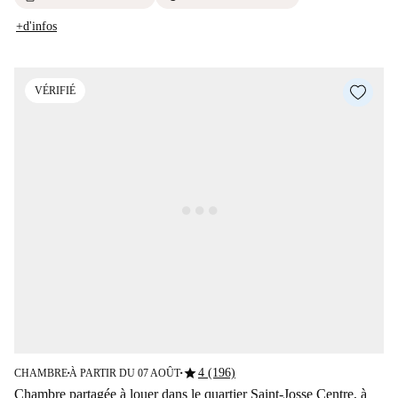
+d'infos
VÉRIFIÉ
star
4 (196)
CHAMBRE
À PARTIR DU 07 AOÛT
■
■
Chambre partagée à louer dans le quartier Saint-Josse Centre, à