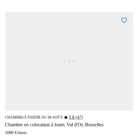
star
3.8 (47)
CHAMBRE
À PARTIR DU 06 AOÛT
■
■
Chambre en colocation à louer, Val d'Or, Bruxelles
1080 €
/
mois