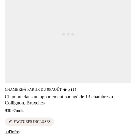
star
5 (1)
CHAMBRE
À PARTIR DU 06 AOÛT
■
■
Chambre dans un appartement partagé de 13 chambres à
Collignon, Bruxelles
930 €
/
mois
euro
FACTURES INCLUSES
+d'infos