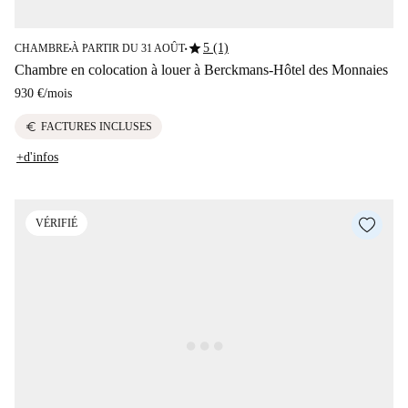
star
5 (1)
CHAMBRE
À PARTIR DU 31 AOÛT
■
■
Chambre en colocation à louer à Berckmans-Hôtel des Monnaies
930 €
/
mois
euro
FACTURES INCLUSES
+d'infos
VÉRIFIÉ