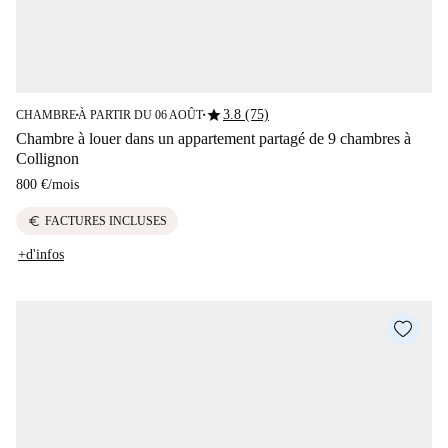
star
3.8 (75)
CHAMBRE
À PARTIR DU 06 AOÛT
■
■
Chambre à louer dans un appartement partagé de 9 chambres à
Collignon
800 €
/
mois
euro
FACTURES INCLUSES
+d'infos