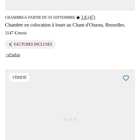
star
3.8 (47)
CHAMBRE
À PARTIR DU 03 SEPTEMBRE
■
■
Chambre en colocation à louer au Chant d'Oiseau, Bruxelles.
1147 €
/
mois
euro
FACTURES INCLUSES
+d'infos
VÉRIFIÉ