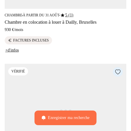
star
5 (1)
CHAMBRE
À PARTIR DU 31 AOÛT
■
■
Chambre en colocation à louer à Dailly, Bruxelles
930 €
/
mois
euro
FACTURES INCLUSES
+d'infos
VÉRIFIÉ
Enregistrer ma recherche