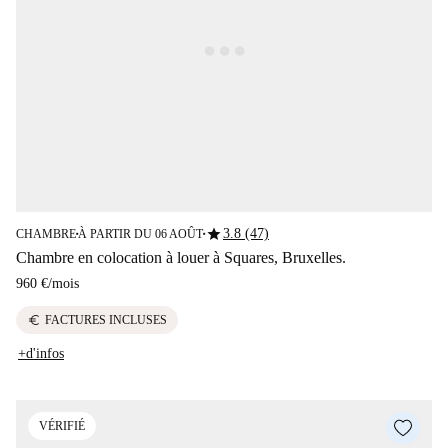
star
3.8 (47)
CHAMBRE
À PARTIR DU 06 AOÛT
■
■
Chambre en colocation à louer à Squares, Bruxelles.
960 €
/
mois
euro
FACTURES INCLUSES
+d'infos
VÉRIFIÉ