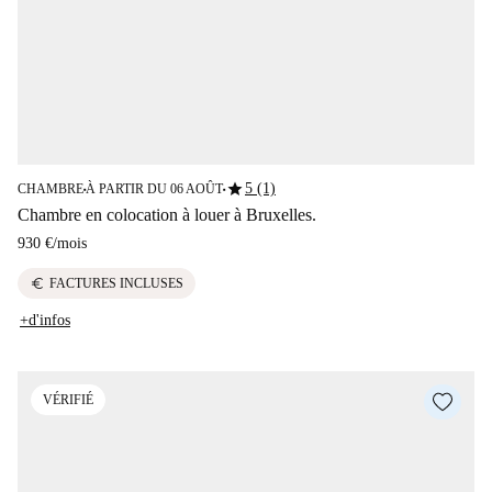
star
5 (1)
CHAMBRE
À PARTIR DU 06 AOÛT
■
■
Chambre en colocation à louer à Bruxelles.
930 €
/
mois
euro
FACTURES INCLUSES
+d'infos
VÉRIFIÉ