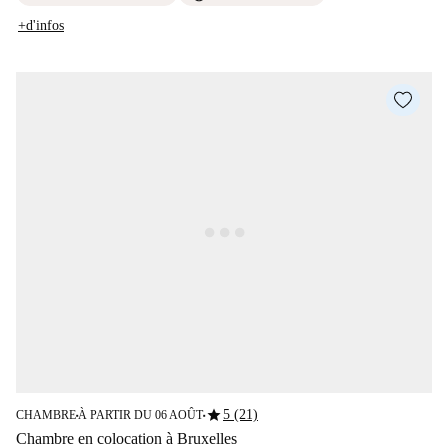
+d'infos
star
5 (21)
CHAMBRE
À PARTIR DU 06 AOÛT
■
■
Chambre en colocation à Bruxelles