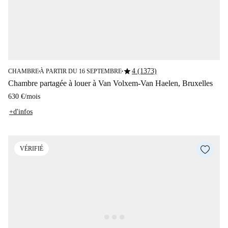
star
4 (1373)
CHAMBRE
À PARTIR DU 16 SEPTEMBRE
■
■
Chambre partagée à louer à Van Volxem-Van Haelen, Bruxelles
630 €
/
mois
+d'infos
VÉRIFIÉ