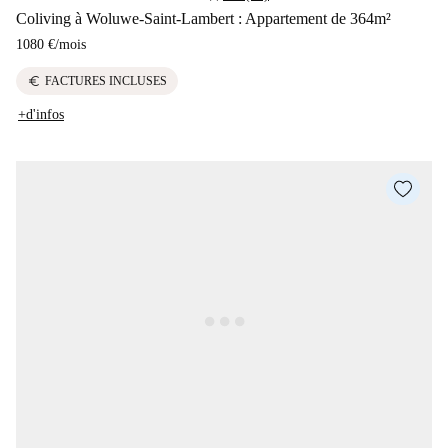
Coliving à Woluwe-Saint-Lambert : Appartement de 364m²
1080 €
/
mois
euro
FACTURES INCLUSES
+d'infos