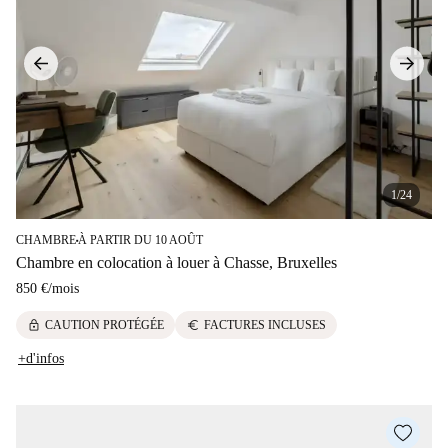
1/24
CHAMBRE
À PARTIR DU 10 AOÛT
■
Chambre en colocation à louer à Chasse, Bruxelles
850 €
/
mois
lock
euro
CAUTION PROTÉGÉE
FACTURES INCLUSES
+d'infos