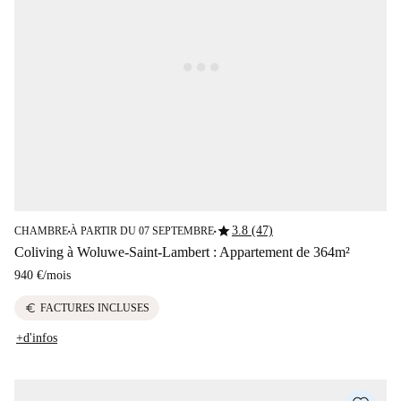
star
3.8 (47)
CHAMBRE
À PARTIR DU 07 SEPTEMBRE
■
■
Coliving à Woluwe-Saint-Lambert : Appartement de 364m²
940 €
/
mois
euro
FACTURES INCLUSES
+d'infos