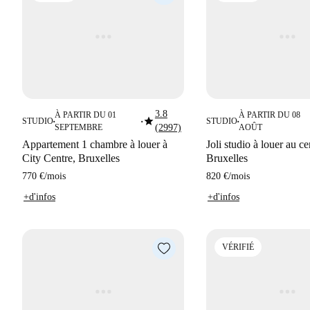
3.8
À PARTIR DU 01
À PARTIR DU 08
star
STUDIO
STUDIO
■
■
■
SEPTEMBRE
(2997)
AOÛT
Appartement 1 chambre à louer à
Joli studio à louer au ce
City Centre, Bruxelles
Bruxelles
770 €
/
mois
820 €
/
mois
+d'infos
+d'infos
VÉRIFIÉ