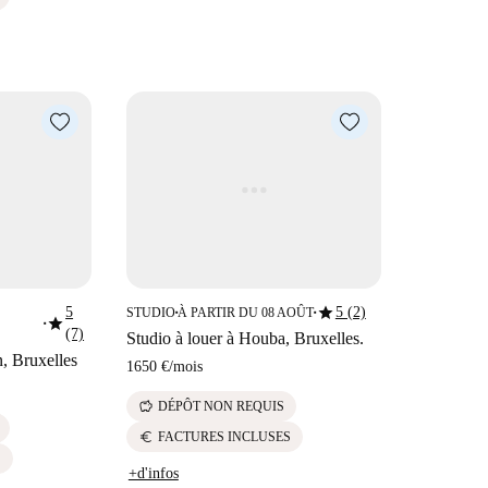
star
5
5 (2)
STUDIO
À PARTIR DU 08 AOÛT
■
■
star
■
(7)
Studio à louer à Houba, Bruxelles.
n, Bruxelles
1650 €
/
mois
savings
DÉPÔT NON REQUIS
euro
FACTURES INCLUSES
S
+d'infos