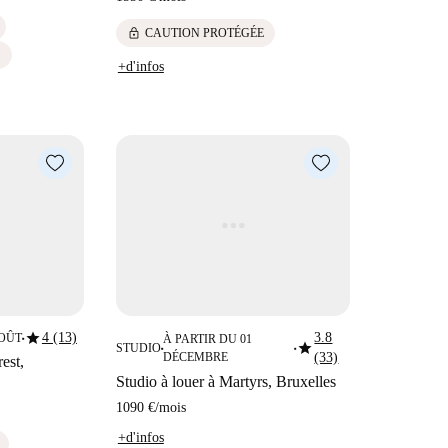
lock
CAUTION PROTÉGÉE
S
+d'infos
star
4 (13)
3.8
AOÛT
À PARTIR DU 01
■
star
STUDIO
■
■
DÉCEMBRE
(33)
est,
Studio à louer à Martyrs, Bruxelles
1090 €
/
mois
+d'infos