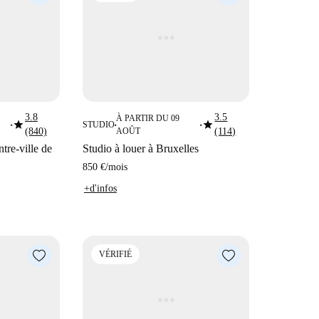
3.8
3.5
À PARTIR DU 09
star
star
STUDIO
■
■
■
(840)
AOÛT
(114)
ntre-ville de
Studio à louer à Bruxelles
850 €
/
mois
+d'infos
VÉRIFIÉ