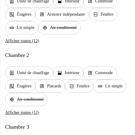
water_heater
window_open
dresser
Unité de chauffage
Intérieur
Commode
shelves
dresser
window_closed
Étagères
Armoire indépendante
Fenêtre
airline_seat_flat
ac_unit
Lit simple
Air conditionné
Afficher toutes (12)
Chambre 2
water_heater
window_open
dresser
Unité de chauffage
Intérieur
Commode
shelves
dresser
window_closed
airline_seat_flat
Étagères
Placards
Fenêtre
Lit simple
ac_unit
Air conditionné
Afficher toutes (12)
Chambre 3