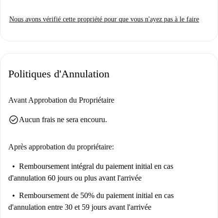
Toutes les charges (électricité, eau, gaz et Wi-Fi) sont comprises dans le
Nous avons vérifié cette propriété pour que vous n'ayez pas à le faire
prix de la location. Veuillez noter que les invités et les animaux
domestiques ne sont pas admis. Vérifié par Spotahome !
Logroño offre un cadre de vie dynamique. Profitez des restaurants à
proximité, comme le Bar La Ensenada et le Bar Alhambra, ou explorez
Politiques d'Annulation
des sites culturels tels que le Parque del Carmen et la Gran Vía Logroño.
Situé sur la C. Marqués de la Ensenada, cet appartement vous permet
d'accéder facilement aux principaux points d'intérêt.
Avant Approbation du Propriétaire
check_circle
Aucun frais ne sera encouru.
Après approbation du propriétaire:
Remboursement intégral du paiement initial
en cas
d'annulation 60 jours ou plus avant l'arrivée
Remboursement de 50% du paiement initial
en cas
d'annulation entre 30 et 59 jours avant l'arrivée