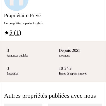
Propriétaire Privé
Ce propriétaire parle Anglais
5 (1)
star
3
Depuis 2025
Annonces publiées
avec nous
3
10-24h
Locataires
Temps de réponse moyen
Autres propriétés publiées avec nous