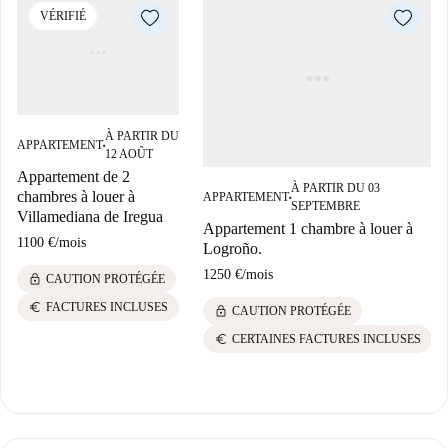
VÉRIFIÉ
À PARTIR DU
APPARTEMENT
■
12 AOÛT
Appartement de 2
À PARTIR DU 03
chambres à louer à
APPARTEMENT
■
SEPTEMBRE
Villamediana de Iregua
Appartement 1 chambre à louer à
1100 €
/
mois
Logroño.
1250 €
/
mois
lock
CAUTION PROTÉGÉE
euro
FACTURES INCLUSES
lock
CAUTION PROTÉGÉE
euro
CERTAINES FACTURES INCLUSES