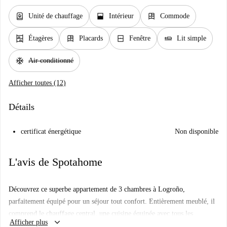
water_heater
window_open
dresser
Unité de chauffage
Intérieur
Commode
shelves
dresser
window_closed
airline_seat_flat
Étagères
Placards
Fenêtre
Lit simple
ac_unit
Air conditionné
Afficher toutes (12)
Détails
certificat énergétique
Non disponible
L'avis de Spotahome
Découvrez ce superbe appartement de 3 chambres à Logroño,
parfaitement équipé pour un séjour tout confort. Entièrement meublé, il
comprend le chauffage central, une cuisine équipée avec tous les
keyboard_arrow_down
Afficher plus
appareils électroménagers essentiels, un lave-linge et une télévision.