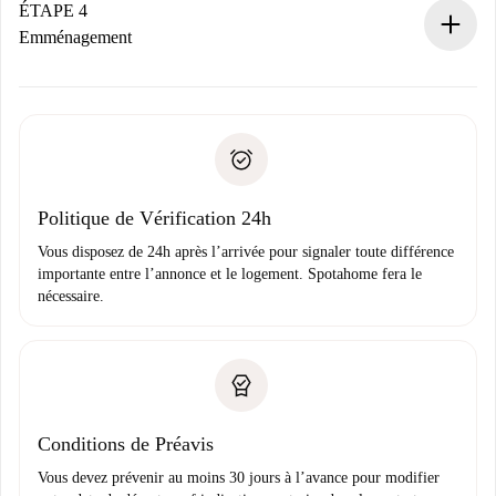
contact avec le propriétaire.
ÉTAPE 4
Si refusé : aucun prélèvement et nous vous proposerons
Emménagement
d’autres options.
Accordez avec le propriétaire les détails de votre arrivée,
Documents requis si votre logement est «
Spotahome plus
remise des clés, etc.
».
Spotahome transférera le premier paiement au propriétaire
Pièce d’identité ou Passeport
uniquement si aucun problème n'est signalé.
Justificatif de solvabilité
Domiciliation bancaire
Politique de Vérification 24h
Vous disposez de 24h après l’arrivée pour signaler toute différence
importante entre l’annonce et le logement. Spotahome fera le
nécessaire.
Conditions de Préavis
Vous devez prévenir au moins 30 jours à l’avance pour modifier