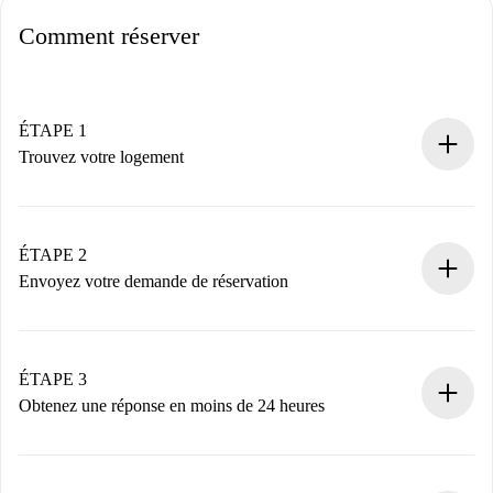
Comment réserver
ÉTAPE 1
Trouvez votre logement
Processus de réservation 100% en ligne.
Logements et Propriétaires vérifiés.
Vous disposez à l’avance de toutes les informations
ÉTAPE 2
nécessaires.
Envoyez votre demande de réservation
Envoyez les informations essentielles sur votre profil et
votre mode de paiement.
Nous ne vous facturerons rien tant que le propriétaire
ÉTAPE 3
n’aura pas accepté.
Obtenez une réponse en moins de 24 heures
Le propriétaire dispose de 24 heures pour confirmer.
Si accepté, nous vous facturerons et vous mettrons en