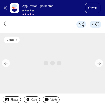
Application Spotahome
Ouvert
2
2
VÉRIFIÉ
Photos
Carte
Vidéo