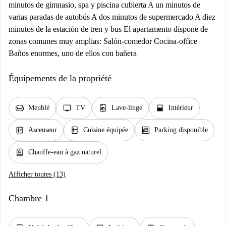
minutos de gimnasio, spa y piscina cubierta A un minutos de
varias paradas de autobús A dos minutos de supermercado A diez
minutos de la estación de tren y bus El apartamento dispone de
zonas comunes muy amplias: Salón-comedor Cocina-office
Baños enormes, uno de ellos con bañera
Équipements de la propriété
chair
tv
local_laundry_service
window_open
Meublé
TV
Lave-linge
Intérieur
elevator
kitchen
garage
Ascenseur
Cuisine équipée
Parking disponible
water_heater
Chauffe-eau à gaz naturel
Afficher toutes (13)
Chambre 1