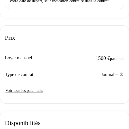
votre date de départ, sauf indication contraire dans le contrat.
Prix
Loyer mensuel
1500 €
par mois
info
Type de contrat
Journalier
Voir tous les paiements
Disponibilités