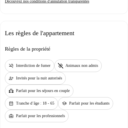
Découvrez nos conditions d'annulation transparentes
Les règles de l'appartement
Règles de la propriété
smoke_free
pet_supplies
Interdiction de fumer
Animaux non admis
person_add
Invités pour la nuit autorisés
partner_heart
Parfait pour les séjours en couple
calendar_month
school
Tranche d’âge : 18 - 65
Parfait pour les étudiants
business_center
Parfait pour les professionnels