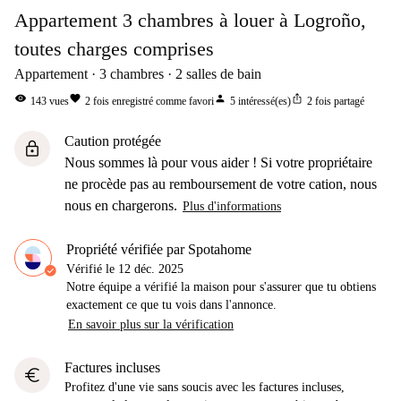
Appartement 3 chambres à louer à Logroño,
toutes charges comprises
Appartement
3
chambres
2
salles de bain
visibility
favorite
person
ios_share
143
vues
2
fois enregistré comme favori
5
intéressé(es)
2
fois partagé
Caution protégée
lock
Nous sommes là pour vous aider ! Si votre propriétaire
ne procède pas au remboursement de votre cation, nous
nous en chargerons.
Plus d'informations
Propriété vérifiée par Spotahome
Vérifié le
12 déc. 2025
Notre équipe a vérifié la maison pour s'assurer que tu obtiens
exactement ce que tu vois dans l'annonce.
En savoir plus sur la vérification
Factures incluses
euro
Profitez d'une vie sans soucis avec les factures incluses,