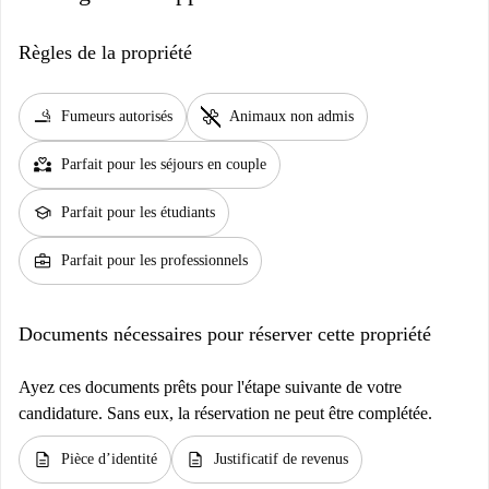
Règles de la propriété
smoking_rooms
pet_supplies
Fumeurs autorisés
Animaux non admis
partner_heart
Parfait pour les séjours en couple
school
Parfait pour les étudiants
business_center
Parfait pour les professionnels
Documents nécessaires pour réserver cette propriété
Ayez ces documents prêts pour l'étape suivante de votre
candidature. Sans eux, la réservation ne peut être complétée.
description
description
Pièce d’identité
Justificatif de revenus