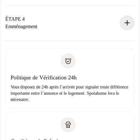
Le propriétaire dispose de 24 heures pour confirmer.
Si accepté, nous vous facturerons et vous mettrons en
contact avec le propriétaire.
ÉTAPE 4
Si refusé : aucun prélèvement et nous vous proposerons
Emménagement
d’autres options.
Accordez avec le propriétaire les détails de votre arrivée,
Documents requis si votre logement est «
Spotahome plus
remise des clés, etc.
».
Spotahome transférera le premier paiement au propriétaire
Pièce d’identité ou Passeport
uniquement si aucun problème n'est signalé.
Justificatif de solvabilité
Domiciliation bancaire
Politique de Vérification 24h
Vous disposez de 24h après l’arrivée pour signaler toute différence
importante entre l’annonce et le logement. Spotahome fera le
nécessaire.