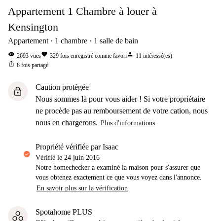
Appartement 1 Chambre à louer à
Kensington
Appartement
1
chambre
1
salle de bain
visibility
favorite
person
2693
vues
329
fois enregistré comme favori
11
intéressé(es)
ios_share
8
fois partagé
Caution protégée
lock
Nous sommes là pour vous aider ! Si votre propriétaire
ne procède pas au remboursement de votre cation, nous
nous en chargerons.
Plus d'informations
propriété vérifiée par Isaac
Vérifié le
24 juin 2016
Notre homechecker a examiné la maison pour s'assurer que
vous obtenez exactement ce que vous voyez dans l'annonce.
En savoir plus sur la vérification
Spotahome PLUS