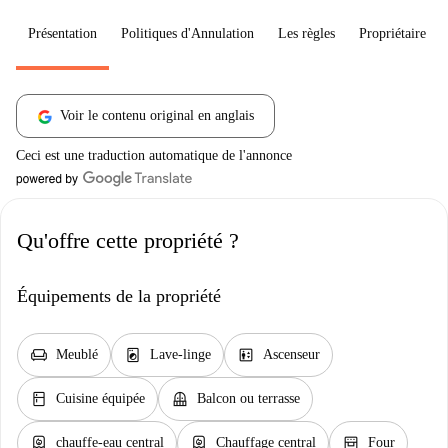
Présentation
Politiques d'Annulation
Les règles
Propriétaire
Voir le contenu original en anglais
Ceci est une traduction automatique de l'annonce
Qu'offre cette propriété ?
Équipements de la propriété
chair
local_laundry_service
elevator
Meublé
Lave-linge
Ascenseur
kitchen
balcony
Cuisine équipée
Balcon ou terrasse
water_heater
water_heater
oven_gen
chauffe-eau central
Chauffage central
Four