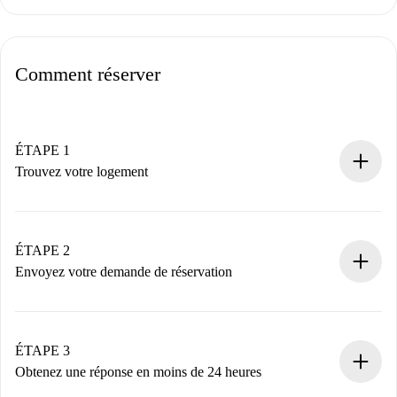
Comment réserver
ÉTAPE 1
Trouvez votre logement
Processus de réservation 100% en ligne.
Logements et Propriétaires vérifiés.
Vous disposez à l’avance de toutes les informations
ÉTAPE 2
nécessaires.
Envoyez votre demande de réservation
Envoyez les informations essentielles sur votre profil et
votre mode de paiement.
Nous ne vous facturerons rien tant que le propriétaire
ÉTAPE 3
n’aura pas accepté.
Obtenez une réponse en moins de 24 heures