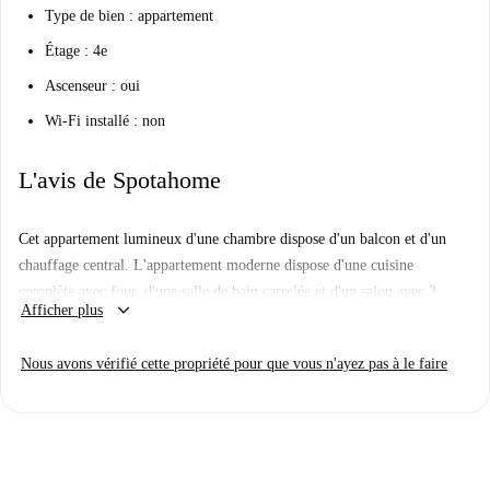
Type de bien :
appartement
Étage
: 4e
Ascenseur :
oui
Wi-Fi installé
: non
L'avis de Spotahome
Cet appartement lumineux d'une chambre dispose d'un balcon et d'un
chauffage central. L'appartement moderne dispose d'une cuisine
complète avec four, d'une salle de bain carrelée et d'un salon avec 2
keyboard_arrow_down
Afficher plus
canapés.
L'appartement se trouve à Kensington, l'un des meilleurs quartiers à
Nous avons vérifié cette propriété pour que vous n'ayez pas à le faire
vivre dans l'ouest de Londres, à proximité du métro et de Earls Court.
Cet endroit est idéal pour les amateurs de football, avec le stade de
football de Chelsea à 15 minutes à pied.