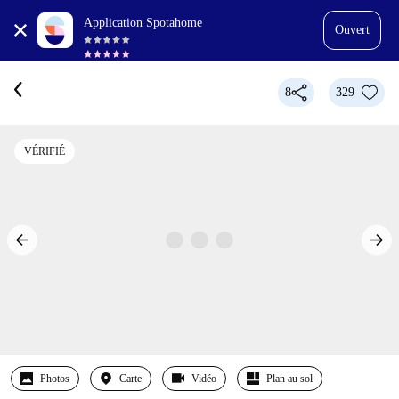
Application Spotahome
Ouvert
8
329
VÉRIFIÉ
Photos
Carte
Vidéo
Plan au sol