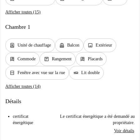
Afficher toutes (15)
Chambre 1
water_heater
balcony
image
Unité de chauffage
Balcon
Extérieur
dresser
package
dresser
Commode
Rangement
Placards
window_closed
airline_seat_flat
Fenêtre avec vue sur la rue
Lit double
Afficher toutes (14)
Détails
certificat
Le certificat énergétique a été demandé au
énergétique
propriétaire.
Voir détails