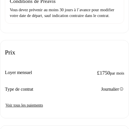
Conditions de Préavis
Vous devez prévenir au moins 30 jours à l’avance pour modifier
votre date de départ, sauf indication contraire dans le contrat.
Prix
Loyer mensuel
£1750
par mois
info
Type de contrat
Journalier
Voir tous les paiements