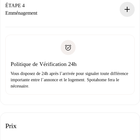
contact avec le propriétaire.
ÉTAPE 4
Si refusé : aucun prélèvement et nous vous proposerons
Emménagement
d’autres options.
Accordez avec le propriétaire les détails de votre arrivée,
Documents requis si votre logement est «
Spotahome plus
remise des clés, etc.
».
Spotahome transférera le premier paiement au propriétaire
Pièce d’identité ou Passeport
uniquement si aucun problème n'est signalé.
Justificatif de solvabilité
Domiciliation bancaire
Politique de Vérification 24h
Vous disposez de 24h après l’arrivée pour signaler toute différence
importante entre l’annonce et le logement. Spotahome fera le
nécessaire.
Prix