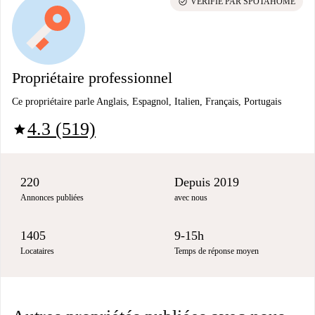
check_circle
VÉRIFIÉ PAR SPOTAHOME
Propriétaire professionnel
Ce propriétaire parle Anglais, Espagnol, Italien, Français, Portugais
4.3 (519)
star
220
Depuis 2019
Annonces publiées
avec nous
1405
9-15h
Locataires
Temps de réponse moyen