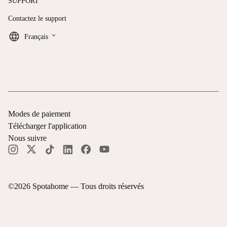
SUPPORT
Contactez le support
keyboard_arrow_down
Français
Modes de paiement
Télécharger l'application
Nous suivre
©
2026
Spotahome —
Tous droits réservés