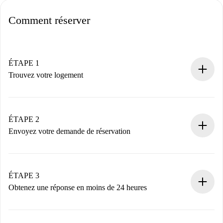
Comment réserver
ÉTAPE 1
Trouvez votre logement
Processus de réservation 100% en ligne.
Logements et Propriétaires vérifiés.
Vous disposez à l’avance de toutes les informations
ÉTAPE 2
nécessaires.
Envoyez votre demande de réservation
Envoyez les informations essentielles sur votre profil et
votre mode de paiement.
Nous ne vous facturerons rien tant que le propriétaire
ÉTAPE 3
n’aura pas accepté.
Obtenez une réponse en moins de 24 heures
Le propriétaire dispose de 24 heures pour confirmer.
Si accepté, nous vous facturerons et vous mettrons en