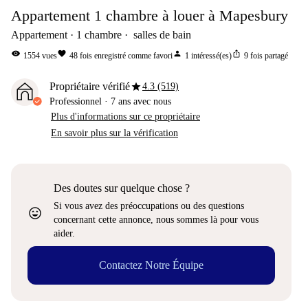
Appartement 1 chambre à louer à Mapesbury
Appartement
1
chambre
salles de bain
visibility
favorite
person
ios_share
1554
vues
48
fois enregistré comme favori
1
intéressé(es)
9
fois partagé
star
Propriétaire vérifié
4.3 (519)
Professionnel
·
7 ans
avec nous
Plus d'informations sur ce propriétaire
En savoir plus sur la vérification
Des doutes sur quelque chose ?
Si vous avez des préoccupations ou des questions
sentiment_very_satisfied
concernant cette annonce, nous sommes là pour vous
aider.
Contactez Notre Équipe