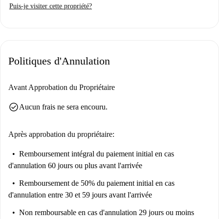
Puis-je visiter cette propriété?
aux locataires. Veuillez noter que les charges telles que l'électricité, l'eau,
le gaz et le Wi-Fi sont à régler directement au propriétaire. Les animaux
de compagnie ne sont pas admis.
Le quartier de Mapesbury offre une excellente connectivité et de
Politiques d'Annulation
nombreuses commodités à proximité. À deux pas, vous trouverez la
station de métro Willesden Green pour un transport pratique. De plus,
vous trouverez de nombreux restaurants tels que Spasso, Sanzio et Bijou,
Avant Approbation du Propriétaire
ainsi que des supermarchés comme Food et Sainsbury's pour répondre à
check_circle
Aucun frais ne sera encouru.
vos besoins.
Après approbation du propriétaire:
Remboursement intégral du paiement initial
en cas
d'annulation 60 jours ou plus avant l'arrivée
Remboursement de 50% du paiement initial
en cas
d'annulation entre 30 et 59 jours avant l'arrivée
Non remboursable
en cas d'annulation 29 jours ou moins