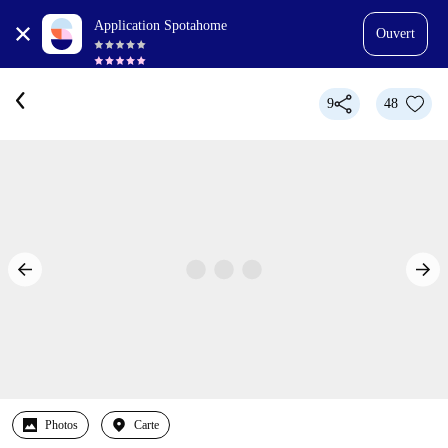
Application Spotahome
Ouvert
9
48
Photos
Carte