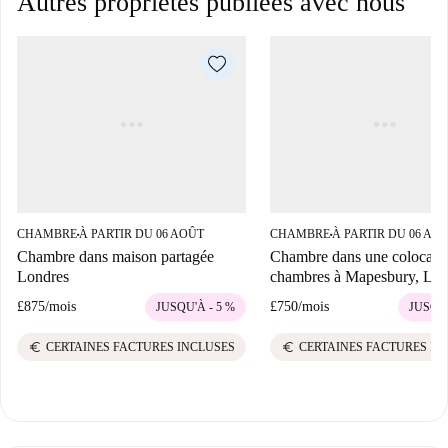
Autres propriétés publiées avec nous
CHAMBRE
À PARTIR DU 06 AOÛT
CHAMBRE
À PARTIR DU 06 AO
■
■
Chambre dans maison partagée
Chambre dans une colocatio
Londres
chambres à Mapesbury, Lon
£875
/
mois
£750
/
mois
JUSQU'À - 5 %
JUSQU'
euro
euro
CERTAINES FACTURES INCLUSES
CERTAINES FACTURES IN