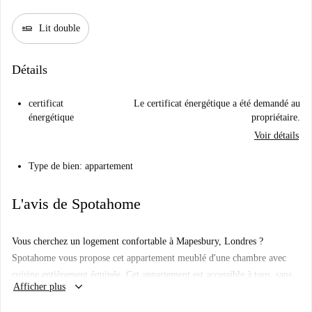
airline_seat_flat
Lit double
Détails
certificat
Le certificat énergétique a été demandé au
énergétique
propriétaire.
Voir détails
Type de bien: appartement
L'avis de Spotahome
Vous cherchez un logement confortable à Mapesbury, Londres ?
Spotahome vous propose cet appartement meublé d'une chambre avec
cuisine entièrement équipée. Cet appartement est accessible à tous, sans
keyboard_arrow_down
Afficher plus
restriction de genre, et respecte le processus rigoureux de sélection des
propriétaires de Spotahome, garantissant fiabilité et tranquillité d'esprit