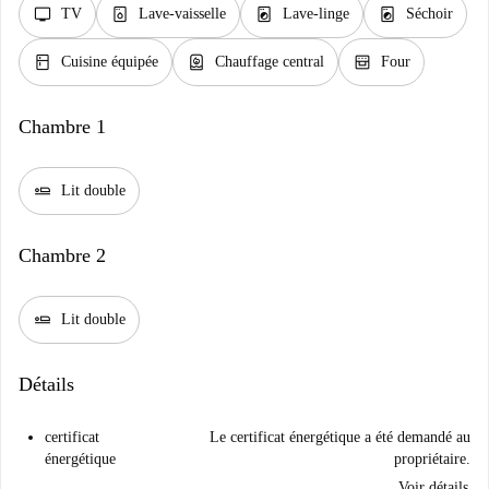
tv
dishwasher_gen
local_laundry_service
local_laundry_service
TV
Lave-vaisselle
Lave-linge
Séchoir
kitchen
water_heater
oven_gen
Cuisine équipée
Chauffage central
Four
Chambre 1
airline_seat_flat
Lit double
Chambre 2
airline_seat_flat
Lit double
Détails
certificat
Le certificat énergétique a été demandé au
énergétique
propriétaire.
Voir détails