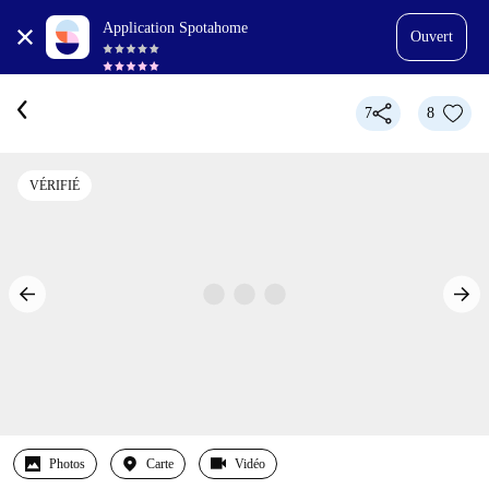
Application Spotahome
Ouvert
7
8
VÉRIFIÉ
Photos
Carte
Vidéo