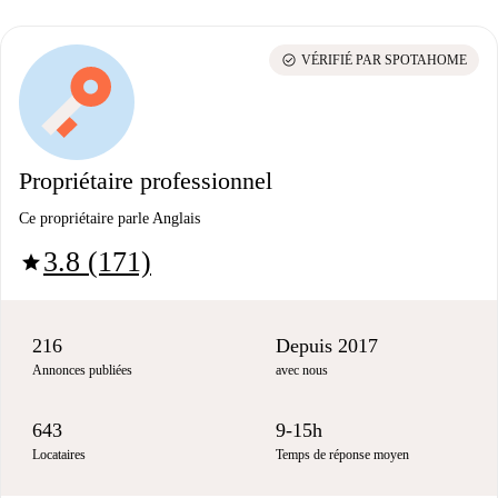
check_circle
VÉRIFIÉ PAR SPOTAHOME
Propriétaire professionnel
Ce propriétaire parle Anglais
3.8 (171)
star
216
Depuis 2017
Annonces publiées
avec nous
643
9-15h
Locataires
Temps de réponse moyen