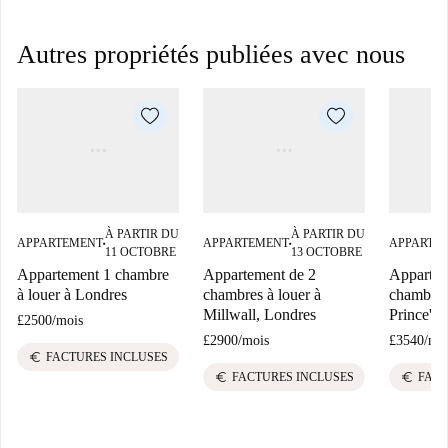
Autres propriétés publiées avec nous
À PARTIR DU
À PARTIR DU
APPARTEMENT
APPARTEMENT
APPARTE
■
■
11 OCTOBRE
13 OCTOBRE
Appartement 1 chambre
Appartement de 2
Appartem
à louer à Londres
chambres à louer à
chambres 
Millwall, Londres
Prince's,
£2500
/
mois
£2900
/
mois
£3540
/
mo
euro
FACTURES INCLUSES
euro
euro
FACTURES INCLUSES
FACT