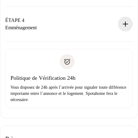
Le propriétaire dispose de 24 heures pour confirmer.
Si accepté, nous vous facturerons et vous mettrons en
contact avec le propriétaire.
ÉTAPE 4
Si refusé : aucun prélèvement et nous vous proposerons
Emménagement
d’autres options.
Accordez avec le propriétaire les détails de votre arrivée,
Documents requis si votre logement est «
Spotahome plus
remise des clés, etc.
».
Spotahome transférera le premier paiement au propriétaire
Pièce d’identité ou Passeport
uniquement si aucun problème n'est signalé.
Justificatif de solvabilité
Domiciliation bancaire
Politique de Vérification 24h
Vous disposez de 24h après l’arrivée pour signaler toute différence
importante entre l’annonce et le logement. Spotahome fera le
nécessaire.