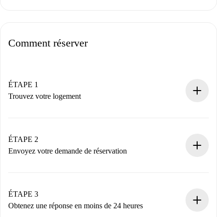
Comment réserver
ÉTAPE 1
Trouvez votre logement
Processus de réservation 100% en ligne.
Logements et Propriétaires vérifiés.
Vous disposez à l’avance de toutes les informations
ÉTAPE 2
nécessaires.
Envoyez votre demande de réservation
Envoyez les informations essentielles sur votre profil et
votre mode de paiement.
Nous ne vous facturerons rien tant que le propriétaire
ÉTAPE 3
n’aura pas accepté.
Obtenez une réponse en moins de 24 heures