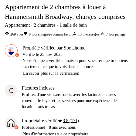
Appartement de 2 chambres à louer à
Hammersmith Broadway, charges comprises
Appartement
2
chambres
1
salle de bain
visibility
favorite
person
ios_share
269
vues
8
fois enregistré comme favori
13
intéressé(es)
7
fois partagé
Propriété vérifiée par Spotahome
Vérifié le
25 nov. 2025
Notre équipe a vérifié la maison pour s'assurer que tu obtiens
exactement ce que tu vois dans l'annonce.
En savoir plus sur la vérification
Factures incluses
euro
Profitez d'une vie sans soucis avec les factures incluses,
couvrant le loyer et les services pour une expérience de
location sans tracas.
star
Propriétaire vérifié
3.8 (171)
Professionnel
·
8 ans
avec nous
Plus d'informations sur ce propriétaire