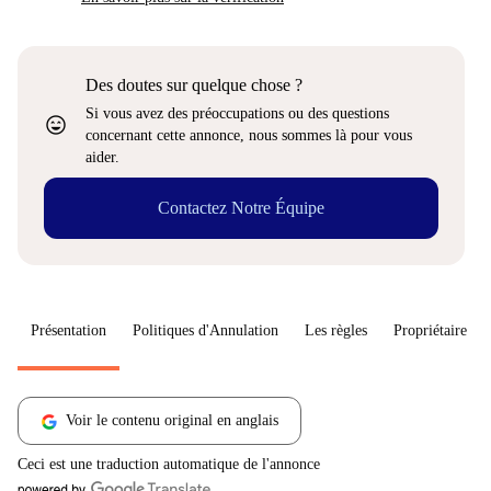
Des doutes sur quelque chose ?
Si vous avez des préoccupations ou des questions
sentiment_very_satisfied
concernant cette annonce, nous sommes là pour vous
aider.
Contactez Notre Équipe
Présentation
Politiques d'Annulation
Les règles
Propriétaire
Voir le contenu original en anglais
Ceci est une traduction automatique de l'annonce