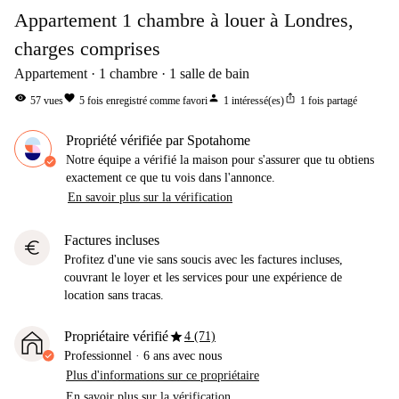
Appartement 1 chambre à louer à Londres,
charges comprises
Appartement
1
chambre
1
salle de bain
visibility
favorite
person
ios_share
57
vues
5
fois enregistré comme favori
1
intéressé(es)
1
fois partagé
Propriété vérifiée par Spotahome
Notre équipe a vérifié la maison pour s'assurer que tu obtiens
exactement ce que tu vois dans l'annonce.
En savoir plus sur la vérification
Factures incluses
euro
Profitez d'une vie sans soucis avec les factures incluses,
couvrant le loyer et les services pour une expérience de
location sans tracas.
star
Propriétaire vérifié
4 (71)
Professionnel
·
6 ans
avec nous
Plus d'informations sur ce propriétaire
En savoir plus sur la vérification