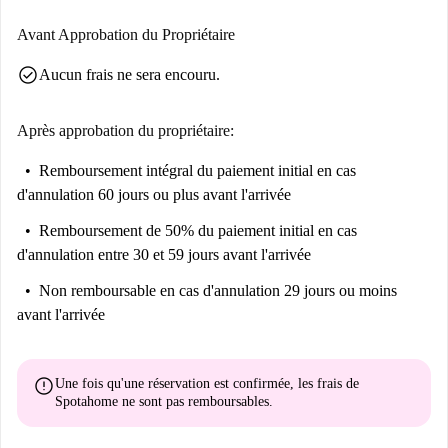
une expérience enrichissante. Ne manquez pas cette opportunité de vous
y installer.
Avant Approbation du Propriétaire
check_circle
Aucun frais ne sera encouru.
Après approbation du propriétaire:
Remboursement intégral du paiement initial
en cas
d'annulation 60 jours ou plus avant l'arrivée
Remboursement de 50% du paiement initial
en cas
d'annulation entre 30 et 59 jours avant l'arrivée
Non remboursable
en cas d'annulation 29 jours ou moins
avant l'arrivée
error
Une fois qu'une réservation est confirmée, les frais de
Spotahome
ne sont pas remboursables
.