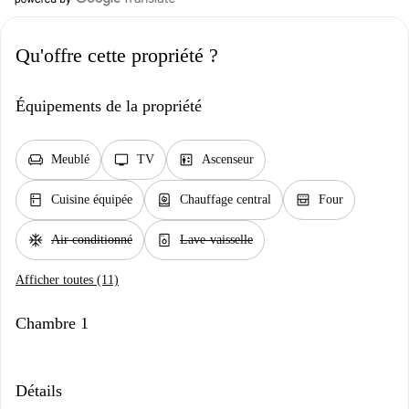
Qu'offre cette propriété ?
Équipements de la propriété
chair
tv
elevator
Meublé
TV
Ascenseur
kitchen
water_heater
oven_gen
Cuisine équipée
Chauffage central
Four
ac_unit
dishwasher_gen
Air conditionné
Lave-vaisselle
Afficher toutes (11)
Chambre 1
Détails