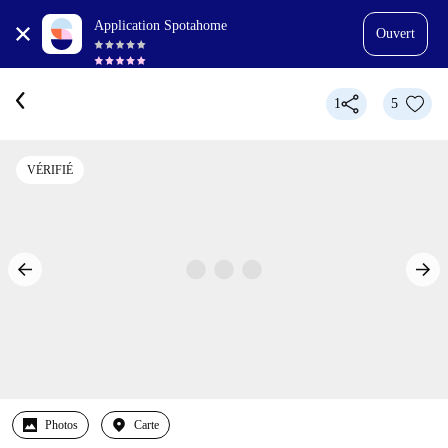
Application Spotahome
Ouvert
1
5
VÉRIFIÉ
Photos
Carte