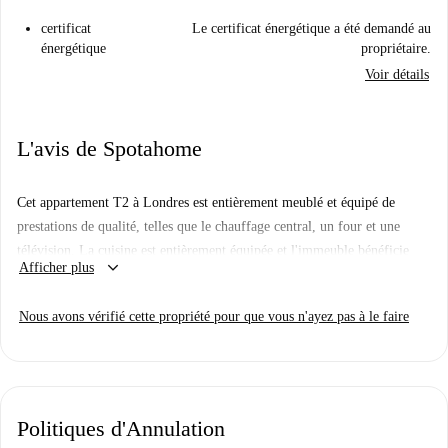
certificat
Le certificat énergétique a été demandé au
énergétique
propriétaire.
Voir détails
L'avis de Spotahome
Cet appartement T2 à Londres est entièrement meublé et équipé de
prestations de qualité, telles que le chauffage central, un four et une
télévision. La cuisine est entièrement équipée et l'immeuble bénéficie
keyboard_arrow_down
Afficher plus
d'un ascenseur. Le Wi-Fi et toutes les charges (électricité, gaz et eau)
sont inclus, pour un confort optimal. Ce logement a été vérifié par
Nous avons vérifié cette propriété pour que vous n'ayez pas à le faire
Spotahome.
Situé à Londres, cet appartement bénéficie d'un emplacement idéal, à
proximité de sites d'intérêt majeurs comme la Whitechapel Gallery, la
Stolenspace Gallery et le Shaheed Minar. Vous pourrez ainsi profiter
Politiques d'Annulation
pleinement des richesses culturelles et historiques environnantes et vivre