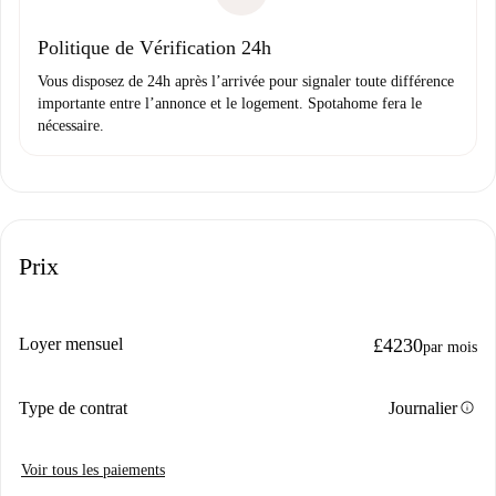
Domiciliation bancaire
Politique de Vérification 24h
Vous disposez de 24h après l’arrivée pour signaler toute différence
importante entre l’annonce et le logement. Spotahome fera le
nécessaire.
Prix
Loyer mensuel
£4230
par mois
info
Type de contrat
Journalier
Voir tous les paiements