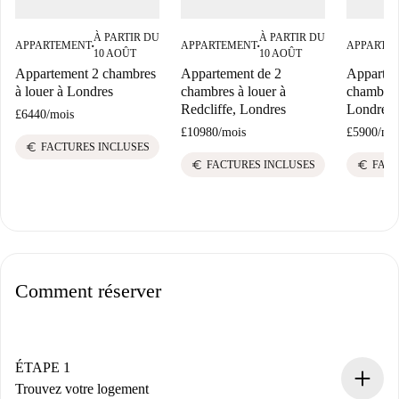
À PARTIR DU
À PARTIR DU
APPARTEMENT
APPARTEMENT
APPARTE
■
■
10 AOÛT
10 AOÛT
Appartement 2 chambres
Appartement de 2
Appartem
à louer à Londres
chambres à louer à
chambres 
Redcliffe, Londres
Londres.
£6440
/
mois
£10980
/
mois
£5900
/
mo
euro
FACTURES INCLUSES
euro
euro
FACTURES INCLUSES
FACT
Comment réserver
ÉTAPE 1
Trouvez votre logement