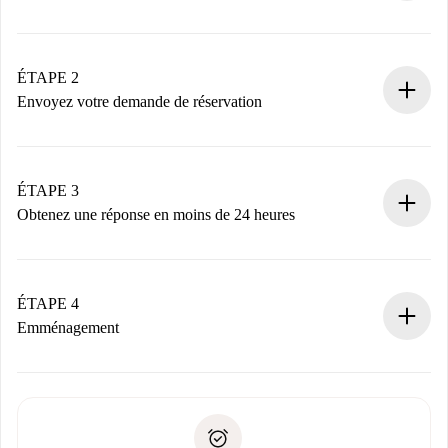
Processus de réservation 100% en ligne.
Logements et Propriétaires vérifiés.
Vous disposez à l’avance de toutes les informations
ÉTAPE 2
nécessaires.
Envoyez votre demande de réservation
Envoyez les informations essentielles sur votre profil et
votre mode de paiement.
Nous ne vous facturerons rien tant que le propriétaire
ÉTAPE 3
n’aura pas accepté.
Obtenez une réponse en moins de 24 heures
Le propriétaire dispose de 24 heures pour confirmer.
Si accepté, nous vous facturerons et vous mettrons en
contact avec le propriétaire.
ÉTAPE 4
Si refusé : aucun prélèvement et nous vous proposerons
Emménagement
d’autres options.
Accordez avec le propriétaire les détails de votre arrivée,
Documents requis si votre logement est «
Spotahome plus
remise des clés, etc.
».
Spotahome transférera le premier paiement au propriétaire
Pièce d’identité ou Passeport
uniquement si aucun problème n'est signalé.
Justificatif de solvabilité