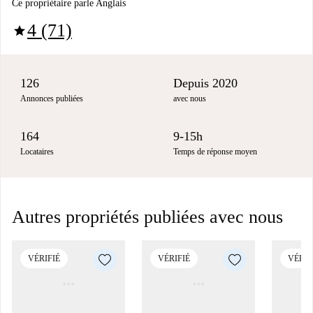
Ce propriétaire parle Anglais
4 (71)
star
126
Depuis 2020
Annonces publiées
avec nous
164
9-15h
Locataires
Temps de réponse moyen
Autres propriétés publiées avec nous
VÉRIFIÉ
VÉRIFIÉ
VÉRIF