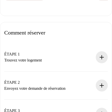
Comment réserver
ÉTAPE 1
Trouvez votre logement
Processus de réservation 100% en ligne.
Logements et Propriétaires vérifiés.
Vous disposez à l’avance de toutes les informations
ÉTAPE 2
nécessaires.
Envoyez votre demande de réservation
Envoyez les informations essentielles sur votre profil et
votre mode de paiement.
Nous ne vous facturerons rien tant que le propriétaire
ÉTAPE 3