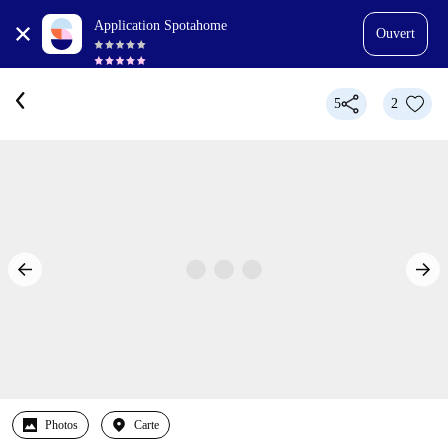
Application Spotahome
Ouvert
5
2
Photos
Carte