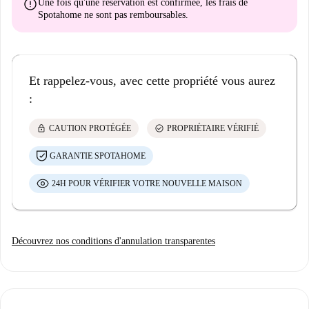
error
Une fois qu'une réservation est confirmée, les frais de
Spotahome
ne sont pas remboursables
.
Et rappelez-vous, avec cette propriété vous aurez
:
lock
check_circle
CAUTION PROTÉGÉE
PROPRIÉTAIRE VÉRIFIÉ
GARANTIE SPOTAHOME
24H POUR VÉRIFIER VOTRE NOUVELLE MAISON
Découvrez nos conditions d'annulation transparentes