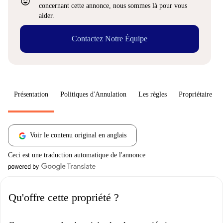
sentiment_very_satisfied
concernant cette annonce, nous sommes là pour vous
aider.
Contactez Notre Équipe
Présentation
Politiques d'Annulation
Les règles
Propriétaire
Voir le contenu original en anglais
Ceci est une traduction automatique de l'annonce
Qu'offre cette propriété ?