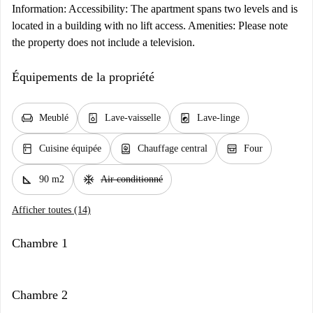
Information: Accessibility: The apartment spans two levels and is
located in a building with no lift access. Amenities: Please note
the property does not include a television.
Équipements de la propriété
chair
dishwasher_gen
local_laundry_service
Meublé
Lave-vaisselle
Lave-linge
kitchen
water_heater
oven_gen
Cuisine équipée
Chauffage central
Four
square_foot
ac_unit
90 m2
Air conditionné
Afficher toutes (14)
Chambre 1
Chambre 2