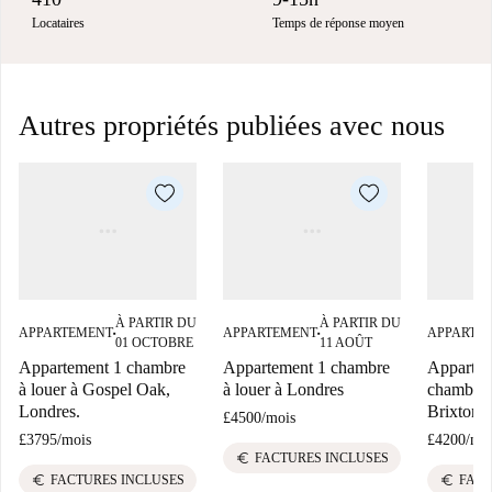
Locataires
Temps de réponse moyen
Autres propriétés publiées avec nous
À PARTIR DU
À PARTIR DU
APPARTEMENT
APPARTEMENT
APPARTE
■
■
01 OCTOBRE
11 AOÛT
Appartement 1 chambre
Appartement 1 chambre
Appartem
à louer à Gospel Oak,
à louer à Londres
chambres 
Londres.
Brixton H
£4500
/
mois
£3795
/
mois
£4200
/
mo
euro
FACTURES INCLUSES
euro
euro
FACTURES INCLUSES
FACT