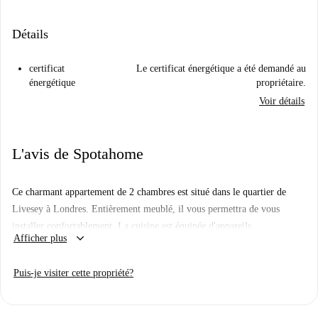
Détails
certificat
Le certificat énergétique a été demandé au
énergétique
propriétaire.
Voir détails
L'avis de Spotahome
Ce charmant appartement de 2 chambres est situé dans le quartier de
Livesey à Londres. Entièrement meublé, il vous permettra de vous
installer confortablement. La cuisine est équipée d'appareils
keyboard_arrow_down
Afficher plus
électroménagers essentiels, tels qu'un four et un lave-vaisselle, et un
lave-linge est également à votre disposition. L'appartement bénéficie du
Puis-je visiter cette propriété?
chauffage central et comprend toutes les charges principales : électricité,
gaz, eau et Wi-Fi, pour un confort optimal et des économies à la clé.
Situé dans le quartier animé de Livesey, cet appartement est proche de