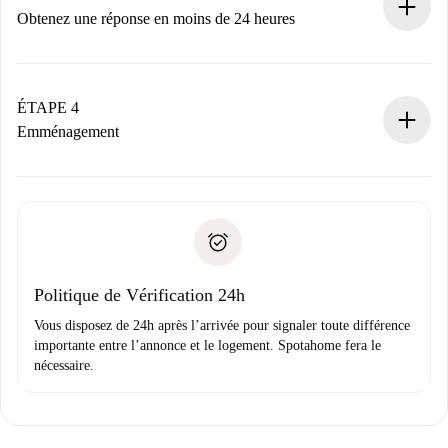
n’aura pas accepté.
Obtenez une réponse en moins de 24 heures
Le propriétaire dispose de 24 heures pour confirmer.
Si accepté, nous vous facturerons et vous mettrons en
contact avec le propriétaire.
ÉTAPE 4
Si refusé : aucun prélèvement et nous vous proposerons
Emménagement
d’autres options.
Accordez avec le propriétaire les détails de votre arrivée,
Documents requis si votre logement est «
Spotahome plus
remise des clés, etc.
».
Spotahome transférera le premier paiement au propriétaire
Pièce d’identité ou Passeport
uniquement si aucun problème n'est signalé.
Justificatif de solvabilité
Domiciliation bancaire
Politique de Vérification 24h
Vous disposez de 24h après l’arrivée pour signaler toute différence
importante entre l’annonce et le logement. Spotahome fera le
nécessaire.