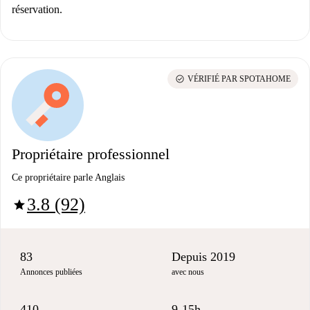
réservation.
check_circle
VÉRIFIÉ PAR SPOTAHOME
Propriétaire professionnel
Ce propriétaire parle Anglais
3.8 (92)
star
83
Depuis 2019
Annonces publiées
avec nous
410
9-15h