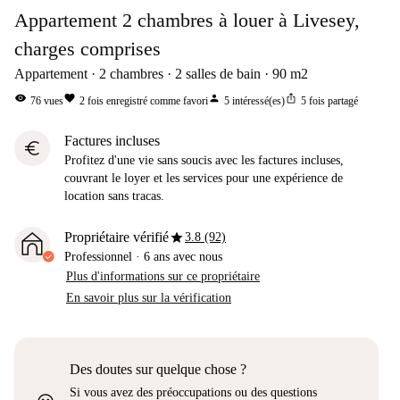
Appartement 2 chambres à louer à Livesey,
charges comprises
Appartement
2
chambres
2
salles de bain
90
m2
visibility
favorite
person
ios_share
76
vues
2
fois enregistré comme favori
5
intéressé(es)
5
fois partagé
Factures incluses
euro
Profitez d'une vie sans soucis avec les factures incluses,
couvrant le loyer et les services pour une expérience de
location sans tracas.
star
Propriétaire vérifié
3.8 (92)
Professionnel
·
6 ans
avec nous
Plus d'informations sur ce propriétaire
En savoir plus sur la vérification
Des doutes sur quelque chose ?
Si vous avez des préoccupations ou des questions