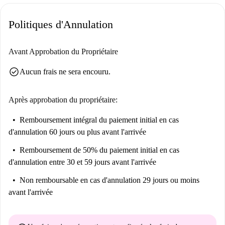
nombreux points d'intérêt. Des sites remarquables comme le parc
Politiques d'Annulation
ornithologique de Peckham et le parc Bird in Bush sont à proximité. De
plus, une variété de restaurants, dont The Meeting House et Blue Nile
South, vous proposent des cuisines du monde entier. Explorez le quartier
Avant Approbation du Propriétaire
et faites de ce charmant appartement votre nouveau chez-vous grâce à
check_circle
Aucun frais ne sera encouru.
Spotahome.
Après approbation du propriétaire:
Remboursement intégral du paiement initial
en cas
d'annulation 60 jours ou plus avant l'arrivée
Remboursement de 50% du paiement initial
en cas
d'annulation entre 30 et 59 jours avant l'arrivée
Non remboursable
en cas d'annulation 29 jours ou moins
avant l'arrivée