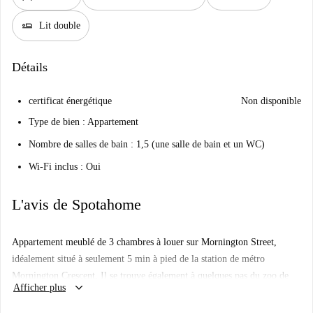
airline_seat_flat
Lit double
Détails
certificat énergétique
Non disponible
Type de bien : Appartement
Nombre de salles de bain : 1,5 (une salle de bain et un WC)
Wi-Fi inclus : Oui
L'avis de Spotahome
Appartement meublé de 3 chambres à louer sur Mornington Street,
idéalement situé à seulement 5 min à pied de la station de métro
Mornington Crescent. Il se trouve également à quelques pas du zoo de
keyboard_arrow_down
Afficher plus
Londres, de Regent's Canal et de Regent's Park.