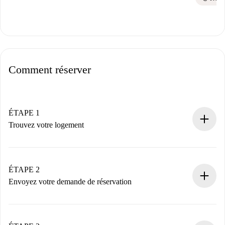
Comment réserver
ÉTAPE 1
Trouvez votre logement
Processus de réservation 100% en ligne.
Logements et Propriétaires vérifiés.
Vous disposez à l’avance de toutes les informations
ÉTAPE 2
nécessaires.
Envoyez votre demande de réservation
Envoyez les informations essentielles sur votre profil et
votre mode de paiement.