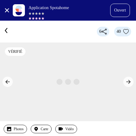
Application Spotahome
Ouvert
6
40
VÉRIFIÉ
Photos
Carte
Vidéo