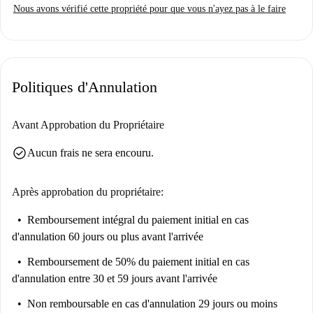
Il y a de nombreux magasins, restaurants et supermarchés au coin de la
Nous avons vérifié cette propriété pour que vous n'ayez pas à le faire
rue.
Cette propriété offre une cuisine entièrement équipée et un balcon ainsi
qu'un lave-vaisselle et plus encore. Il est situé à quelques pas du zoo de
Londres et du Regent's Park.
Politiques d'Annulation
Avant Approbation du Propriétaire
check_circle
Aucun frais ne sera encouru.
Après approbation du propriétaire:
Remboursement intégral du paiement initial
en cas
d'annulation 60 jours ou plus avant l'arrivée
Remboursement de 50% du paiement initial
en cas
d'annulation entre 30 et 59 jours avant l'arrivée
Non remboursable
en cas d'annulation 29 jours ou moins