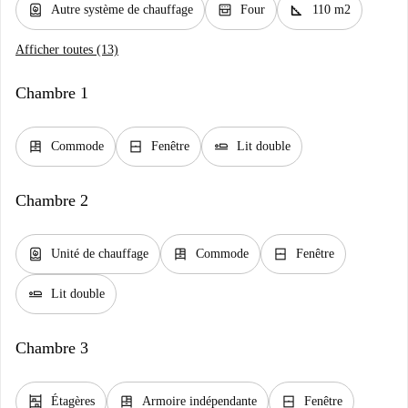
water_heater
oven_gen
square_foot
Autre système de chauffage
Four
110 m2
Afficher toutes (13)
Chambre 1
dresser
window_closed
airline_seat_flat
Commode
Fenêtre
Lit double
Chambre 2
water_heater
dresser
window_closed
Unité de chauffage
Commode
Fenêtre
airline_seat_flat
Lit double
Chambre 3
shelves
dresser
window_closed
Étagères
Armoire indépendante
Fenêtre