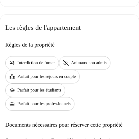
Les règles de l'appartement
Règles de la propriété
smoke_free
pet_supplies
Interdiction de fumer
Animaux non admis
partner_heart
Parfait pour les séjours en couple
school
Parfait pour les étudiants
business_center
Parfait pour les professionnels
Documents nécessaires pour réserver cette propriété