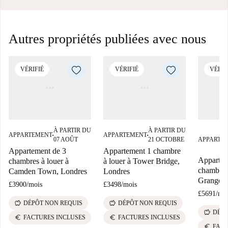
Autres propriétés publiées avec nous
VÉRIFIÉ
VÉRIFIÉ
VÉRIF
À PARTIR DU
À PARTIR DU
APPARTEMENT
APPARTEMENT
■
■
07 AOÛT
21 OCTOBRE
APPARTE
Appartement de 3
Appartement 1 chambre
Appartem
chambres à louer à
à louer à Tower Bridge,
chambres 
Camden Town, Londres
Londres
Grange, 
£3900
/
mois
£3498
/
mois
£5691
/
mo
savings
savings
DÉPÔT NON REQUIS
DÉPÔT NON REQUIS
savings
DÉPÔ
euro
euro
FACTURES INCLUSES
FACTURES INCLUSES
euro
FACT