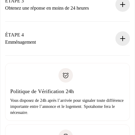
Nous ne vous facturerons rien tant que le propriétaire
ÉTAPE 3
n’aura pas accepté.
Obtenez une réponse en moins de 24 heures
Le propriétaire dispose de 24 heures pour confirmer.
Si accepté, nous vous facturerons et vous mettrons en
contact avec le propriétaire.
ÉTAPE 4
Si refusé : aucun prélèvement et nous vous proposerons
Emménagement
d’autres options.
Accordez avec le propriétaire les détails de votre arrivée,
Documents requis si votre logement est «
Spotahome plus
remise des clés, etc.
».
Spotahome transférera le premier paiement au propriétaire
Pièce d’identité ou Passeport
uniquement si aucun problème n'est signalé.
Justificatif de solvabilité
Domiciliation bancaire
Politique de Vérification 24h
Vous disposez de 24h après l’arrivée pour signaler toute différence
importante entre l’annonce et le logement. Spotahome fera le
nécessaire.