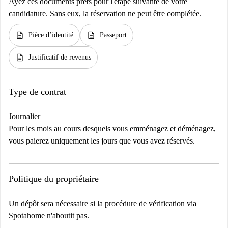
Ayez ces documents prêts pour l'étape suivante de votre
candidature. Sans eux, la réservation ne peut être complétée.
description
description
Pièce d’identité
Passeport
description
Justificatif de revenus
Type de contrat
Journalier
Pour les mois au cours desquels vous emménagez et déménagez,
vous paierez uniquement les jours que vous avez réservés.
Politique du propriétaire
Un dépôt sera nécessaire si la procédure de vérification via
Spotahome n'aboutit pas.