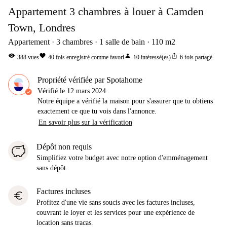
Appartement 3 chambres à louer à Camden
Town, Londres
Appartement
3
chambres
1
salle de bain
110
m2
visibility
favorite
person
ios_share
388
vues
40
fois enregistré comme favori
10
intéressé(es)
6
fois partagé
Propriété vérifiée par Spotahome
Vérifié le
12 mars 2024
Notre équipe a vérifié la maison pour s'assurer que tu obtiens
exactement ce que tu vois dans l'annonce.
En savoir plus sur la vérification
Dépôt non requis
Simplifiez votre budget avec notre option d'emménagement
sans dépôt.
Factures incluses
euro
Profitez d'une vie sans soucis avec les factures incluses,
couvrant le loyer et les services pour une expérience de
location sans tracas.