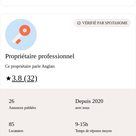
check_circle
VÉRIFIÉ PAR SPOTAHOME
Propriétaire professionnel
Ce propriétaire parle Anglais
3.8 (32)
star
26
Depuis 2020
Annonces publiées
avec nous
85
9-15h
Locataires
Temps de réponse moyen