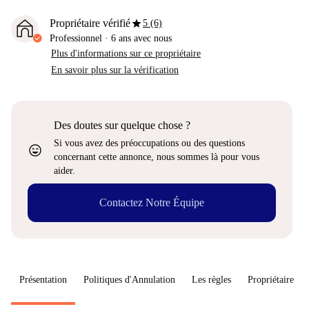
star
Propriétaire vérifié
5 (6)
Professionnel
·
6 ans
avec nous
Plus d'informations sur ce propriétaire
En savoir plus sur la vérification
Des doutes sur quelque chose ?
Si vous avez des préoccupations ou des questions
sentiment_very_satisfied
concernant cette annonce, nous sommes là pour vous
aider.
Contactez Notre Équipe
Présentation
Politiques d'Annulation
Les règles
Propriétaire