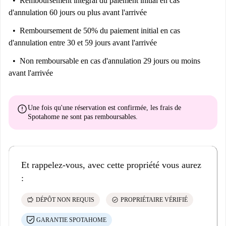
Remboursement intégral du paiement initial
en cas
d'annulation 60 jours ou plus avant l'arrivée
Remboursement de 50% du paiement initial
en cas
d'annulation entre 30 et 59 jours avant l'arrivée
Non remboursable
en cas d'annulation 29 jours ou moins
avant l'arrivée
error
Une fois qu'une réservation est confirmée, les frais de
Spotahome
ne sont pas remboursables
.
Et rappelez-vous, avec cette propriété vous aurez
:
savings
check_circle
DÉPÔT NON REQUIS
PROPRIÉTAIRE VÉRIFIÉ
GARANTIE SPOTAHOME