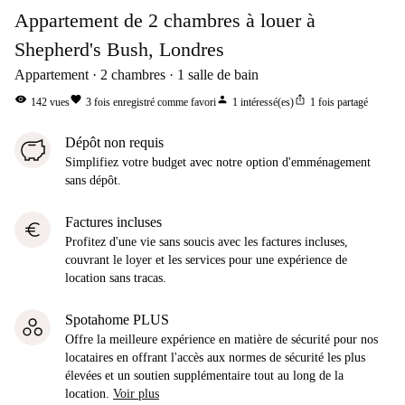
Appartement de 2 chambres à louer à
Shepherd's Bush, Londres
Appartement
2
chambres
1
salle de bain
visibility
favorite
person
ios_share
142
vues
3
fois enregistré comme favori
1
intéressé(es)
1
fois partagé
Dépôt non requis
Simplifiez votre budget avec notre option d'emménagement
sans dépôt.
Factures incluses
euro
Profitez d'une vie sans soucis avec les factures incluses,
couvrant le loyer et les services pour une expérience de
location sans tracas.
Spotahome PLUS
Offre la meilleure expérience en matière de sécurité pour nos
locataires en offrant l'accès aux normes de sécurité les plus
élevées et un soutien supplémentaire tout au long de la
location.
Voir plus