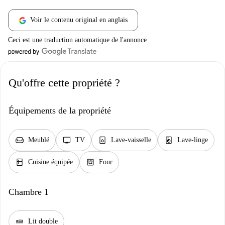
Voir le contenu original en anglais
Ceci est une traduction automatique de l'annonce
Qu'offre cette propriété ?
Équipements de la propriété
chair
tv
dishwasher_gen
local_laundry_service
Meublé
TV
Lave-vaisselle
Lave-linge
kitchen
oven_gen
Cuisine équipée
Four
Chambre 1
airline_seat_flat
Lit double