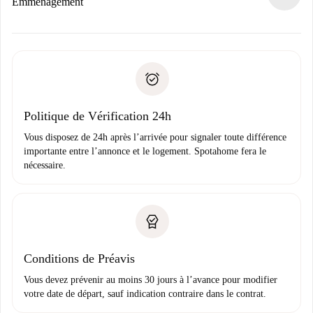
Si refusé : aucun prélèvement et nous vous proposerons
Emménagement
d’autres options.
Accordez avec le propriétaire les détails de votre arrivée,
Documents requis si votre logement est «
Spotahome plus
remise des clés, etc.
».
Spotahome transférera le premier paiement au propriétaire
Pièce d’identité ou Passeport
uniquement si aucun problème n'est signalé.
Justificatif de solvabilité
Domiciliation bancaire
Politique de Vérification 24h
Vous disposez de 24h après l’arrivée pour signaler toute différence
importante entre l’annonce et le logement. Spotahome fera le
nécessaire.
Conditions de Préavis
Vous devez prévenir au moins 30 jours à l’avance pour modifier
votre date de départ, sauf indication contraire dans le contrat.