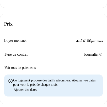
Prix
Loyer mensuel
£4100
dès
par mois
info
Type de contrat
Journalier
Voir tous les paiements
info
Ce logement propose des tarifs saisonniers. Ajoutez vos dates
pour voir le prix de chaque mois.
Ajouter des dates