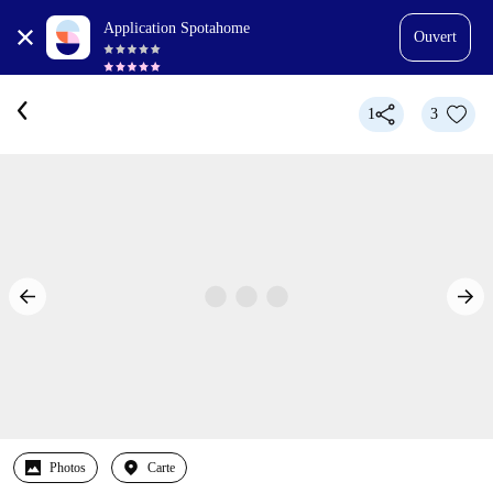
Application Spotahome
Ouvert
1
3
Photos
Carte