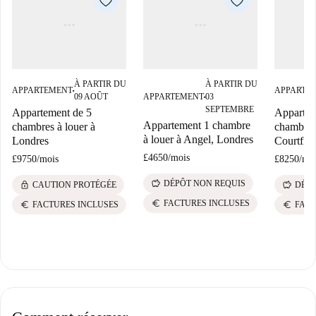
À PARTIR DU
À PARTIR DU
APPARTEMENT
APPARTE
■
09 AOÛT
APPARTEMENT
03
■
SEPTEMBRE
Appartement de 5
Appartem
Appartement 1 chambre
chambres à louer à
chambres 
à louer à Angel, Londres
Londres
Courtfiel
£4650
/
mois
£9750
/
mois
£8250
/
mo
savings
DÉPÔT NON REQUIS
lock
savings
CAUTION PROTÉGÉE
DÉPÔ
euro
FACTURES INCLUSES
euro
euro
FACTURES INCLUSES
FACT