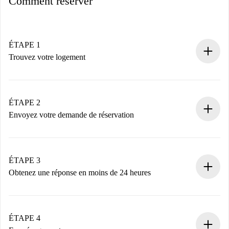
Comment réserver
ÉTAPE 1
Trouvez votre logement
Processus de réservation 100% en ligne.
Logements et Propriétaires vérifiés.
Vous disposez à l’avance de toutes les informations
ÉTAPE 2
nécessaires.
Envoyez votre demande de réservation
Envoyez les informations essentielles sur votre profil et
votre mode de paiement.
Nous ne vous facturerons rien tant que le propriétaire
ÉTAPE 3
n’aura pas accepté.
Obtenez une réponse en moins de 24 heures
Le propriétaire dispose de 24 heures pour confirmer.
Si accepté, nous vous facturerons et vous mettrons en
contact avec le propriétaire.
ÉTAPE 4