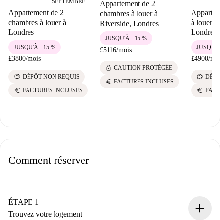
SEPTEMBRE
Appartement de 2
Appartement de 2
Appartem
chambres à louer à
chambres à louer à
à louer, 
Riverside, Londres
Londres
Londres
JUSQU'À - 15 %
JUSQU'À - 15 %
JUSQU'À
£5116
/
mois
£3800
/
mois
£4900
/
mo
lock
CAUTION PROTÉGÉE
savings
savings
DÉPÔT NON REQUIS
DÉPÔ
euro
FACTURES INCLUSES
euro
euro
FACTURES INCLUSES
FACT
Comment réserver
ÉTAPE 1
Trouvez votre logement