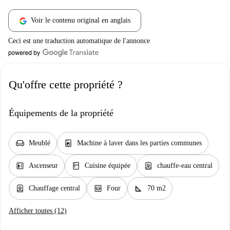
Voir le contenu original en anglais
Ceci est une traduction automatique de l'annonce
Qu'offre cette propriété ?
Équipements de la propriété
chair
local_laundry_service
Meublé
Machine à laver dans les parties communes
elevator
kitchen
water_heater
Ascenseur
Cuisine équipée
chauffe-eau central
water_heater
oven_gen
square_foot
Chauffage central
Four
70 m2
Afficher toutes (12)