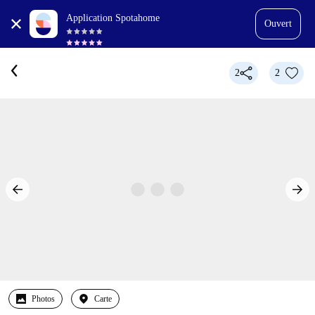
Application Spotahome
Ouvert
2
2
Photos
Carte