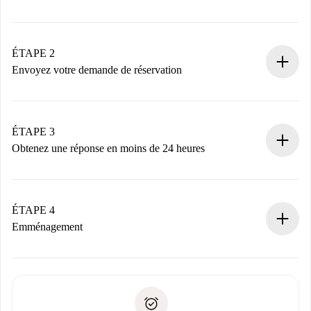
Processus de réservation 100% en ligne.
Logements et Propriétaires vérifiés.
Vous disposez à l’avance de toutes les informations
ÉTAPE 2
nécessaires.
Envoyez votre demande de réservation
Envoyez les informations essentielles sur votre profil et
votre mode de paiement.
Nous ne vous facturerons rien tant que le propriétaire
ÉTAPE 3
n’aura pas accepté.
Obtenez une réponse en moins de 24 heures
Le propriétaire dispose de 24 heures pour confirmer.
Si accepté, nous vous facturerons et vous mettrons en
contact avec le propriétaire.
ÉTAPE 4
Si refusé : aucun prélèvement et nous vous proposerons
Emménagement
d’autres options.
Accordez avec le propriétaire les détails de votre arrivée,
Documents requis si votre logement est «
Spotahome plus
remise des clés, etc.
».
Spotahome transférera le premier paiement au propriétaire
Pièce d’identité ou Passeport
uniquement si aucun problème n'est signalé.
Justificatif de solvabilité