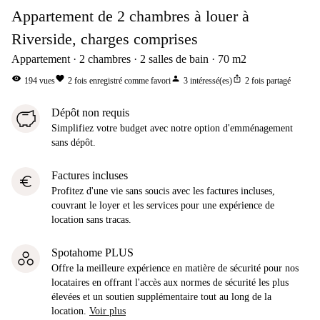
Appartement de 2 chambres à louer à
Riverside, charges comprises
Appartement
2
chambres
2
salles de bain
70
m2
visibility
favorite
person
ios_share
194
vues
2
fois enregistré comme favori
3
intéressé(es)
2
fois partagé
Dépôt non requis
Simplifiez votre budget avec notre option d'emménagement
sans dépôt.
Factures incluses
euro
Profitez d'une vie sans soucis avec les factures incluses,
couvrant le loyer et les services pour une expérience de
location sans tracas.
Spotahome PLUS
Offre la meilleure expérience en matière de sécurité pour nos
locataires en offrant l'accès aux normes de sécurité les plus
élevées et un soutien supplémentaire tout au long de la
location.
Voir plus