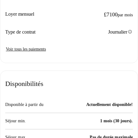
Loyer mensuel
£7100
par mois
info
Type de contrat
Journalier
Voir tous les paiements
Disponibilités
Disponible à partir du
Actuellement disponible!
Séjour min.
1 mois (30 jours).
Séjour max.
Pas de durée maximale