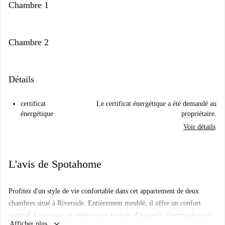
Chambre 1
Chambre 2
Détails
certificat
Le certificat énergétique a été demandé au
énergétique
propriétaire.
Voir détails
L'avis de Spotahome
Profitez d'un style de vie confortable dans cet appartement de deux
chambres situé à Riverside. Entièrement meublé, il offre un confort
optimal. La cuisine est entièrement équipée d'appareils électroménagers
keyboard_arrow_down
Afficher plus