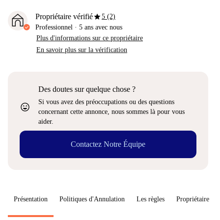
star
Propriétaire vérifié
5 (2)
Professionnel
·
5 ans
avec nous
Plus d'informations sur ce propriétaire
En savoir plus sur la vérification
Des doutes sur quelque chose ?
Si vous avez des préoccupations ou des questions
sentiment_very_satisfied
concernant cette annonce, nous sommes là pour vous
aider.
Contactez Notre Équipe
Présentation
Politiques d'Annulation
Les règles
Propriétaire