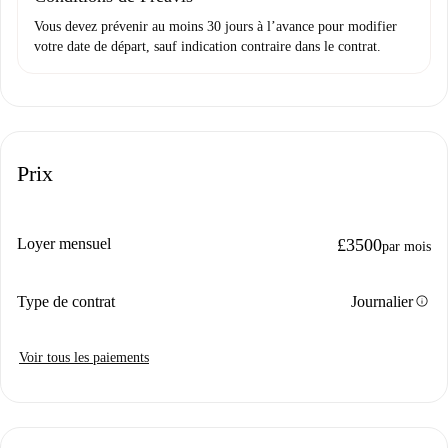
Vous devez prévenir au moins 30 jours à l’avance pour modifier
votre date de départ, sauf indication contraire dans le contrat.
Prix
Loyer mensuel
£3500
par mois
info
Type de contrat
Journalier
Voir tous les paiements