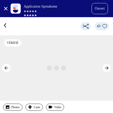
Application Spotahome
Ouvert
3
43
VÉRIFIÉ
Photos
Carte
Vidéo