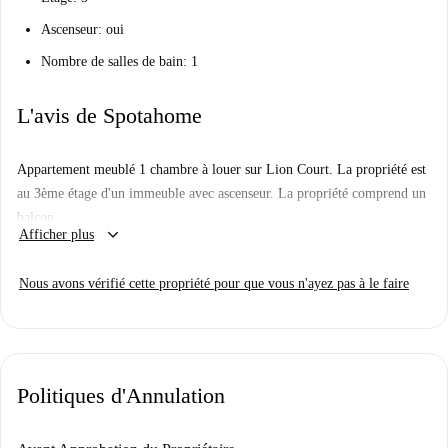
Ascenseur: oui
Nombre de salles de bain: 1
L'avis de Spotahome
Appartement meublé 1 chambre à louer sur Lion Court. La propriété est
au 3ème étage d'un immeuble avec ascenseur. La propriété comprend un
balcon.
keyboard_arrow_down
Afficher plus
Nous avons vérifié cette propriété pour que vous n'ayez pas à le faire
Politiques d'Annulation