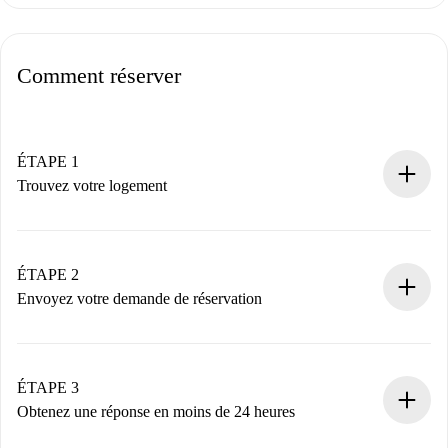
Comment réserver
ÉTAPE 1
Trouvez votre logement
Processus de réservation 100% en ligne.
Logements et Propriétaires vérifiés.
Vous disposez à l’avance de toutes les informations
ÉTAPE 2
nécessaires.
Envoyez votre demande de réservation
Envoyez les informations essentielles sur votre profil et
votre mode de paiement.
Nous ne vous facturerons rien tant que le propriétaire
ÉTAPE 3
n’aura pas accepté.
Obtenez une réponse en moins de 24 heures