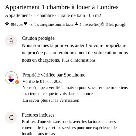
Appartement 1 chambre à louer à Londres
Appartement
1
chambre
1
salle de bain
65
m2
visibility
favorite
person
ios_share
404
vues
43
fois enregistré comme favori
1
intéressé(es)
3
fois partagé
Caution protégée
lock
Nous sommes là pour vous aider ! Si votre propriétaire
ne procède pas au remboursement de votre cation, nous
nous en chargerons.
Plus d'informations
Propriété vérifiée par Spotahome
Vérifié le
01 août 2023
Notre équipe a vérifié la maison pour s'assurer que tu obtiens
exactement ce que tu vois dans l'annonce.
En savoir plus sur la vérification
Factures incluses
euro
Profitez d'une vie sans soucis avec les factures incluses,
couvrant le loyer et les services pour une expérience de
location sans tracas.