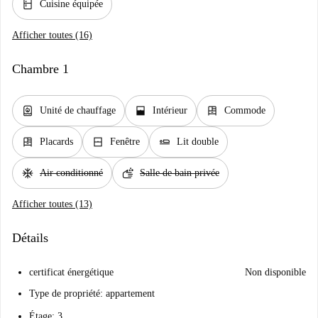
kitchen
Cuisine équipée
Afficher toutes (16)
Chambre 1
water_heater
window_open
dresser
Unité de chauffage
Intérieur
Commode
dresser
window_closed
airline_seat_flat
Placards
Fenêtre
Lit double
ac_unit
soap
Air conditionné
Salle de bain privée
Afficher toutes (13)
Détails
certificat énergétique
Non disponible
Type de propriété: appartement
Étage: 3