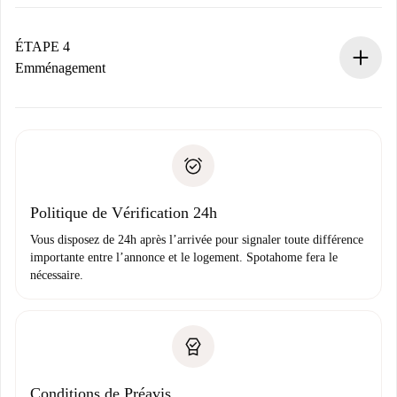
Le propriétaire dispose de 24 heures pour confirmer.
Si accepté, nous vous facturerons et vous mettrons en
contact avec le propriétaire.
ÉTAPE 4
Si refusé : aucun prélèvement et nous vous proposerons
Emménagement
d’autres options.
Accordez avec le propriétaire les détails de votre arrivée,
Documents requis si votre logement est «
Spotahome plus
remise des clés, etc.
».
Spotahome transférera le premier paiement au propriétaire
Pièce d’identité ou Passeport
uniquement si aucun problème n'est signalé.
Justificatif de solvabilité
Domiciliation bancaire
Politique de Vérification 24h
Vous disposez de 24h après l’arrivée pour signaler toute différence
importante entre l’annonce et le logement. Spotahome fera le
nécessaire.
Conditions de Préavis