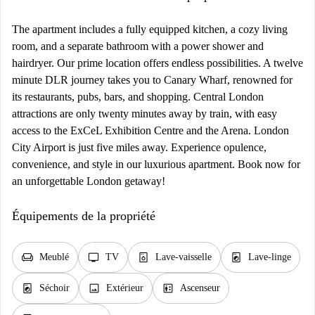
The apartment includes a fully equipped kitchen, a cozy living
room, and a separate bathroom with a power shower and
hairdryer. Our prime location offers endless possibilities. A twelve
minute DLR journey takes you to Canary Wharf, renowned for
its restaurants, pubs, bars, and shopping. Central London
attractions are only twenty minutes away by train, with easy
access to the ExCeL Exhibition Centre and the Arena. London
City Airport is just five miles away. Experience opulence,
convenience, and style in our luxurious apartment. Book now for
an unforgettable London getaway!
Équipements de la propriété
chair
tv
dishwasher_gen
local_laundry_service
Meublé
TV
Lave-vaisselle
Lave-linge
local_laundry_service
image
elevator
Séchoir
Extérieur
Ascenseur