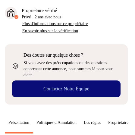
Propriétaire vérifié
Privé
·
2 ans
avec nous
Plus d'informations sur ce propriétaire
En savoir plus sur la vérification
Des doutes sur quelque chose ?
Si vous avez des préoccupations ou des questions
sentiment_very_satisfied
concernant cette annonce, nous sommes là pour vous
aider.
Contactez Notre Équipe
Présentation
Politiques d'Annulation
Les règles
Propriétaire