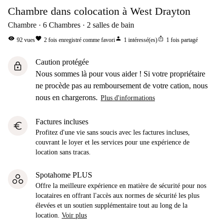
Chambre dans colocation à West Drayton
Chambre
6
Chambres
2
salles de bain
visibility
favorite
person
ios_share
92
vues
2
fois enregistré comme favori
1
intéressé(es)
1
fois partagé
Caution protégée
lock
Nous sommes là pour vous aider ! Si votre propriétaire
ne procède pas au remboursement de votre cation, nous
nous en chargerons.
Plus d'informations
Factures incluses
euro
Profitez d'une vie sans soucis avec les factures incluses,
couvrant le loyer et les services pour une expérience de
location sans tracas.
Spotahome PLUS
Offre la meilleure expérience en matière de sécurité pour nos
locataires en offrant l'accès aux normes de sécurité les plus
élevées et un soutien supplémentaire tout au long de la
location.
Voir plus