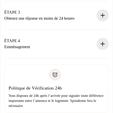
votre mode de paiement.
Nous ne vous facturerons rien tant que le propriétaire
ÉTAPE 3
n’aura pas accepté.
Obtenez une réponse en moins de 24 heures
Le propriétaire dispose de 24 heures pour confirmer.
Si accepté, nous vous facturerons et vous mettrons en
contact avec le propriétaire.
ÉTAPE 4
Si refusé : aucun prélèvement et nous vous proposerons
Emménagement
d’autres options.
Accordez avec le propriétaire les détails de votre arrivée,
Documents requis si votre logement est «
Spotahome plus
remise des clés, etc.
».
Spotahome transférera le premier paiement au propriétaire
Pièce d’identité ou Passeport
uniquement si aucun problème n'est signalé.
Justificatif de solvabilité
Domiciliation bancaire
Politique de Vérification 24h
Vous disposez de 24h après l’arrivée pour signaler toute différence
importante entre l’annonce et le logement. Spotahome fera le
nécessaire.