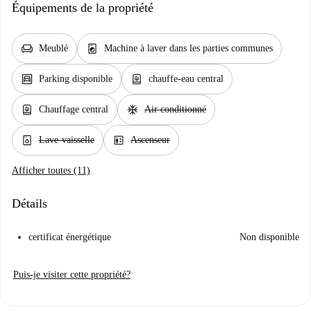
Équipements de la propriété
chair
local_laundry_service
Meublé
Machine à laver dans les parties communes
garage
water_heater
Parking disponible
chauffe-eau central
water_heater
ac_unit
Chauffage central
Air conditionné
dishwasher_gen
elevator
Lave-vaisselle
Ascenseur
Afficher toutes (11)
Détails
certificat énergétique
Non disponible
Puis-je visiter cette propriété?