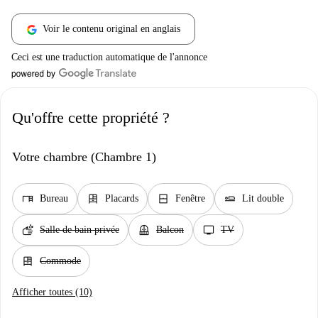
Voir le contenu original en anglais
Ceci est une traduction automatique de l'annonce
Qu'offre cette propriété ?
Votre chambre (Chambre 1)
desk
dresser
window_closed
airline_seat_flat
Bureau
Placards
Fenêtre
Lit double
soap
balcony
tv
Salle de bain privée
Balcon
TV
dresser
Commode
Afficher toutes (10)