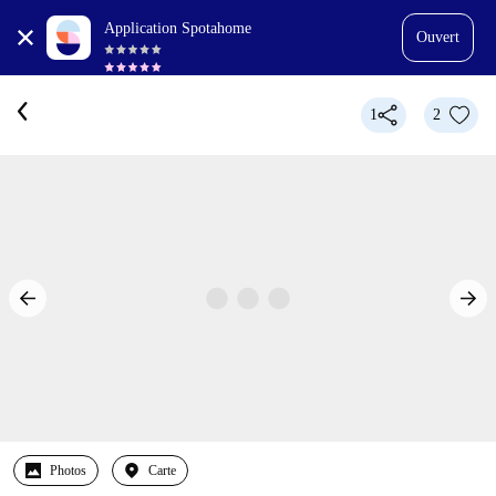
Application Spotahome
Ouvert
1
2
Photos
Carte