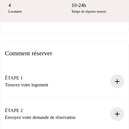
4
10-24h
Locataires
Temps de réponse moyen
Comment réserver
ÉTAPE 1
Trouvez votre logement
Processus de réservation 100% en ligne.
Logements et Propriétaires vérifiés.
Vous disposez à l’avance de toutes les informations
ÉTAPE 2
nécessaires.
Envoyez votre demande de réservation
Envoyez les informations essentielles sur votre profil et