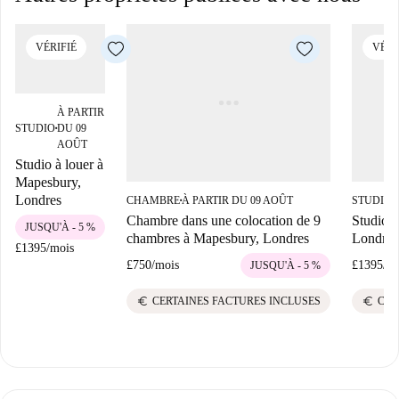
VÉRIFIÉ
VÉRI
À PARTIR
STUDIO
DU 09
■
AOÛT
Studio à louer à
Mapesbury,
Londres
CHAMBRE
À PARTIR DU 09 AOÛT
STUDIO
■
■
Chambre dans une colocation de 9
Studio à
JUSQU'À - 5 %
chambres à Mapesbury, Londres
Londres
£1395
/
mois
£750
/
mois
£1395
/
mo
JUSQU'À - 5 %
euro
euro
CERTAINES FACTURES INCLUSES
CER