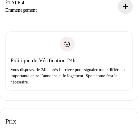
contact avec le propriétaire.
ÉTAPE 4
Si refusé : aucun prélèvement et nous vous proposerons
Emménagement
d’autres options.
Accordez avec le propriétaire les détails de votre arrivée,
Documents requis si votre logement est «
Spotahome plus
remise des clés, etc.
».
Spotahome transférera le premier paiement au propriétaire
Pièce d’identité ou Passeport
uniquement si aucun problème n'est signalé.
Justificatif de solvabilité
Domiciliation bancaire
Politique de Vérification 24h
Vous disposez de 24h après l’arrivée pour signaler toute différence
importante entre l’annonce et le logement. Spotahome fera le
nécessaire.
Prix