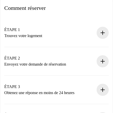
Comment réserver
ÉTAPE 1
Trouvez votre logement
Processus de réservation 100% en ligne.
Logements et Propriétaires vérifiés.
Vous disposez à l’avance de toutes les informations
ÉTAPE 2
nécessaires.
Envoyez votre demande de réservation
Envoyez les informations essentielles sur votre profil et
votre mode de paiement.
Nous ne vous facturerons rien tant que le propriétaire
ÉTAPE 3
n’aura pas accepté.
Obtenez une réponse en moins de 24 heures
Le propriétaire dispose de 24 heures pour confirmer.
Si accepté, nous vous facturerons et vous mettrons en