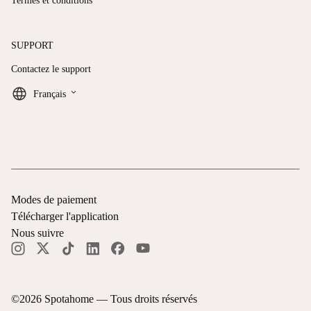
Termes et conditions
SUPPORT
Contactez le support
keyboard_arrow_down
Français
Modes de paiement
Télécharger l'application
Nous suivre
©
2026
Spotahome —
Tous droits réservés