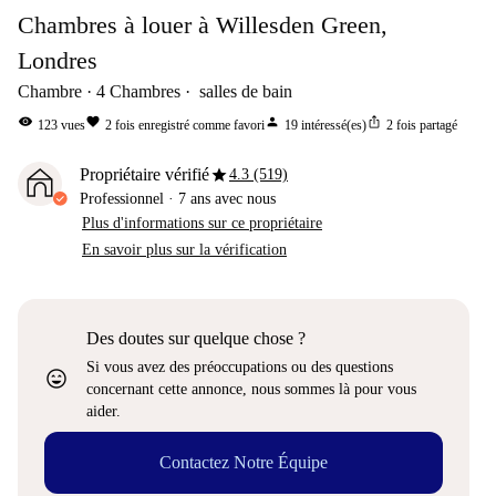
Chambres à louer à Willesden Green,
Londres
Chambre
4
Chambres
salles de bain
visibility
favorite
person
ios_share
123
vues
2
fois enregistré comme favori
19
intéressé(es)
2
fois partagé
star
Propriétaire vérifié
4.3 (519)
Professionnel
·
7 ans
avec nous
Plus d'informations sur ce propriétaire
En savoir plus sur la vérification
Des doutes sur quelque chose ?
Si vous avez des préoccupations ou des questions
sentiment_very_satisfied
concernant cette annonce, nous sommes là pour vous
aider.
Contactez Notre Équipe