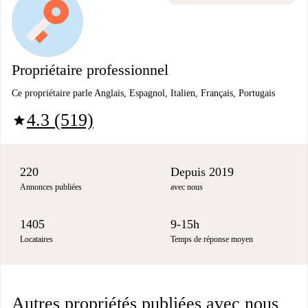
Propriétaire professionnel
Ce propriétaire parle Anglais, Espagnol, Italien, Français, Portugais
4.3 (519)
star
220
Depuis 2019
Annonces publiées
avec nous
1405
9-15h
Locataires
Temps de réponse moyen
Autres propriétés publiées avec nous