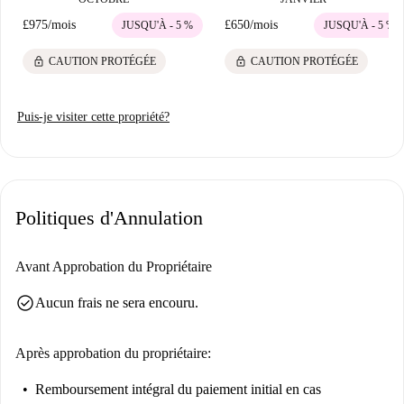
£975
/
mois
£650
/
mois
JUSQU'À - 5 %
JUSQU'À - 5 %
lock
lock
CAUTION PROTÉGÉE
CAUTION PROTÉGÉE
Puis-je visiter cette propriété?
Politiques d'Annulation
Avant Approbation du Propriétaire
check_circle
Aucun frais ne sera encouru.
Après approbation du propriétaire:
Remboursement intégral du paiement initial
en cas