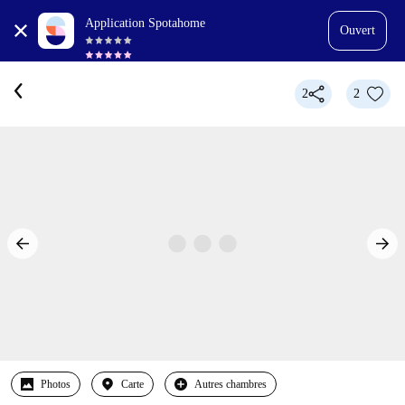
Application Spotahome
Ouvert
2
2
Photos
Carte
Autres chambres