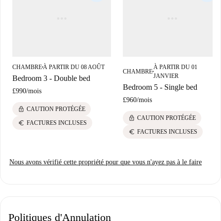
nombreux restaurants, comme Dalpash Bakery & BBQ House, Miod
Malina et The Grill, entre autres. Le célèbre Canon russe, monument
historique, est également accessible à pied. Avec ces attractions à
proximité, votre séjour à North Acton promet d'être des plus agréables.
CHAMBRE
À PARTIR DU 08 AOÛT
À PARTIR DU 01
■
CHAMBRE
■
JANVIER
Bedroom 3 - Double bed
Bedroom 5 - Single bed
£990
/
mois
£960
/
mois
lock
CAUTION PROTÉGÉE
lock
CAUTION PROTÉGÉE
euro
FACTURES INCLUSES
euro
FACTURES INCLUSES
Nous avons vérifié cette propriété pour que vous n'ayez pas à le faire
Politiques d'Annulation