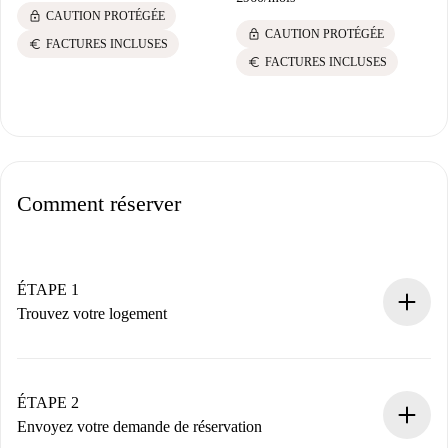
lock
CAUTION PROTÉGÉE
lock
CAUTION PROTÉGÉE
euro
FACTURES INCLUSES
euro
FACTURES INCLUSES
Comment réserver
ÉTAPE 1
Trouvez votre logement
Processus de réservation 100% en ligne.
Logements et Propriétaires vérifiés.
Vous disposez à l’avance de toutes les informations
ÉTAPE 2
nécessaires.
Envoyez votre demande de réservation