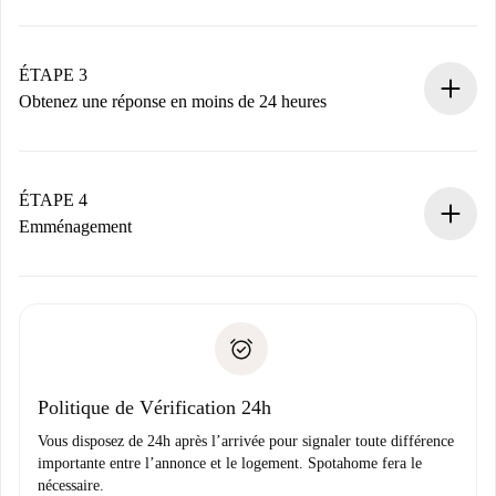
Envoyez les informations essentielles sur votre profil et
votre mode de paiement.
Nous ne vous facturerons rien tant que le propriétaire
ÉTAPE 3
n’aura pas accepté.
Obtenez une réponse en moins de 24 heures
Le propriétaire dispose de 24 heures pour confirmer.
Si accepté, nous vous facturerons et vous mettrons en
contact avec le propriétaire.
ÉTAPE 4
Si refusé : aucun prélèvement et nous vous proposerons
Emménagement
d’autres options.
Accordez avec le propriétaire les détails de votre arrivée,
Documents requis si votre logement est «
Spotahome plus
remise des clés, etc.
».
Spotahome transférera le premier paiement au propriétaire
Pièce d’identité ou Passeport
uniquement si aucun problème n'est signalé.
Justificatif de solvabilité
Domiciliation bancaire
Politique de Vérification 24h
Vous disposez de 24h après l’arrivée pour signaler toute différence
importante entre l’annonce et le logement. Spotahome fera le
nécessaire.