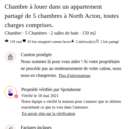
Chambre à louer dans un appartement
partagé de 5 chambres à North Acton, toutes
charges comprises.
Chambre
5
Chambres
2
salles de bain
150
m2
visibility
favorite
person
ios_share
119
vues
43
fois enregistré comme favori
2
intéressé(es)
2
fois partagé
Caution protégée
lock
Nous sommes là pour vous aider ! Si votre propriétaire
ne procède pas au remboursement de votre cation, nous
nous en chargerons.
Plus d'informations
Propriété vérifiée par Spotahome
Vérifié le
10 mai 2021
Notre équipe a vérifié la maison pour s'assurer que tu obtiens
exactement ce que tu vois dans l'annonce.
En savoir plus sur la vérification
Factures incluses