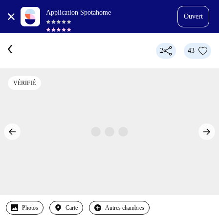
Application Spotahome
Ouvert
2
43
VÉRIFIÉ
Photos
Carte
Autres chambres