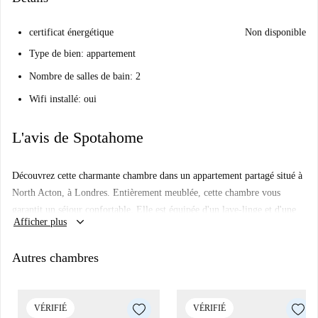
certificat énergétique
Non disponible
Type de bien: appartement
Nombre de salles de bain: 2
Wifi installé: oui
L'avis de Spotahome
Découvrez cette charmante chambre dans un appartement partagé situé à
North Acton, à Londres. Entièrement meublée, cette chambre vous
garantit un séjour confortable. Elle est équipée d'un lave-linge et d'une
keyboard_arrow_down
Afficher plus
cuisine complète avec lave-vaisselle et four, pour un confort optimal au
quotidien. Le chauffage central et un balcon ou une terrasse sont
Autres chambres
également inclus pour vos moments de détente. Toutes les charges sont
comprises dans le loyer, pour plus de simplicité et de praticité. Vérifiée
par un expert Spotahome, cette chambre est un gage de qualité.
VÉRIFIÉ
VÉRIFIÉ
Explorez le quartier animé de North Acton. Vous y trouverez de