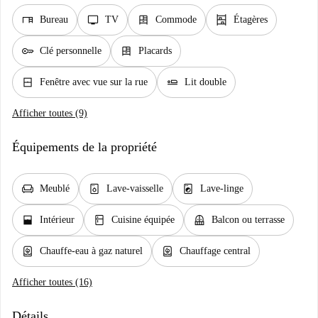
desk
tv
dresser
shelves
Bureau
TV
Commode
Étagères
key
dresser
Clé personnelle
Placards
window_closed
airline_seat_flat
Fenêtre avec vue sur la rue
Lit double
Afficher toutes (9)
Équipements de la propriété
chair
dishwasher_gen
local_laundry_service
Meublé
Lave-vaisselle
Lave-linge
window_open
kitchen
balcony
Intérieur
Cuisine équipée
Balcon ou terrasse
water_heater
water_heater
Chauffe-eau à gaz naturel
Chauffage central
Afficher toutes (16)
Détails