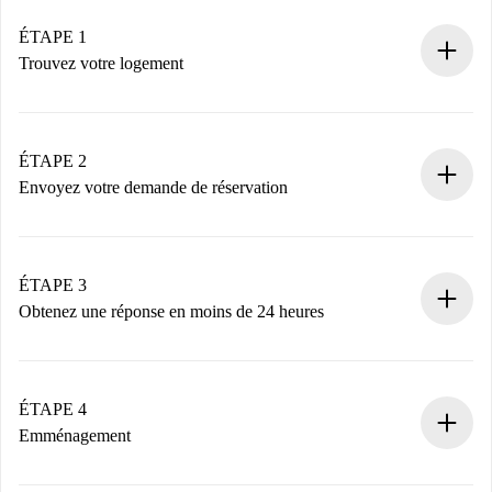
ÉTAPE 1
Trouvez votre logement
Processus de réservation 100% en ligne.
Logements et Propriétaires vérifiés.
Vous disposez à l’avance de toutes les informations
ÉTAPE 2
nécessaires.
Envoyez votre demande de réservation
Envoyez les informations essentielles sur votre profil et
votre mode de paiement.
Nous ne vous facturerons rien tant que le propriétaire
ÉTAPE 3
n’aura pas accepté.
Obtenez une réponse en moins de 24 heures
Le propriétaire dispose de 24 heures pour confirmer.
Si accepté, nous vous facturerons et vous mettrons en
contact avec le propriétaire.
ÉTAPE 4
Si refusé : aucun prélèvement et nous vous proposerons
Emménagement
d’autres options.
Accordez avec le propriétaire les détails de votre arrivée,
Documents requis si votre logement est «
Spotahome plus