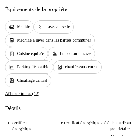
Équipements de la propriété
chair
dishwasher_gen
Meublé
Lave-vaisselle
local_laundry_service
Machine à laver dans les parties communes
kitchen
balcony
Cuisine équipée
Balcon ou terrasse
garage
water_heater
Parking disponible
chauffe-eau central
water_heater
Chauffage central
Afficher toutes (12)
Détails
certificat
Le certificat énergétique a été demandé au
énergétique
propriétaire.