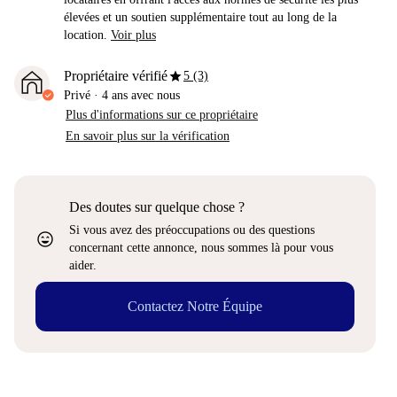
élevées et un soutien supplémentaire tout au long de la
location.
Voir plus
star
Propriétaire vérifié
5 (3)
Privé
·
4 ans
avec nous
Plus d'informations sur ce propriétaire
En savoir plus sur la vérification
Des doutes sur quelque chose ?
Si vous avez des préoccupations ou des questions
sentiment_very_satisfied
concernant cette annonce, nous sommes là pour vous
aider.
Contactez Notre Équipe