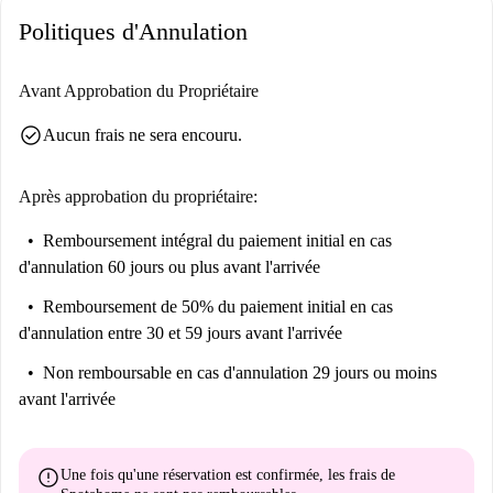
Un locataire végétarien est préféré ou quelqu'un qui ne cuisinera pas
Politiques d'Annulation
beaucoup d'aliments frits/fortement parfumés
Avant Approbation du Propriétaire
check_circle
Aucun frais ne sera encouru.
Après approbation du propriétaire:
Remboursement intégral du paiement initial
en cas
d'annulation 60 jours ou plus avant l'arrivée
Remboursement de 50% du paiement initial
en cas
d'annulation entre 30 et 59 jours avant l'arrivée
Non remboursable
en cas d'annulation 29 jours ou moins
avant l'arrivée
error
Une fois qu'une réservation est confirmée, les frais de