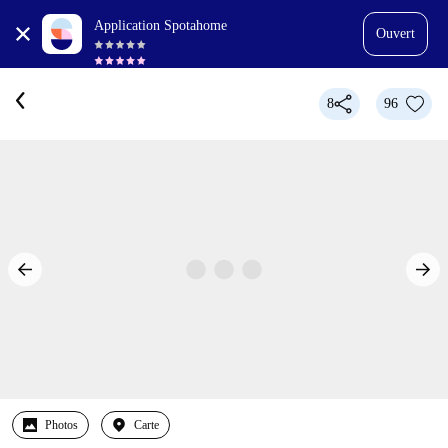
Application Spotahome
Ouvert
8
96
Photos
Carte