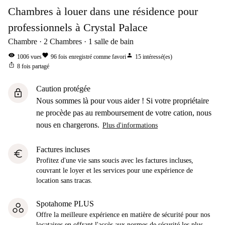
Chambres à louer dans une résidence pour
professionnels à Crystal Palace
Chambre
2
Chambres
1
salle de bain
visibility
favorite
person
1006
vues
96
fois enregistré comme favori
15
intéressé(es)
ios_share
8
fois partagé
Caution protégée
lock
Nous sommes là pour vous aider ! Si votre propriétaire
ne procède pas au remboursement de votre cation, nous
nous en chargerons.
Plus d'informations
Factures incluses
euro
Profitez d'une vie sans soucis avec les factures incluses,
couvrant le loyer et les services pour une expérience de
location sans tracas.
Spotahome PLUS
Offre la meilleure expérience en matière de sécurité pour nos
locataires en offrant l'accès aux normes de sécurité les plus