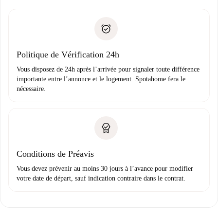
remise des clés, etc.
».
Spotahome transférera le premier paiement au propriétaire
Pièce d’identité ou Passeport
uniquement si aucun problème n'est signalé.
Justificatif de solvabilité
Domiciliation bancaire
Politique de Vérification 24h
Vous disposez de 24h après l’arrivée pour signaler toute différence
importante entre l’annonce et le logement. Spotahome fera le
nécessaire.
Conditions de Préavis
Vous devez prévenir au moins 30 jours à l’avance pour modifier
votre date de départ, sauf indication contraire dans le contrat.