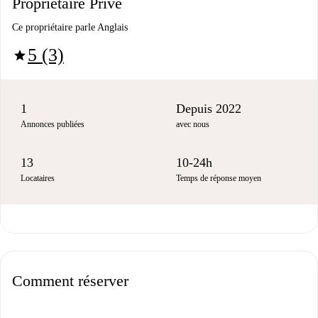
Propriétaire Privé
Ce propriétaire parle Anglais
5 (3)
star
1
Depuis 2022
Annonces publiées
avec nous
13
10-24h
Locataires
Temps de réponse moyen
Comment réserver