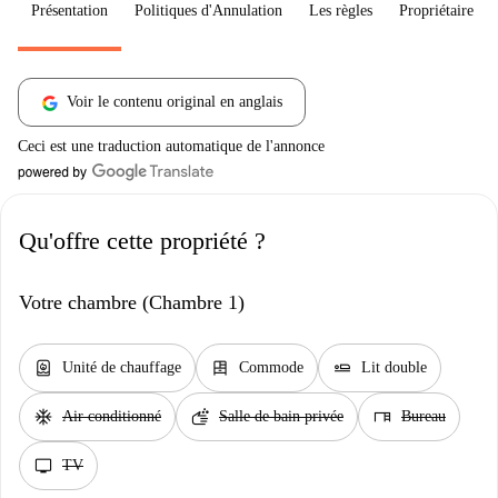
Présentation
Politiques d'Annulation
Les règles
Propriétaire
Voir le contenu original en anglais
Ceci est une traduction automatique de l'annonce
Qu'offre cette propriété ?
Votre chambre (Chambre 1)
water_heater
dresser
airline_seat_flat
Unité de chauffage
Commode
Lit double
ac_unit
soap
desk
Air conditionné
Salle de bain privée
Bureau
tv
TV