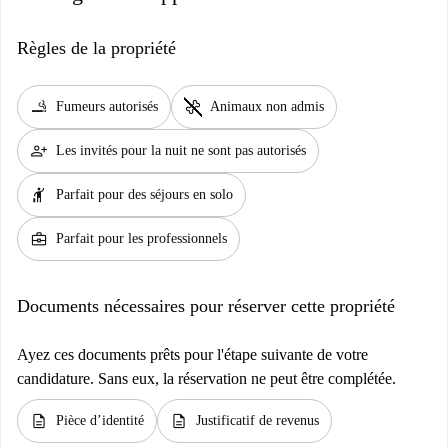
Règles de la propriété
smoking_rooms
pet_supplies
Fumeurs autorisés
Animaux non admis
person_add
Les invités pour la nuit ne sont pas autorisés
hail
Parfait pour des séjours en solo
business_center
Parfait pour les professionnels
Documents nécessaires pour réserver cette propriété
Ayez ces documents prêts pour l'étape suivante de votre
candidature. Sans eux, la réservation ne peut être complétée.
description
description
Pièce d’identité
Justificatif de revenus