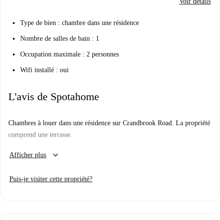
Voir détails
Type de bien : chambre dans une résidence
Nombre de salles de bain : 1
Occupation maximale : 2 personnes
Wifi installé : oui
L'avis de Spotahome
Chambres à louer dans une résidence sur Crandbrook Road. La propriété
comprend une terrasse.
Important: - Vous partagerez cette propriété avec le propriétaire, qui est
keyboard_arrow_down
Afficher plus
un homme. - Nous n'avons pas encore visité cet endroit. Nous envoyons
des Homecheckers visiter chaque appartement sur Spotahome, alors
Puis-je visiter cette propriété?
revenez bientôt pour une visite guidée et des photos à 360° et HD.
Le propriétaire veut que vous sachiez :
Le salon est à l'usage exclusif des propriétaires