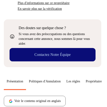
Plus d'informations sur ce propriétaire
En savoir plus sur la vérification
Des doutes sur quelque chose ?
Si vous avez des préoccupations ou des questions
sentiment_very_satisfied
concernant cette annonce, nous sommes là pour vous
aider.
Contactez Notre Équipe
Présentation
Politiques d'Annulation
Les règles
Propriétaire
Voir le contenu original en anglais