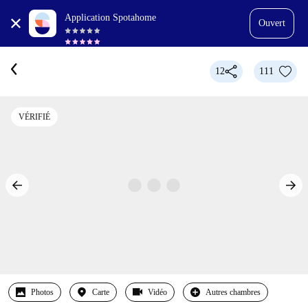
Application Spotahome
Ouvert
12
111
VÉRIFIÉ
Photos
Carte
Vidéo
Autres chambres