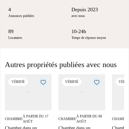
4
Depuis 2023
Annonces publiées
avec nous
89
10-24h
Locataires
Temps de réponse moyen
Autres propriétés publiées avec nous
VÉRIFIÉ
VÉRIFIÉ
VÉRIF
À PARTIR DU 17
À PARTIR DU 09
CHAMBRE
CHAMBRE
CHAMBR
■
■
AOÛT
AOÛT
Chambre dans un
Chambre dans un
Chambre