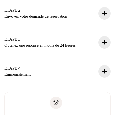
Logements et Propriétaires vérifiés.
Vous disposez à l’avance de toutes les informations
ÉTAPE 2
nécessaires.
Envoyez votre demande de réservation
Envoyez les informations essentielles sur votre profil et
votre mode de paiement.
Nous ne vous facturerons rien tant que le propriétaire
ÉTAPE 3
n’aura pas accepté.
Obtenez une réponse en moins de 24 heures
Le propriétaire dispose de 24 heures pour confirmer.
Si accepté, nous vous facturerons et vous mettrons en
contact avec le propriétaire.
ÉTAPE 4
Si refusé : aucun prélèvement et nous vous proposerons
Emménagement
d’autres options.
Accordez avec le propriétaire les détails de votre arrivée,
Documents requis si votre logement est «
Spotahome plus
remise des clés, etc.
».
Spotahome transférera le premier paiement au propriétaire
Pièce d’identité ou Passeport
uniquement si aucun problème n'est signalé.
Justificatif de solvabilité
Domiciliation bancaire