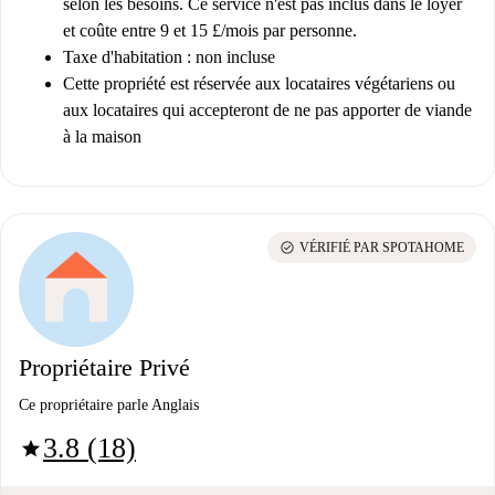
selon les besoins. Ce service n'est pas inclus dans le loyer
et coûte entre 9 et 15 £/mois par personne.
Taxe d'habitation : non incluse
Cette propriété est réservée aux locataires végétariens ou
aux locataires qui accepteront de ne pas apporter de viande
à la maison
check_circle
VÉRIFIÉ PAR SPOTAHOME
Propriétaire Privé
Ce propriétaire parle Anglais
3.8 (18)
star