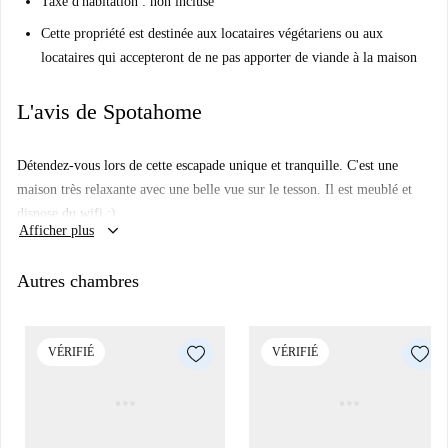
Taxe d'habitation : non incluse
Cette propriété est destinée aux locataires végétariens ou aux
locataires qui accepteront de ne pas apporter de viande à la maison
L'avis de Spotahome
Détendez-vous lors de cette escapade unique et tranquille. C'est une
maison très relaxante avec une belle vue sur le tesson. Il est meublé et
dispose du wifi :)
keyboard_arrow_down
Afficher plus
Chambres privées avec lits doubles, certaines avec bureau et grande
armoire. WC privatif à côté de la chambre pour la chambre 2 (pas de
Autres chambres
douche). La salle de bain avec douche est partagée avec une autre
personne. Cuisine entièrement équipée avec cuisinière, four, lave-
vaisselle et plus encore. La laveuse-sécheuse est située dans un débarras.
VÉRIFIÉ
VÉRIFIÉ
À quelques pas du London Bridge (métro, trains, etc.) et de la Borough
Station. À distance de marche du Tower Bridge et du centre de Londres.
L'appartement s'étend sur plus d'un étage et dispose de plusieurs salles de
bains. Partagé avec de jeunes colocataires travaillant dans le domaine