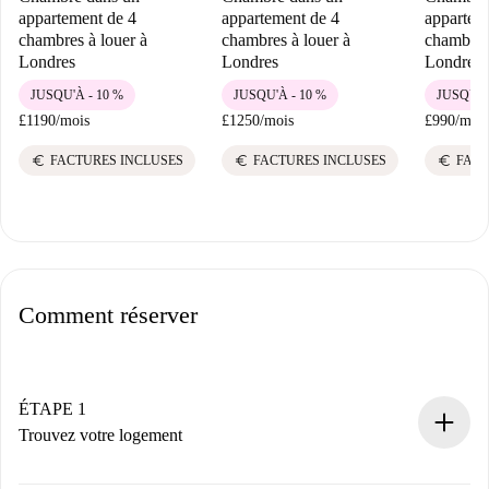
appartement de 4
appartement de 4
appartem
chambres à louer à
chambres à louer à
chambres 
Londres
Londres
Londres
JUSQU'À - 10 %
JUSQU'À - 10 %
JUSQU'À
£1190
/
mois
£1250
/
mois
£990
/
mois
euro
euro
euro
FACTURES INCLUSES
FACTURES INCLUSES
FACT
Comment réserver
ÉTAPE 1
Trouvez votre logement
Processus de réservation 100% en ligne.