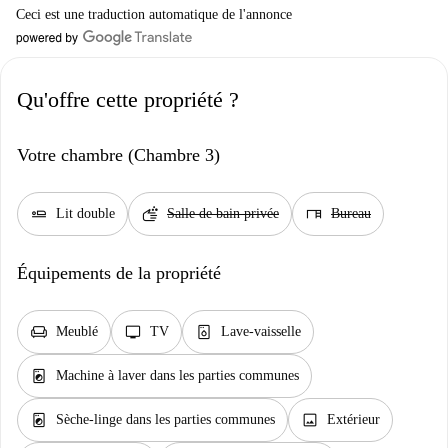
Ceci est une traduction automatique de l'annonce
Qu'offre cette propriété ?
Votre chambre (Chambre 3)
airline_seat_flat
soap
desk
Lit double
Salle de bain privée
Bureau
Équipements de la propriété
chair
tv
dishwasher_gen
Meublé
TV
Lave-vaisselle
local_laundry_service
Machine à laver dans les parties communes
local_laundry_service
image
Sèche-linge dans les parties communes
Extérieur