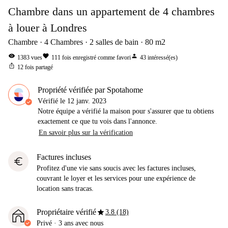
Chambre dans un appartement de 4 chambres
à louer à Londres
Chambre
4
Chambres
2
salles de bain
80
m2
visibility
favorite
person
1383
vues
111
fois enregistré comme favori
43
intéressé(es)
ios_share
12
fois partagé
Propriété vérifiée par Spotahome
Vérifié le
12 janv. 2023
Notre équipe a vérifié la maison pour s'assurer que tu obtiens
exactement ce que tu vois dans l'annonce.
En savoir plus sur la vérification
Factures incluses
euro
Profitez d'une vie sans soucis avec les factures incluses,
couvrant le loyer et les services pour une expérience de
location sans tracas.
star
Propriétaire vérifié
3.8 (18)
Privé
·
3 ans
avec nous