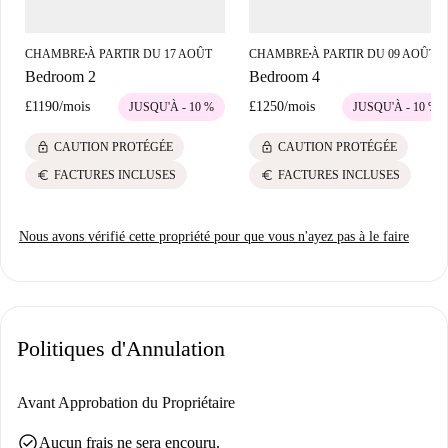
créatif (film, photographie, événementiel, etc.).
CHAMBRE
À PARTIR DU 17 AOÛT
CHAMBRE
À PARTIR DU 09 AOÛT
■
■
Bedroom 2
Bedroom 4
£1190
/
mois
£1250
/
mois
JUSQU'À - 10 %
JUSQU'À - 10 %
lock
lock
CAUTION PROTÉGÉE
CAUTION PROTÉGÉE
euro
euro
FACTURES INCLUSES
FACTURES INCLUSES
Nous avons vérifié cette propriété pour que vous n'ayez pas à le faire
Politiques d'Annulation
Avant Approbation du Propriétaire
check_circle
Aucun frais ne sera encouru.