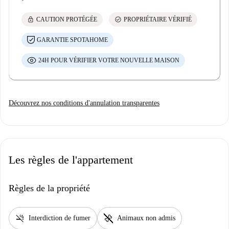
lock
check_circle
CAUTION PROTÉGÉE
PROPRIÉTAIRE VÉRIFIÉ
GARANTIE SPOTAHOME
24H POUR VÉRIFIER VOTRE NOUVELLE MAISON
Découvrez nos conditions d'annulation transparentes
Les règles de l'appartement
Règles de la propriété
smoke_free
pet_supplies
Interdiction de fumer
Animaux non admis