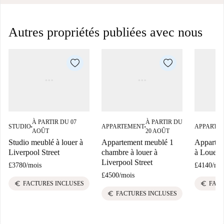
Autres propriétés publiées avec nous
À PARTIR DU 07
À PARTIR DU
STUDIO
APPARTEMENT
APPARTE
■
■
AOÛT
20 AOÛT
Studio meublé à louer à
Appartement meublé 1
Apparte
Liverpool Street
chambre à louer à
à Louer à
Liverpool Street
£3780
/
mois
£4140
/
mo
£4500
/
mois
euro
euro
FACTURES INCLUSES
FACT
euro
FACTURES INCLUSES