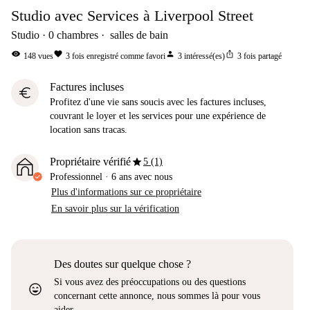
Studio avec Services à Liverpool Street
Studio
0
chambres
salles de bain
visibility
favorite
person
ios_share
148
vues
3
fois enregistré comme favori
3
intéressé(es)
3
fois partagé
Factures incluses
euro
Profitez d'une vie sans soucis avec les factures incluses,
couvrant le loyer et les services pour une expérience de
location sans tracas.
star
Propriétaire vérifié
5 (1)
Professionnel
·
6 ans
avec nous
Plus d'informations sur ce propriétaire
En savoir plus sur la vérification
Des doutes sur quelque chose ?
Si vous avez des préoccupations ou des questions
sentiment_very_satisfied
concernant cette annonce, nous sommes là pour vous
aider.