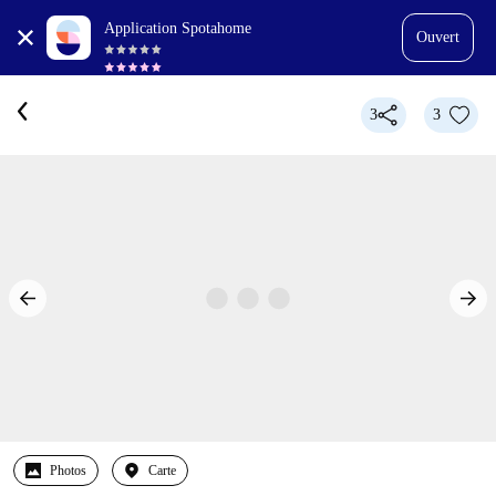
Application Spotahome
Ouvert
3
3
Photos
Carte