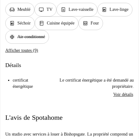
chair
tv
dishwasher_gen
local_laundry_service
Meublé
TV
Lave-vaisselle
Lave-linge
local_laundry_service
kitchen
oven_gen
Séchoir
Cuisine équipée
Four
ac_unit
Air conditionné
Afficher toutes (9)
Détails
certificat
Le certificat énergétique a été demandé au
énergétique
propriétaire.
Voir détails
L'avis de Spotahome
Un studio avec services à louer à Bishopsgate. La propriété comprend un