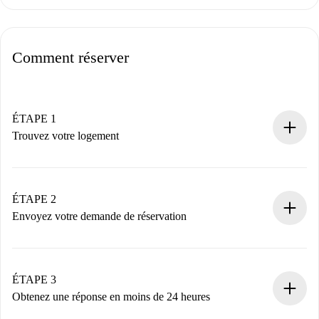
Comment réserver
ÉTAPE 1
Trouvez votre logement
Processus de réservation 100% en ligne.
Logements et Propriétaires vérifiés.
Vous disposez à l’avance de toutes les informations
ÉTAPE 2
nécessaires.
Envoyez votre demande de réservation
Envoyez les informations essentielles sur votre profil et
votre mode de paiement.
Nous ne vous facturerons rien tant que le propriétaire
ÉTAPE 3
n’aura pas accepté.
Obtenez une réponse en moins de 24 heures