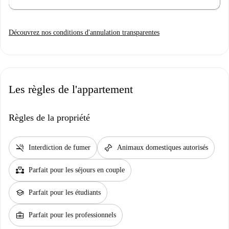
Découvrez nos conditions d'annulation transparentes
Les règles de l'appartement
Règles de la propriété
smoke_free
pet_supplies
Interdiction de fumer
Animaux domestiques autorisés
partner_heart
Parfait pour les séjours en couple
school
Parfait pour les étudiants
business_center
Parfait pour les professionnels