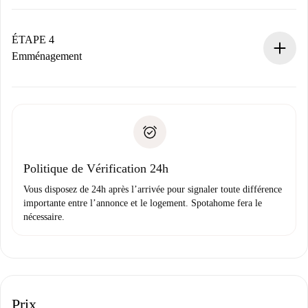
Le propriétaire dispose de 24 heures pour confirmer.
Si accepté, nous vous facturerons et vous mettrons en
contact avec le propriétaire.
ÉTAPE 4
Si refusé : aucun prélèvement et nous vous proposerons
Emménagement
d’autres options.
Accordez avec le propriétaire les détails de votre arrivée,
Documents requis si votre logement est «
Spotahome plus
remise des clés, etc.
».
Spotahome transférera le premier paiement au propriétaire
Pièce d’identité ou Passeport
uniquement si aucun problème n'est signalé.
Justificatif de solvabilité
Domiciliation bancaire
Politique de Vérification 24h
Vous disposez de 24h après l’arrivée pour signaler toute différence
importante entre l’annonce et le logement. Spotahome fera le
nécessaire.
Prix