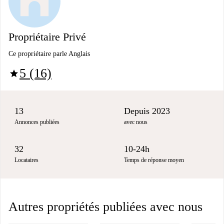
Propriétaire Privé
Ce propriétaire parle Anglais
5 (16)
star
13
Depuis 2023
Annonces publiées
avec nous
32
10-24h
Locataires
Temps de réponse moyen
Autres propriétés publiées avec nous