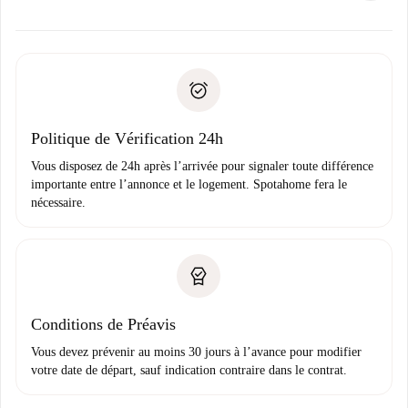
d’autres options.
Accordez avec le propriétaire les détails de votre arrivée,
Documents requis si votre logement est «
Spotahome plus
remise des clés, etc.
».
Spotahome transférera le premier paiement au propriétaire
Pièce d’identité ou Passeport
uniquement si aucun problème n'est signalé.
Justificatif de solvabilité
Domiciliation bancaire
Politique de Vérification 24h
Vous disposez de 24h après l’arrivée pour signaler toute différence
importante entre l’annonce et le logement. Spotahome fera le
nécessaire.
Conditions de Préavis
Vous devez prévenir au moins 30 jours à l’avance pour modifier
votre date de départ, sauf indication contraire dans le contrat.