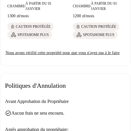
À PARTIR DU 01
À PARTIR DU 01
CHAMBRE
CHAMBRE
■
■
JANVIER
JANVIER
1300 zł
/
mois
1200 zł
/
mois
lock
lock
CAUTION PROTÉGÉE
CAUTION PROTÉGÉE
SPOTAHOME PLUS
SPOTAHOME PLUS
Nous avons vérifié cette propriété pour que vous n'ayez pas à le faire
Politiques d'Annulation
Avant Approbation du Propriétaire
check_circle
Aucun frais ne sera encouru.
Après approbation du propriétaire: