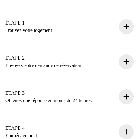
ÉTAPE 1
Trouvez votre logement
Processus de réservation 100% en ligne.
Logements et Propriétaires vérifiés.
Vous disposez à l’avance de toutes les informations
ÉTAPE 2
nécessaires.
Envoyez votre demande de réservation
Envoyez les informations essentielles sur votre profil et
votre mode de paiement.
Nous ne vous facturerons rien tant que le propriétaire
ÉTAPE 3
n’aura pas accepté.
Obtenez une réponse en moins de 24 heures
Le propriétaire dispose de 24 heures pour confirmer.
Si accepté, nous vous facturerons et vous mettrons en
contact avec le propriétaire.
ÉTAPE 4
Si refusé : aucun prélèvement et nous vous proposerons
Emménagement