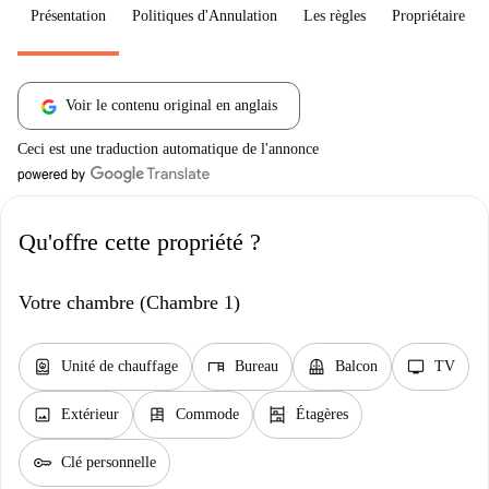
Présentation
Politiques d'Annulation
Les règles
Propriétaire
Voir le contenu original en anglais
Ceci est une traduction automatique de l'annonce
Qu'offre cette propriété ?
Votre chambre (Chambre 1)
water_heater
desk
balcony
tv
Unité de chauffage
Bureau
Balcon
TV
image
dresser
shelves
Extérieur
Commode
Étagères
key
Clé personnelle