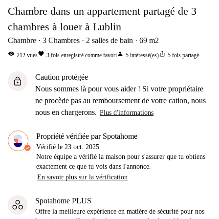
Chambre dans un appartement partagé de 3
chambres à louer à Lublin
Chambre
3
Chambres
2
salles de bain
69
m2
visibility
favorite
person
ios_share
212
vues
3
fois enregistré comme favori
5
intéressé(es)
5
fois partagé
Caution protégée
lock
Nous sommes là pour vous aider ! Si votre propriétaire
ne procède pas au remboursement de votre cation, nous
nous en chargerons.
Plus d'informations
Propriété vérifiée par Spotahome
Vérifié le
23 oct. 2025
Notre équipe a vérifié la maison pour s'assurer que tu obtiens
exactement ce que tu vois dans l'annonce.
En savoir plus sur la vérification
Spotahome PLUS
Offre la meilleure expérience en matière de sécurité pour nos