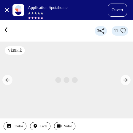
Application Spotahome
Ouvert
3
11
VÉRIFIÉ
Photos
Carte
Vidéo