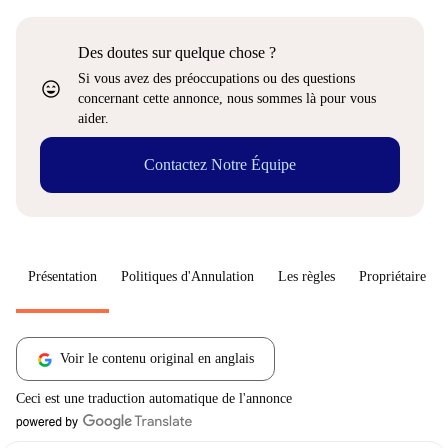
Des doutes sur quelque chose ?
Si vous avez des préoccupations ou des questions
sentiment_very_satisfied
concernant cette annonce, nous sommes là pour vous
aider.
Contactez Notre Équipe
Présentation
Politiques d'Annulation
Les règles
Propriétaire
Voir le contenu original en anglais
Ceci est une traduction automatique de l'annonce