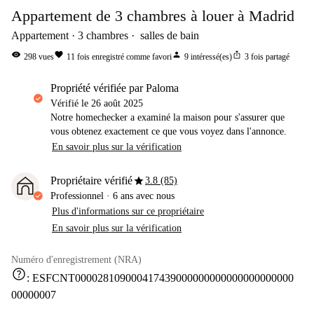
Appartement de 3 chambres à louer à Madrid
Appartement
3
chambres
salles de bain
visibility
favorite
person
ios_share
298
vues
11
fois enregistré comme favori
9
intéressé(es)
3
fois partagé
propriété vérifiée par Paloma
Vérifié le
26 août 2025
Notre homechecker a examiné la maison pour s'assurer que
vous obtenez exactement ce que vous voyez dans l'annonce.
En savoir plus sur la vérification
star
Propriétaire vérifié
3.8 (85)
Professionnel
·
6 ans
avec nous
Plus d'informations sur ce propriétaire
En savoir plus sur la vérification
Numéro d'enregistrement (NRA)
help
:
ESFCNT000028109000417439000000000000000000000
00000007