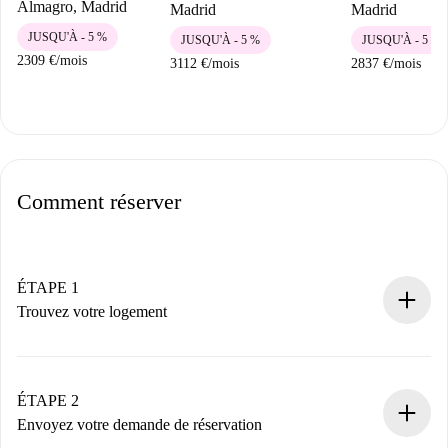
Almagro, Madrid
Madrid
Madrid
JUSQU'À - 5 %
JUSQU'À - 5 %
JUSQU'À - 5 %
2309 €
/
mois
3112 €
/
mois
2837 €
/
mois
Comment réserver
ÉTAPE 1
Trouvez votre logement
Processus de réservation 100% en ligne.
Logements et Propriétaires vérifiés.
Vous disposez à l’avance de toutes les informations
ÉTAPE 2
nécessaires.
Envoyez votre demande de réservation