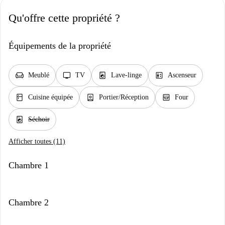
Qu'offre cette propriété ?
Équipements de la propriété
chair
tv
local_laundry_service
elevator
Meublé
TV
Lave-linge
Ascenseur
kitchen
person_book
oven_gen
Cuisine équipée
Portier/Réception
Four
local_laundry_service
Séchoir
Afficher toutes (11)
Chambre 1
Chambre 2