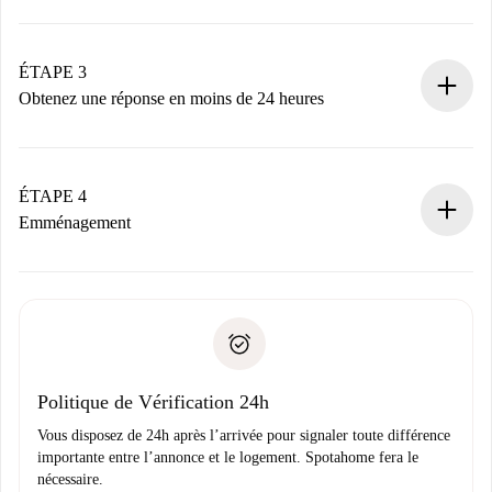
Envoyez les informations essentielles sur votre profil et
votre mode de paiement.
Nous ne vous facturerons rien tant que le propriétaire
ÉTAPE 3
n’aura pas accepté.
Obtenez une réponse en moins de 24 heures
Le propriétaire dispose de 24 heures pour confirmer.
Si accepté, nous vous facturerons et vous mettrons en
contact avec le propriétaire.
ÉTAPE 4
Si refusé : aucun prélèvement et nous vous proposerons
Emménagement
d’autres options.
Accordez avec le propriétaire les détails de votre arrivée,
Documents requis si votre logement est «
Spotahome plus
remise des clés, etc.
».
Spotahome transférera le premier paiement au propriétaire
Pièce d’identité ou Passeport
uniquement si aucun problème n'est signalé.
Justificatif de solvabilité
Domiciliation bancaire
Politique de Vérification 24h
Vous disposez de 24h après l’arrivée pour signaler toute différence
importante entre l’annonce et le logement. Spotahome fera le
nécessaire.