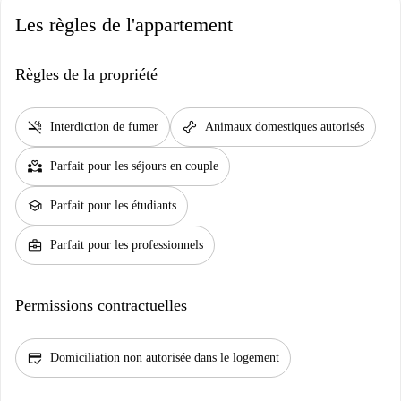
Les règles de l'appartement
Règles de la propriété
smoke_free
pet_supplies
Interdiction de fumer
Animaux domestiques autorisés
partner_heart
Parfait pour les séjours en couple
school
Parfait pour les étudiants
business_center
Parfait pour les professionnels
Permissions contractuelles
credit_score
Domiciliation non autorisée dans le logement