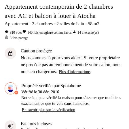
Appartement contemporain de 2 chambres
avec AC et balcon à louer à Atocha
Appartement
2
chambres
2
salles de bain
58
m2
visibility
favorite
person
810
vues
146
fois enregistré comme favori
14
intéressé(es)
ios_share
3
fois partagé
Caution protégée
lock
Nous sommes là pour vous aider ! Si votre propriétaire
ne procède pas au remboursement de votre cation, nous
nous en chargerons.
Plus d'informations
Propriété vérifiée par Spotahome
Vérifié le
30 déc. 2016
Notre équipe a vérifié la maison pour s'assurer que tu obtiens
exactement ce que tu vois dans l'annonce.
En savoir plus sur la vérification
Factures incluses
euro