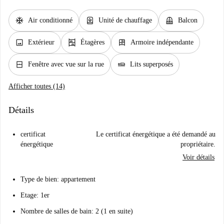
ac_unit
water_heater
balcony
Air conditionné
Unité de chauffage
Balcon
image
shelves
dresser
Extérieur
Étagères
Armoire indépendante
window_closed
airline_seat_flat
Fenêtre avec vue sur la rue
Lits superposés
Afficher toutes (14)
Détails
certificat
Le certificat énergétique a été demandé au
énergétique
propriétaire.
Voir détails
Type de bien: appartement
Etage: 1er
Nombre de salles de bain: 2 (1 en suite)