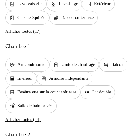
dishwasher_gen
local_laundry_service
image
Lave-vaisselle
Lave-linge
Extérieur
kitchen
balcony
Cuisine équipée
Balcon ou terrasse
Afficher toutes (17)
Chambre 1
ac_unit
water_heater
balcony
Air conditionné
Unité de chauffage
Balcon
window_open
dresser
Intérieur
Armoire indépendante
window_closed
airline_seat_flat
Fenêtre vue sur la cour intérieure
Lit double
soap
Salle de bain privée
Afficher toutes (14)
Chambre 2