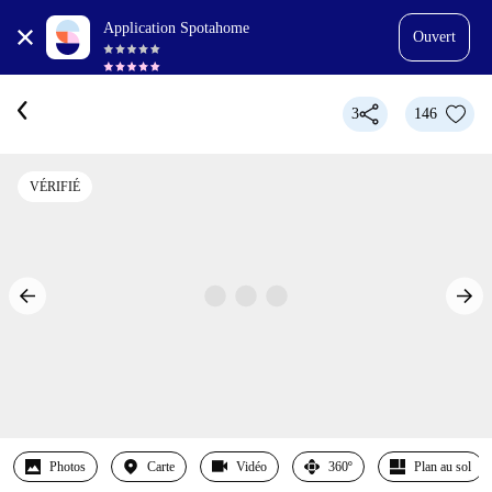
Application Spotahome
Ouvert
3
146
VÉRIFIÉ
Photos
Carte
Vidéo
360º
Plan au sol