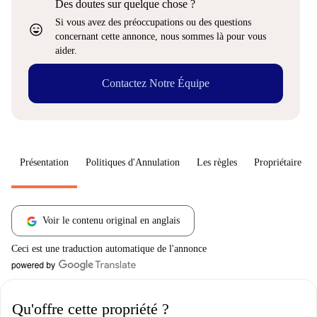
Des doutes sur quelque chose ?
Si vous avez des préoccupations ou des questions
sentiment_very_satisfied
concernant cette annonce, nous sommes là pour vous
aider.
Contactez Notre Équipe
Présentation
Politiques d'Annulation
Les règles
Propriétaire
Voir le contenu original en anglais
Ceci est une traduction automatique de l'annonce
Qu'offre cette propriété ?