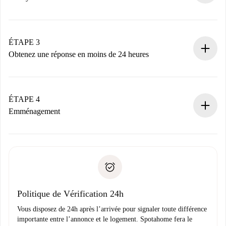
Envoyez les informations essentielles sur votre profil et
votre mode de paiement.
Nous ne vous facturerons rien tant que le propriétaire
ÉTAPE 3
n’aura pas accepté.
Obtenez une réponse en moins de 24 heures
Le propriétaire dispose de 24 heures pour confirmer.
Si accepté, nous vous facturerons et vous mettrons en
contact avec le propriétaire.
ÉTAPE 4
Si refusé : aucun prélèvement et nous vous proposerons
Emménagement
d’autres options.
Accordez avec le propriétaire les détails de votre arrivée,
Documents requis si votre logement est «
Spotahome plus
remise des clés, etc.
».
Spotahome transférera le premier paiement au propriétaire
Pièce d’identité ou Passeport
uniquement si aucun problème n'est signalé.
Justificatif de solvabilité
Domiciliation bancaire
Politique de Vérification 24h
Vous disposez de 24h après l’arrivée pour signaler toute différence
importante entre l’annonce et le logement. Spotahome fera le