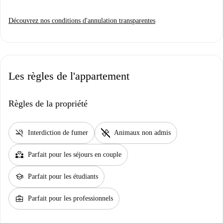
Découvrez nos conditions d'annulation transparentes
Les règles de l'appartement
Règles de la propriété
smoke_free
pet_supplies
Interdiction de fumer
Animaux non admis
partner_heart
Parfait pour les séjours en couple
school
Parfait pour les étudiants
business_center
Parfait pour les professionnels