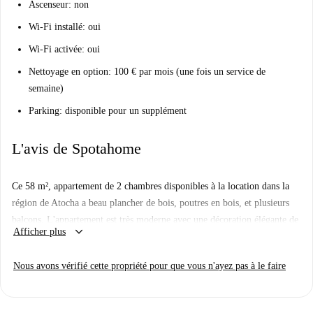
Ascenseur: non
Wi-Fi installé: oui
Wi-Fi activée: oui
Nettoyage en option: 100 € par mois (une fois un service de
semaine)
Parking: disponible pour un supplément
L'avis de Spotahome
Ce 58 m², appartement de 2 chambres disponibles à la location dans la
région de Atocha a beau plancher de bois, poutres en bois, et plusieurs
balcons. L'appartement est très moderne avec une décoration élégante de
keyboard_arrow_down
Afficher plus
l'œuvre d'art aux luminaires. Il y a 1 chambre avec salle de bains et une
autre salle de bain complète. Le salon et la cuisine ont un-schéma ouvert
Nous avons vérifié cette propriété pour que vous n'ayez pas à le faire
avec une élégante table ronde.
L'appartement est très bien situé dans le quartier d'Atocha, à quelques
minutes d'une station de métro et avec une épicerie à quelques pas. Vous