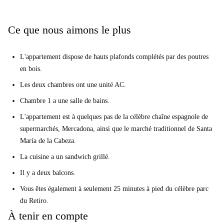
avez la gare d'Atocha un court trajet en bus ou à pied, pratique pour se
déplacer Madrid ou voyager à travers l'Espagne.
Ce que nous aimons le plus
L'appartement dispose de hauts plafonds complétés par des poutres
en bois.
Les deux chambres ont une unité AC.
Chambre 1 a une salle de bains.
L'appartement est à quelques pas de la célèbre chaîne espagnole de
supermarchés, Mercadona, ainsi que le marché traditionnel de Santa
María de la Cabeza.
La cuisine a un sandwich grillé.
Il y a deux balcons.
Vous êtes également à seulement 25 minutes à pied du célèbre parc
du Retiro.
À tenir en compte