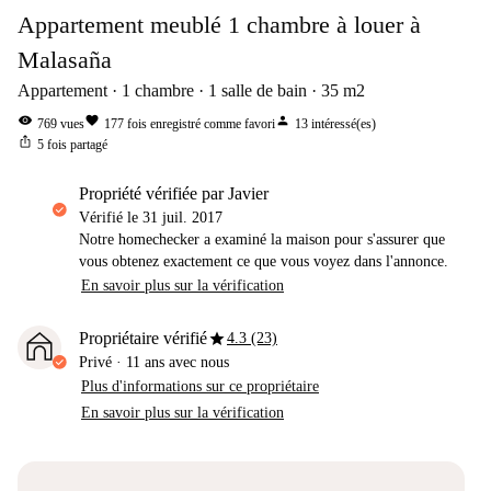
Appartement meublé 1 chambre à louer à
Malasaña
Appartement
1
chambre
1
salle de bain
35
m2
visibility
favorite
person
769
vues
177
fois enregistré comme favori
13
intéressé(es)
ios_share
5
fois partagé
propriété vérifiée par Javier
Vérifié le
31 juil. 2017
Notre homechecker a examiné la maison pour s'assurer que
vous obtenez exactement ce que vous voyez dans l'annonce.
En savoir plus sur la vérification
star
Propriétaire vérifié
4.3 (23)
Privé
·
11 ans
avec nous
Plus d'informations sur ce propriétaire
En savoir plus sur la vérification