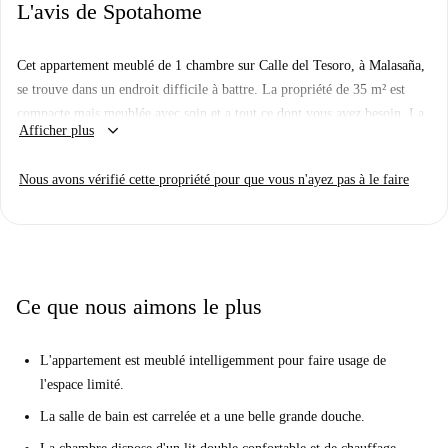
L'avis de Spotahome
Cet appartement meublé de 1 chambre sur Calle del Tesoro, à Malasaña,
se trouve dans un endroit difficile à battre. La propriété de 35 m² est
compacte mais meublée avec soin et a tout ce dont vous avez besoin. La
keyboard_arrow_down
Afficher plus
cuisine est équipée d'un micro-ondes pour cuisiner, ainsi que des
assiettes, des tasses et des ustensiles. La salle à manger dispose d'un
Nous avons vérifié cette propriété pour que vous n'ayez pas à le faire
canapé et d'une table à manger pliable pour profiter de vos repas.
L'appartement est situé à Malasaña, l'un des endroits les plus branchés de
la ville. Malasaña est connue pour sa vie nocturne animée et ses
excellents bars et restaurants. Se déplacer est une brise avec plusieurs
stations de métro à distance de marche.
Ce que nous aimons le plus
L'appartement est meublé intelligemment pour faire usage de
l'espace limité.
La salle de bain est carrelée et a une belle grande douche.