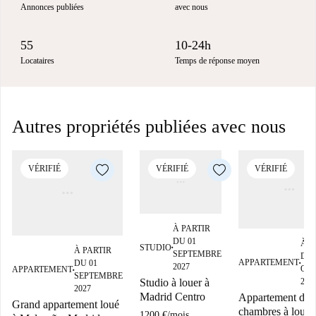
Annonces publiées
avec nous
55
10-24h
Locataires
Temps de réponse moyen
Autres propriétés publiées avec nous
VÉRIFIÉ
VÉRIFIÉ
VÉRIFIÉ
À PARTIR
DU 01
À P
STUDIO
■
À PARTIR
SEPTEMBRE
DU 
APPARTEMENT
DU 01
■
2027
OC
APPARTEMENT
■
SEPTEMBRE
Studio à louer à
202
2027
Madrid Centro
Appartement de 
Grand appartement loué
chambres à louer
1200 €
/
mois