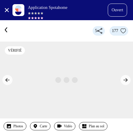
Application Spotahome
Ouvert
5
177
VÉRIFIÉ
Photos
Carte
Vidéo
Plan au sol