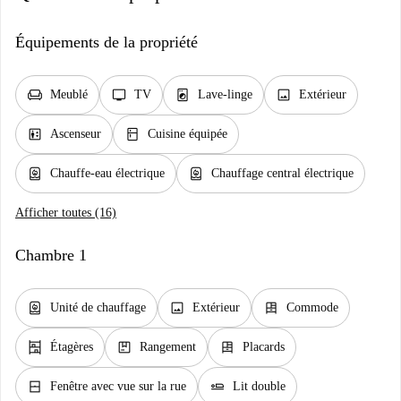
Équipements de la propriété
chair
tv
local_laundry_service
image
Meublé
TV
Lave-linge
Extérieur
elevator
kitchen
Ascenseur
Cuisine équipée
water_heater
water_heater
Chauffe-eau électrique
Chauffage central électrique
Afficher toutes (16)
Chambre 1
water_heater
image
dresser
Unité de chauffage
Extérieur
Commode
shelves
package
dresser
Étagères
Rangement
Placards
window_closed
airline_seat_flat
Fenêtre avec vue sur la rue
Lit double