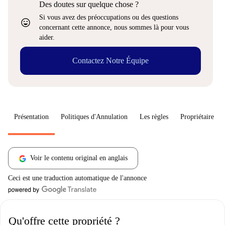
Des doutes sur quelque chose ?
Si vous avez des préoccupations ou des questions
sentiment_very_satisfied
concernant cette annonce, nous sommes là pour vous
aider.
Contactez Notre Équipe
Présentation
Politiques d'Annulation
Les règles
Propriétaire
Voir le contenu original en anglais
Ceci est une traduction automatique de l'annonce
Qu'offre cette propriété ?