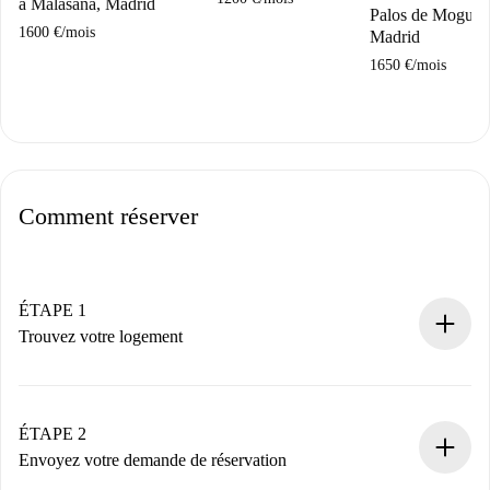
à Malasaña, Madrid
Palos de Moguer,
1600 €
/
mois
Madrid
1650 €
/
mois
Comment réserver
ÉTAPE 1
Trouvez votre logement
Processus de réservation 100% en ligne.
Logements et Propriétaires vérifiés.
Vous disposez à l’avance de toutes les informations
ÉTAPE 2
nécessaires.
Envoyez votre demande de réservation