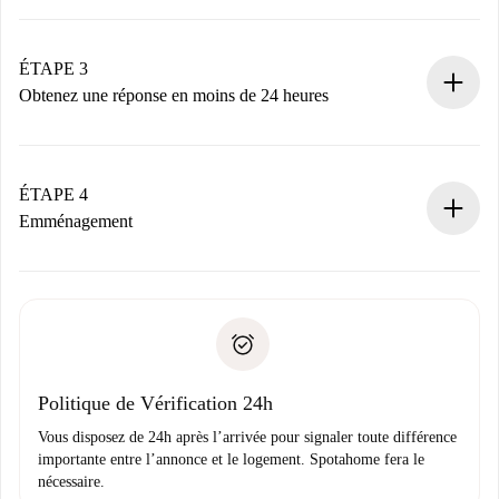
Envoyez les informations essentielles sur votre profil et
votre mode de paiement.
Nous ne vous facturerons rien tant que le propriétaire
ÉTAPE 3
n’aura pas accepté.
Obtenez une réponse en moins de 24 heures
Le propriétaire dispose de 24 heures pour confirmer.
Si accepté, nous vous facturerons et vous mettrons en
contact avec le propriétaire.
ÉTAPE 4
Si refusé : aucun prélèvement et nous vous proposerons
Emménagement
d’autres options.
Accordez avec le propriétaire les détails de votre arrivée,
Documents requis si votre logement est «
Spotahome plus
remise des clés, etc.
».
Spotahome transférera le premier paiement au propriétaire
Pièce d’identité ou Passeport
uniquement si aucun problème n'est signalé.
Justificatif de solvabilité
Domiciliation bancaire
Politique de Vérification 24h
Vous disposez de 24h après l’arrivée pour signaler toute différence
importante entre l’annonce et le logement. Spotahome fera le
nécessaire.