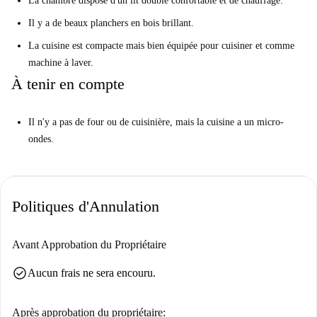
La chambre dispose d'un lit double confortable et de chauffage.
Il y a de beaux planchers en bois brillant.
La cuisine est compacte mais bien équipée pour cuisiner et comme
machine à laver.
À tenir en compte
Il n'y a pas de four ou de cuisinière, mais la cuisine a un micro-
ondes.
Politiques d'Annulation
Avant Approbation du Propriétaire
check_circle
Aucun frais ne sera encouru.
Après approbation du propriétaire: