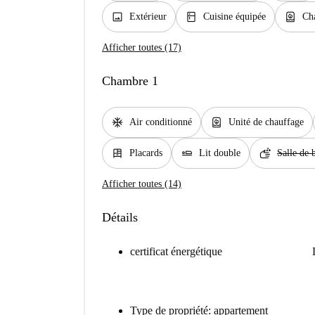
image
kitchen
water_heater
Extérieur
Cuisine équipée
Cha
Afficher toutes (17)
Chambre 1
ac_unit
water_heater
Air conditionné
Unité de chauffage
dresser
airline_seat_flat
soap
Placards
Lit double
Salle de 
Afficher toutes (14)
Détails
certificat énergétique
Type de propriété: appartement