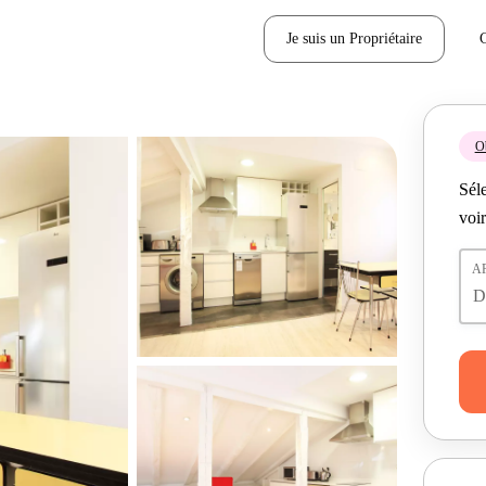
Je suis un Propriétaire
Ob
Séle
voir
A