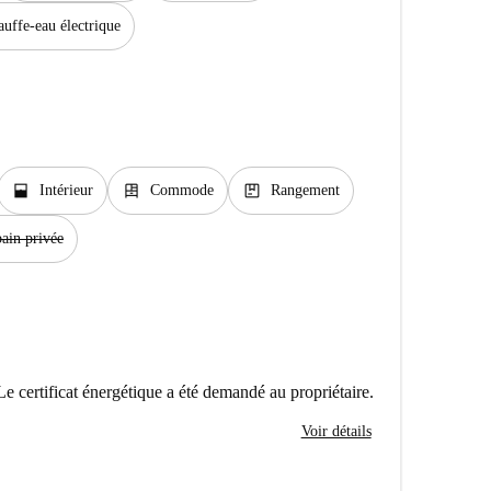
uffe-eau électrique
window_open
dresser
package
Intérieur
Commode
Rangement
bain privée
Le certificat énergétique a été demandé au propriétaire.
Voir détails