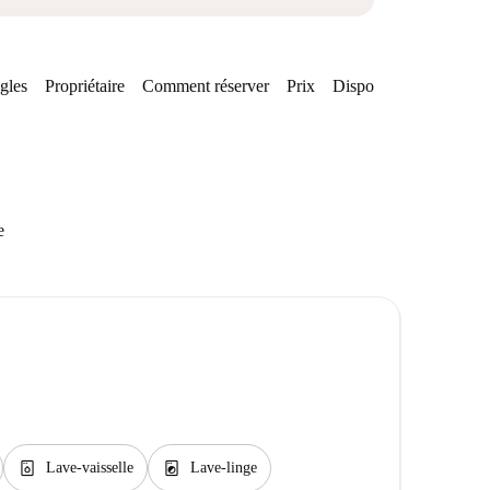
gles
Propriétaire
Comment réserver
Prix
Disponibilités
Quarti
e
dishwasher_gen
local_laundry_service
Lave-vaisselle
Lave-linge