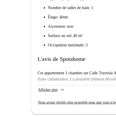
Nombre de salles de bain: 1
Étage: 4ème
Ascenseur: non
Surface au sol: 40 m²
Occupation maximale: 2
L'avis de Spotahome
Cet appartement 1 chambre sur Calle Travesía Al
d'une climatisation. La propriété joliment décor
de bains moderne et d'une vaste cuisine ouverte 
keyboard_arrow_down
Afficher plus
L'appartement bénéficie d'un emplacement fantast
Royal et de la Gran Via. Le marché de Mercado d
Nous avons vérifié cette propriété pour que vous n'aye
marché El Rastro se déroule tous les dimanches 