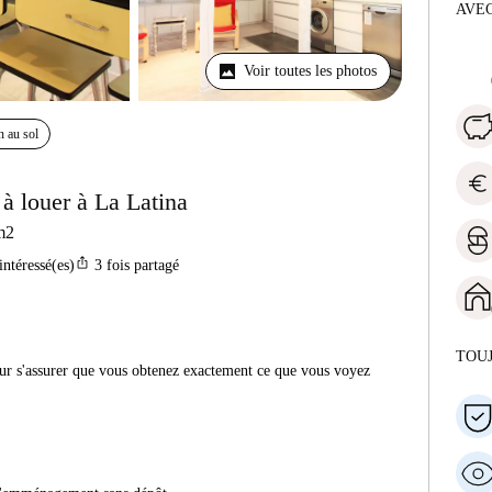
AVEC
Voir toutes les photos
n au sol
euro
 louer à La Latina
m2
ios_share
intéressé(es)
3
fois partagé
TOU
r s'assurer que vous obtenez exactement ce que vous voyez