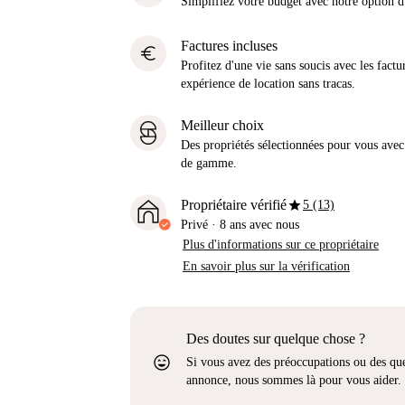
Simplifiez votre budget avec notre option
Factures incluses
euro
Profitez d'une vie sans soucis avec les factu
expérience de location sans tracas.
Meilleur choix
Des propriétés sélectionnées pour vous avec 
de gamme.
star
Propriétaire vérifié
5 (13)
Privé
·
8 ans
avec nous
Plus d'informations sur ce propriétaire
En savoir plus sur la vérification
Des doutes sur quelque chose ?
sentiment_very_satisfied
Si vous avez des préoccupations ou des que
annonce, nous sommes là pour vous aider.