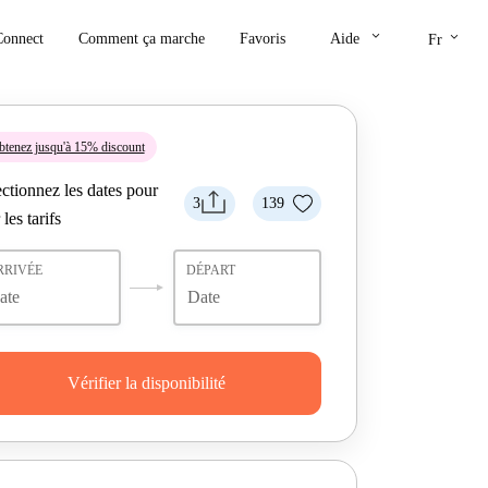
keyboard_arrow_down
keyboard_arrow_down
Connect
Comment ça marche
Favoris
Aide
Fr
tenez jusqu'à 15% discount
ctionnez les dates pour
3
139
 les tarifs
RRIVÉE
DÉPART
Vérifier la disponibilité