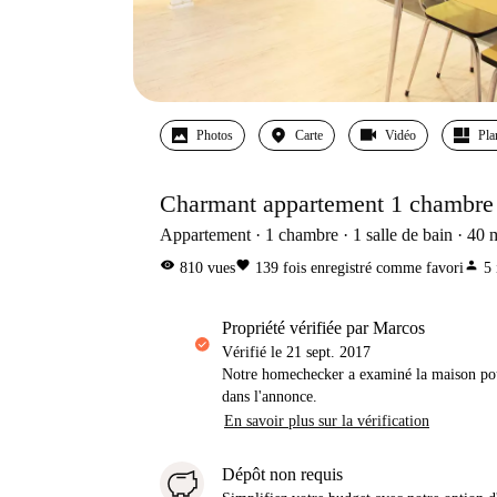
Photos
Carte
Vidéo
Pla
Charmant appartement 1 chambre à
Appartement
1
chambre
1
salle de bain
40
visibility
favorite
person
810
vues
139
fois enregistré comme favori
5
propriété vérifiée par Marcos
Vérifié le
21 sept. 2017
Notre homechecker a examiné la maison pou
dans l'annonce.
En savoir plus sur la vérification
Dépôt non requis