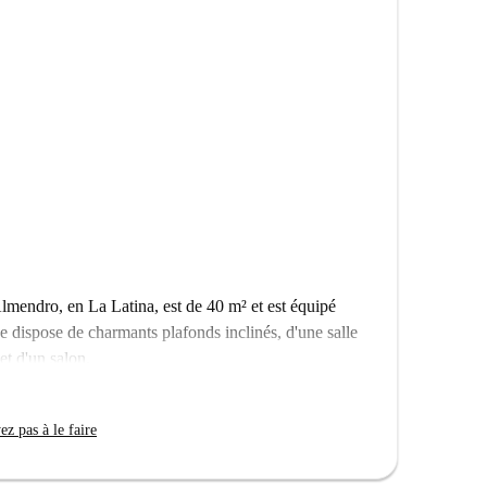
mendro, en La Latina, est de 40 m² et est équipé
ée dispose de charmants plafonds inclinés, d'une salle
et d'un salon.
ique, à proximité de la Puerta del Sol, du Palais
e la Cebada se trouve juste au coin de la rue et le
z pas à le faire
dans la région.