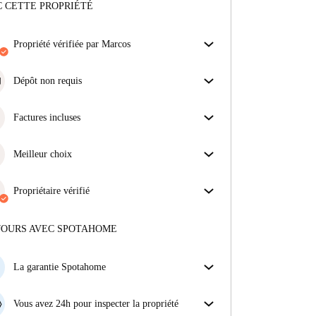
 CETTE PROPRIÉTÉ
propriété vérifiée par Marcos
Notre homechecker a examiné la maison pour
s'assurer que vous obtenez exactement ce que vous
Dépôt non requis
voyez dans l'annonce.
Simplifiez votre budget avec notre option
En savoir plus sur la vérification
d'emménagement sans dépôt.
Factures incluses
Profitez d'une vie sans soucis avec les factures
incluses, couvrant le loyer et les services pour une
Meilleur choix
expérience de location sans tracas.
Des propriétés sélectionnées pour vous avec des prix
fantastiques, des disponibilités et une qualité haut de
Propriétaire vérifié
gamme.
Privé
·
8 ans
avec nous
Plus d'informations sur ce propriétaire
JOURS AVEC SPOTAHOME
En savoir plus sur la vérification
La garantie Spotahome
Si le propriétaire annule votre réservation sans
préavis, nous allons soit (A) vous payer une chambre
Vous avez 24h pour inspecter la propriété