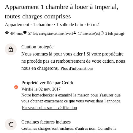
Appartement 1 chambre à louer à Imperial,
toutes charges comprises
Appartement
1
chambre
1
salle de bain
66
m2
visibility
favorite
person
ios_share
494
vues
57
fois enregistré comme favori
17
intéressé(es)
2
fois partagé
Caution protégée
lock
Nous sommes là pour vous aider ! Si votre propriétaire
ne procède pas au remboursement de votre cation, nous
nous en chargerons.
Plus d'informations
propriété vérifiée par Cedric
Vérifié le
02 nov. 2017
Notre homechecker a examiné la maison pour s'assurer que
vous obtenez exactement ce que vous voyez dans l'annonce.
En savoir plus sur la vérification
Certaines factures incluses
euro
Certaines charges sont incluses, d'autres non. Consulte la