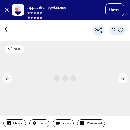
Application Spotahome
Ouvert
2
57
VÉRIFIÉ
Photos
Carte
Vidéo
Plan au sol