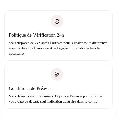
Accordez avec le propriétaire les détails de votre arrivée,
Documents requis si votre logement est «
Spotahome plus
remise des clés, etc.
».
Spotahome transférera le premier paiement au propriétaire
Pièce d’identité ou Passeport
uniquement si aucun problème n'est signalé.
Justificatif de solvabilité
Domiciliation bancaire
Politique de Vérification 24h
Vous disposez de 24h après l’arrivée pour signaler toute différence
importante entre l’annonce et le logement. Spotahome fera le
nécessaire.
Conditions de Préavis
Vous devez prévenir au moins 30 jours à l’avance pour modifier
votre date de départ, sauf indication contraire dans le contrat.