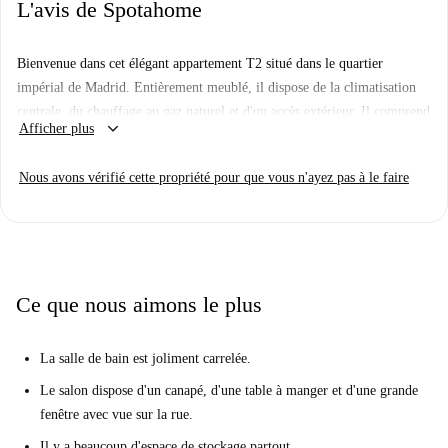
L'avis de Spotahome
Bienvenue dans cet élégant appartement T2 situé dans le quartier
impérial de Madrid. Entièrement meublé, il dispose de la climatisation
centrale, du chauffage au gaz naturel et d'un accès extérieur. Il comprend
keyboard_arrow_down
Afficher plus
également un lave-linge, un four et un parking. Les animaux de
compagnie sont admis et il est permis de fumer. La qualité du logement
Nous avons vérifié cette propriété pour que vous n'ayez pas à le faire
a été vérifiée par Spotahome.
Situé dans le quartier animé de l'Imperial, cet appartement est proche de
nombreux sites touristiques. Parmi les attractions à proximité figurent la
Puerta de Toledo, le restaurant Los Andenes Puerta de Toledo, le marché
Dia et le Carrefour Market. Le fast-food Cilok Idun est également à
Ce que nous aimons le plus
proximité. Ces emplacements, propices à la pratique et riches en
expériences culturelles, font de cet appartement un choix idéal pour
La salle de bain est joliment carrelée.
votre séjour à Madrid.
Le salon dispose d'un canapé, d'une table à manger et d'une grande
fenêtre avec vue sur la rue.
Il y a beaucoup d'espace de stockage partout.