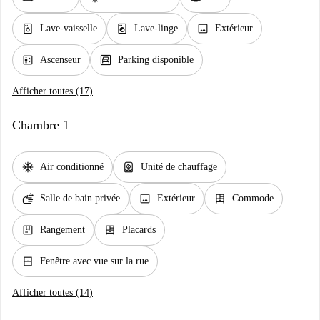
dishwasher_gen
local_laundry_service
image
Lave-vaisselle
Lave-linge
Extérieur
elevator
garage
Ascenseur
Parking disponible
Afficher toutes (17)
Chambre 1
ac_unit
water_heater
Air conditionné
Unité de chauffage
soap
image
dresser
Salle de bain privée
Extérieur
Commode
package
dresser
Rangement
Placards
window_closed
Fenêtre avec vue sur la rue
Afficher toutes (14)