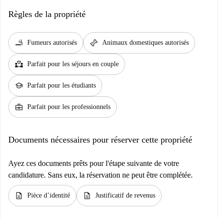
Règles de la propriété
smoking_rooms
pet_supplies
Fumeurs autorisés
Animaux domestiques autorisés
partner_heart
Parfait pour les séjours en couple
school
Parfait pour les étudiants
business_center
Parfait pour les professionnels
Documents nécessaires pour réserver cette propriété
Ayez ces documents prêts pour l'étape suivante de votre
candidature. Sans eux, la réservation ne peut être complétée.
description
description
Pièce d’identité
Justificatif de revenus