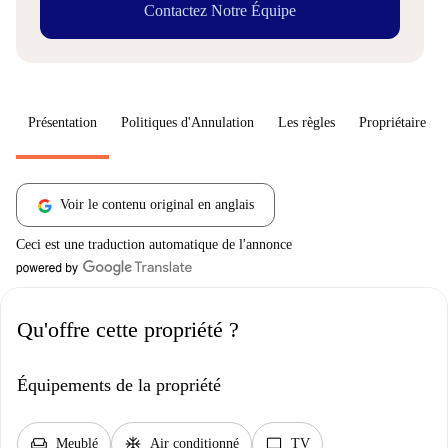
Contactez Notre Équipe
Présentation
Politiques d'Annulation
Les règles
Propriétaire
Voir le contenu original en anglais
Ceci est une traduction automatique de l'annonce
Qu'offre cette propriété ?
Équipements de la propriété
chair
ac_unit
tv
Meublé
Air conditionné
TV