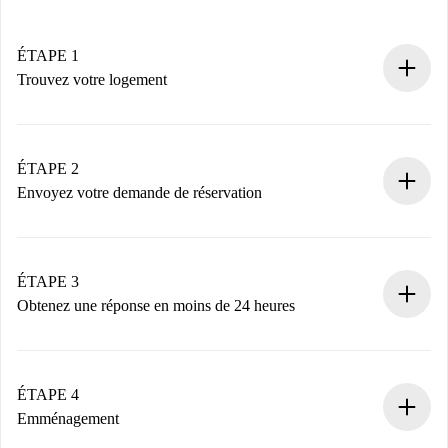
ÉTAPE 1
Trouvez votre logement
Processus de réservation 100% en ligne.
Logements et Propriétaires vérifiés.
Vous disposez à l’avance de toutes les informations
ÉTAPE 2
nécessaires.
Envoyez votre demande de réservation
Envoyez les informations essentielles sur votre profil et
votre mode de paiement.
Nous ne vous facturerons rien tant que le propriétaire
ÉTAPE 3
n’aura pas accepté.
Obtenez une réponse en moins de 24 heures
Le propriétaire dispose de 24 heures pour confirmer.
Si accepté, nous vous facturerons et vous mettrons en
contact avec le propriétaire.
ÉTAPE 4
Si refusé : aucun prélèvement et nous vous proposerons
Emménagement
d’autres options.