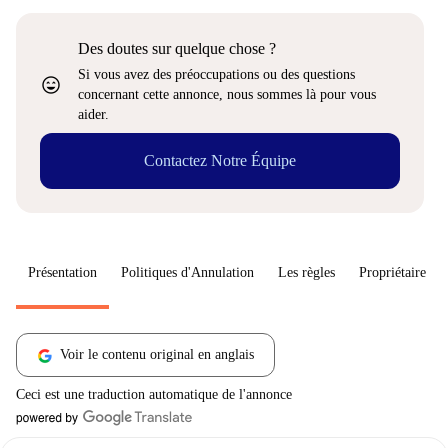
Des doutes sur quelque chose ?
Si vous avez des préoccupations ou des questions
sentiment_very_satisfied
concernant cette annonce, nous sommes là pour vous
aider.
Contactez Notre Équipe
Présentation
Politiques d'Annulation
Les règles
Propriétaire
Voir le contenu original en anglais
Ceci est une traduction automatique de l'annonce