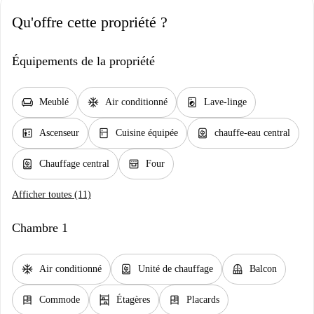
Qu'offre cette propriété ?
Équipements de la propriété
chair
ac_unit
local_laundry_service
Meublé
Air conditionné
Lave-linge
elevator
kitchen
water_heater
Ascenseur
Cuisine équipée
chauffe-eau central
water_heater
oven_gen
Chauffage central
Four
Afficher toutes (11)
Chambre 1
ac_unit
water_heater
balcony
Air conditionné
Unité de chauffage
Balcon
dresser
shelves
dresser
Commode
Étagères
Placards