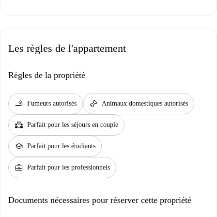
Les règles de l'appartement
Règles de la propriété
smoking_rooms
pet_supplies
Fumeurs autorisés
Animaux domestiques autorisés
partner_heart
Parfait pour les séjours en couple
school
Parfait pour les étudiants
business_center
Parfait pour les professionnels
Documents nécessaires pour réserver cette propriété