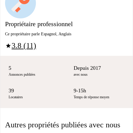
Propriétaire professionnel
Ce propriétaire parle Espagnol, Anglais
3.8 (11)
star
5
Depuis 2017
Annonces publiées
avec nous
39
9-15h
Locataires
Temps de réponse moyen
Autres propriétés publiées avec nous