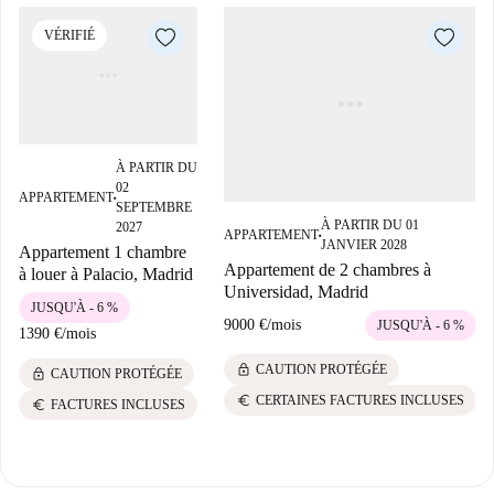
VÉRIFIÉ
À PARTIR DU
02
APPARTEMENT
■
SEPTEMBRE
À PARTIR DU 01
2027
APPARTEMENT
■
JANVIER 2028
Appartement 1 chambre
Appartement de 2 chambres à
à louer à Palacio, Madrid
Universidad, Madrid
JUSQU'À - 6 %
9000 €
/
mois
JUSQU'À - 6 %
1390 €
/
mois
lock
CAUTION PROTÉGÉE
lock
CAUTION PROTÉGÉE
euro
CERTAINES FACTURES INCLUSES
euro
FACTURES INCLUSES