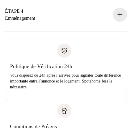
Si accepté, nous vous facturerons et vous mettrons en
contact avec le propriétaire.
ÉTAPE 4
Si refusé : aucun prélèvement et nous vous proposerons
Emménagement
d’autres options.
Accordez avec le propriétaire les détails de votre arrivée,
Documents requis si votre logement est «
Spotahome plus
remise des clés, etc.
».
Spotahome transférera le premier paiement au propriétaire
Pièce d’identité ou Passeport
uniquement si aucun problème n'est signalé.
Justificatif de solvabilité
Domiciliation bancaire
Politique de Vérification 24h
Vous disposez de 24h après l’arrivée pour signaler toute différence
importante entre l’annonce et le logement. Spotahome fera le
nécessaire.
Conditions de Préavis