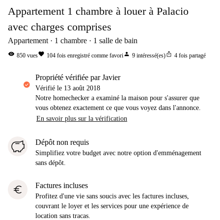
Appartement 1 chambre à louer à Palacio
avec charges comprises
Appartement
1
chambre
1
salle de bain
visibility
favorite
person
ios_share
850
vues
104
fois enregistré comme favori
9
intéressé(es)
4
fois partagé
propriété vérifiée par Javier
Vérifié le
13 août 2018
Notre homechecker a examiné la maison pour s'assurer que
vous obtenez exactement ce que vous voyez dans l'annonce.
En savoir plus sur la vérification
Dépôt non requis
Simplifiez votre budget avec notre option d'emménagement
sans dépôt.
Factures incluses
euro
Profitez d'une vie sans soucis avec les factures incluses,
couvrant le loyer et les services pour une expérience de
location sans tracas.