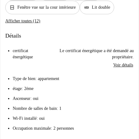
window_closed
airline_seat_flat
Fenêtre vue sur la cour intérieure
Lit double
Afficher toutes (12)
Détails
certificat
Le certificat énergétique a été demandé au
énergétique
propriétaire.
Voir détails
Type de bien: appartement
étage: 2ème
Ascenseur: oui
Nombre de salles de bain: 1
Wi-Fi installé: oui
Occupation maximale: 2 personnes