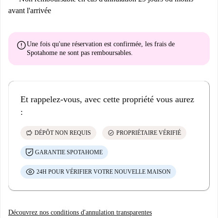
avant l'arrivée
error
Une fois qu'une réservation est confirmée, les frais de
Spotahome
ne sont pas remboursables
.
Et rappelez-vous, avec cette propriété vous aurez
:
savings
check_circle
DÉPÔT NON REQUIS
PROPRIÉTAIRE VÉRIFIÉ
GARANTIE SPOTAHOME
24H POUR VÉRIFIER VOTRE NOUVELLE MAISON
Découvrez nos conditions d'annulation transparentes