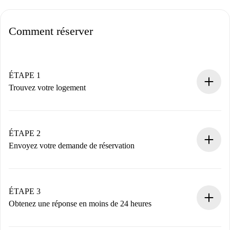
Comment réserver
ÉTAPE 1
Trouvez votre logement
Processus de réservation 100% en ligne.
Logements et Propriétaires vérifiés.
Vous disposez à l’avance de toutes les informations
ÉTAPE 2
nécessaires.
Envoyez votre demande de réservation
Envoyez les informations essentielles sur votre profil et
votre mode de paiement.
Nous ne vous facturerons rien tant que le propriétaire
ÉTAPE 3
n’aura pas accepté.
Obtenez une réponse en moins de 24 heures
Le propriétaire dispose de 24 heures pour confirmer.