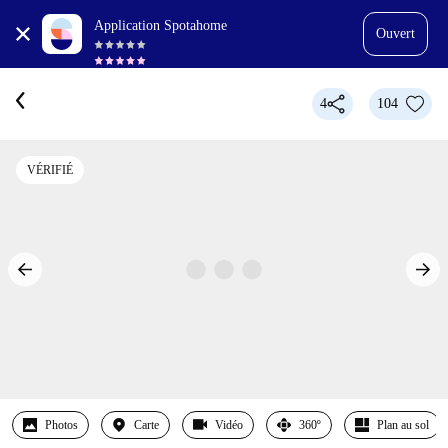
Application Spotahome
Ouvert
4
104
VÉRIFIÉ
Photos
Carte
Vidéo
360º
Plan au sol