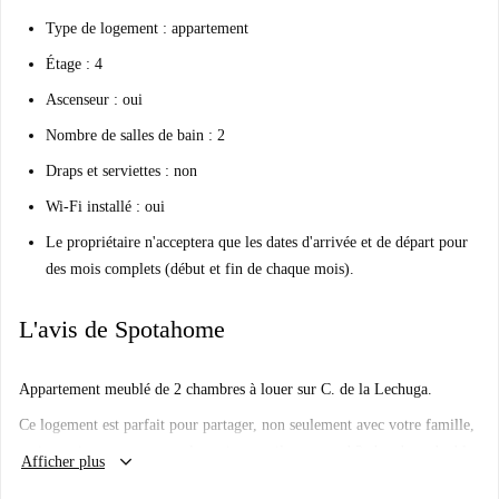
Type de logement : appartement
Étage : 4
Ascenseur : oui
Nombre de salles de bain : 2
Draps et serviettes : non
Wi-Fi installé : oui
Le propriétaire n'acceptera que les dates d'arrivée et de départ pour
des mois complets (début et fin de chaque mois).
L'avis de Spotahome
Appartement meublé de 2 chambres à louer sur C. de la Lechuga.
Ce logement est parfait pour partager, non seulement avec votre famille,
mais aussi avec un autre colocataire, car il comprend 2 chambres doubles
keyboard_arrow_down
Afficher plus
et 2 salles de bain complètes. De plus, chaque chambre comprend de