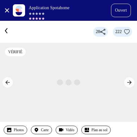
Application Spotahome
Ouvert
28
222
VÉRIFIÉ
Photos
Carte
Vidéo
Plan au sol