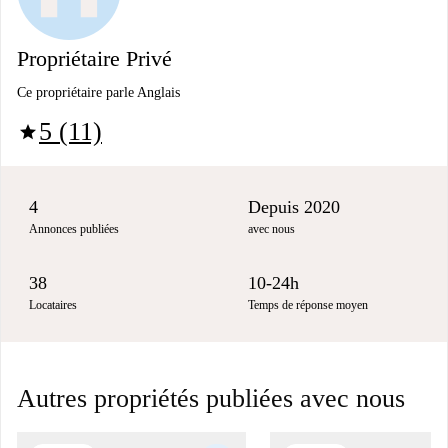
Propriétaire Privé
Ce propriétaire parle Anglais
5 (11)
star
4
Depuis 2020
Annonces publiées
avec nous
38
10-24h
Locataires
Temps de réponse moyen
Autres propriétés publiées avec nous