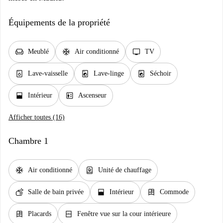
Équipements de la propriété
chair
ac_unit
tv
Meublé
Air conditionné
TV
dishwasher_gen
local_laundry_service
local_laundry_service
Lave-vaisselle
Lave-linge
Séchoir
window_open
elevator
Intérieur
Ascenseur
Afficher toutes (16)
Chambre 1
ac_unit
water_heater
Air conditionné
Unité de chauffage
soap
window_open
dresser
Salle de bain privée
Intérieur
Commode
dresser
window_closed
Placards
Fenêtre vue sur la cour intérieure