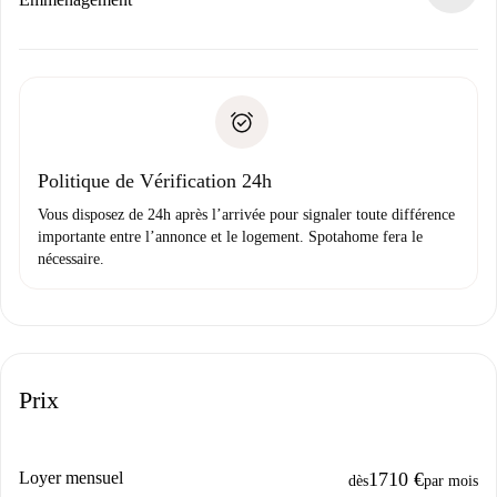
d’autres options.
Accordez avec le propriétaire les détails de votre arrivée,
Documents requis si votre logement est «
Spotahome plus
remise des clés, etc.
».
Spotahome transférera le premier paiement au propriétaire
Pièce d’identité ou Passeport
uniquement si aucun problème n'est signalé.
Justificatif de solvabilité
Domiciliation bancaire
Politique de Vérification 24h
Vous disposez de 24h après l’arrivée pour signaler toute différence
importante entre l’annonce et le logement. Spotahome fera le
nécessaire.
Prix
Loyer mensuel
1710 €
dès
par mois