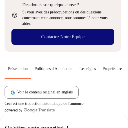
Des doutes sur quelque chose ?
Si vous avez des préoccupations ou des questions
sentiment_very_satisfied
concernant cette annonce, nous sommes là pour vous
aider.
Contactez Notre Équipe
Présentation
Politiques d'Annulation
Les règles
Propriétaire
Voir le contenu original en anglais
Ceci est une traduction automatique de l'annonce
Qu'offre cette propriété ?