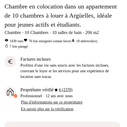
Chambre en colocation dans un appartement
de 10 chambres à louer à Argüelles, idéale
pour jeunes actifs et étudiants.
Chambre
10
Chambres
10
salles de bain
206
m2
visibility
favorite
person
1439
vues
76
fois enregistré comme favori
18
intéressé(es)
ios_share
7
fois partagé
Factures incluses
euro
Profitez d'une vie sans soucis avec les factures incluses,
couvrant le loyer et les services pour une expérience de
location sans tracas.
star
Propriétaire vérifié
4 (2370)
Professionnel
·
12 ans
avec nous
Plus d'informations sur ce propriétaire
En savoir plus sur la vérification