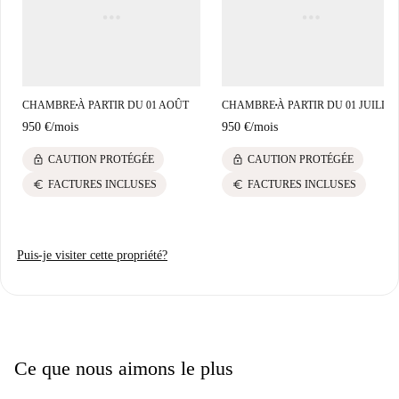
incontournables. Vous trouverez également de nombreux restaurants à
proximité, comme Lizarran et Tacos No Mames Wey, ainsi que des
chaînes de restauration rapide telles que Subway et KFC, accessibles à
pied.
CHAMBRE
À PARTIR DU 01 AOÛT
CHAMBRE
À PARTIR DU 01 JUILLE
■
■
950 €
/
mois
950 €
/
mois
lock
lock
CAUTION PROTÉGÉE
CAUTION PROTÉGÉE
euro
euro
FACTURES INCLUSES
FACTURES INCLUSES
Puis-je visiter cette propriété?
Ce que nous aimons le plus