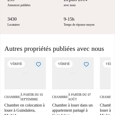
Annonces publiées
avec nous
3430
9-15h
Locataires
Temps de réponse moyen
Autres propriétés publiées avec nous
VÉRIFIÉ
VÉRIFIÉ
VÉRIF
À PARTIR DU 01
À PARTIR DU 07
CHAMBRE
CHAMBRE
CHAMBR
■
■
SEPTEMBRE
AOÛT
Chambre en colocation à
Chambre à louer dans un
Chambre 
louer à Guindalera,
appartement partagé à
louer à G