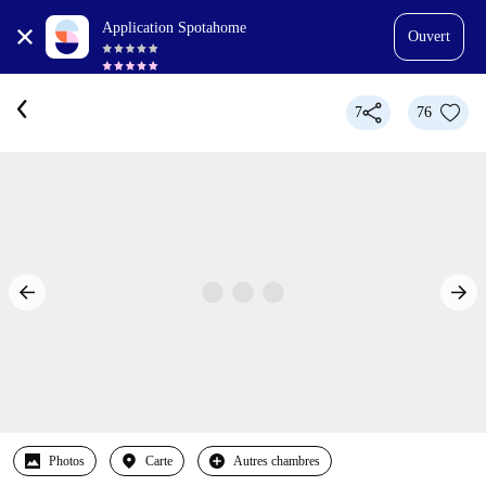
Application Spotahome
Ouvert
7
76
Photos
Carte
Autres chambres