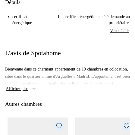
Détails
certificat
Le certificat énergétique a été demandé au
énergétique
propriétaire.
Voir détails
L'avis de Spotahome
Bienvenue dans ce charmant appartement de 10 chambres en colocation,
situé dans le quartier animé d'Argüelles à Madrid. L'appartement est bien
meublé et équipé de la climatisation individuelle. La cuisine est
keyboard_arrow_down
Afficher plus
entièrement équipée avec lave-vaisselle et four. Cet appartement est idéal
pour les jeunes actifs et les étudiants. Les animaux et la cigarette ne sont
Autres chambres
pas admis.
Idéalement situé dans le quartier d'Argüelles, l'appartement se trouve à
proximité de plusieurs attractions touristiques. Découvrez les Arcos de
Moncloa et le Monument aux Aviateurs Plus Ultra, deux sites