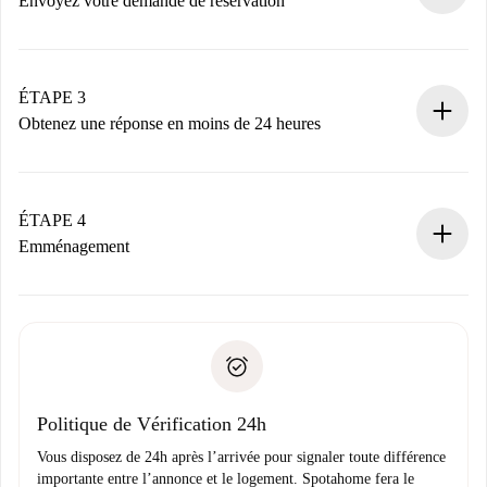
Envoyez votre demande de réservation
Envoyez les informations essentielles sur votre profil et
votre mode de paiement.
Nous ne vous facturerons rien tant que le propriétaire
ÉTAPE 3
n’aura pas accepté.
Obtenez une réponse en moins de 24 heures
Le propriétaire dispose de 24 heures pour confirmer.
Si accepté, nous vous facturerons et vous mettrons en
contact avec le propriétaire.
ÉTAPE 4
Si refusé : aucun prélèvement et nous vous proposerons
Emménagement
d’autres options.
Accordez avec le propriétaire les détails de votre arrivée,
Documents requis si votre logement est «
Spotahome plus
remise des clés, etc.
».
Spotahome transférera le premier paiement au propriétaire
Pièce d’identité ou Passeport
uniquement si aucun problème n'est signalé.
Justificatif de solvabilité
Domiciliation bancaire
Politique de Vérification 24h
Vous disposez de 24h après l’arrivée pour signaler toute différence
importante entre l’annonce et le logement. Spotahome fera le