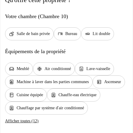
Votre chambre (Chambre 10)
soap
desk
airline_seat_flat
Salle de bain privée
Bureau
Lit double
Équipements de la propriété
chair
ac_unit
dishwasher_gen
Meublé
Air conditionné
Lave-vaisselle
local_laundry_service
elevator
Machine à laver dans les parties communes
Ascenseur
kitchen
water_heater
Cuisine équipée
Chauffe-eau électrique
water_heater
Chauffage par système d'air conditionné
Afficher toutes (12)