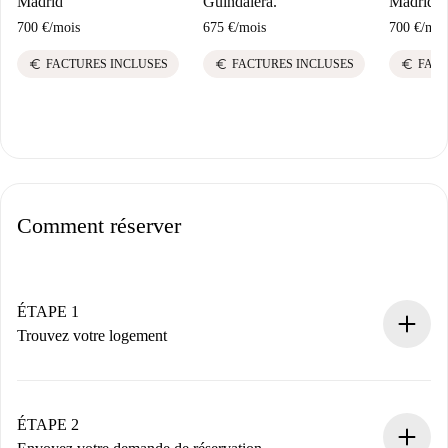
Madrid
Guindalera.
Madrid
700 €
/
mois
675 €
/
mois
700 €
/
moi
euro
euro
euro
FACTURES INCLUSES
FACTURES INCLUSES
FACT
Comment réserver
ÉTAPE 1
Trouvez votre logement
Processus de réservation 100% en ligne.
Logements et Propriétaires vérifiés.
Vous disposez à l’avance de toutes les informations
ÉTAPE 2
nécessaires.