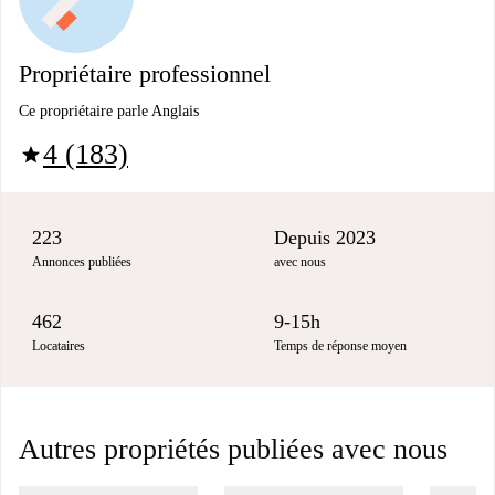
Propriétaire professionnel
Ce propriétaire parle Anglais
4 (183)
star
223
Depuis 2023
Annonces publiées
avec nous
462
9-15h
Locataires
Temps de réponse moyen
Autres propriétés publiées avec nous