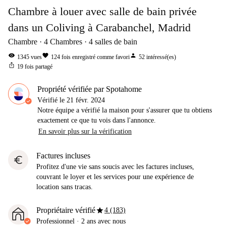
Chambre à louer avec salle de bain privée
dans un Coliving à Carabanchel, Madrid
Chambre
4
Chambres
4
salles de bain
visibility
favorite
person
1345
vues
124
fois enregistré comme favori
52
intéressé(es)
ios_share
19
fois partagé
Propriété vérifiée par Spotahome
Vérifié le
21 févr. 2024
Notre équipe a vérifié la maison pour s'assurer que tu obtiens
exactement ce que tu vois dans l'annonce.
En savoir plus sur la vérification
Factures incluses
euro
Profitez d'une vie sans soucis avec les factures incluses,
couvrant le loyer et les services pour une expérience de
location sans tracas.
star
Propriétaire vérifié
4 (183)
Professionnel
·
2 ans
avec nous