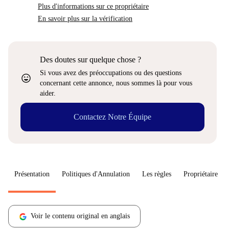
Plus d'informations sur ce propriétaire
En savoir plus sur la vérification
Des doutes sur quelque chose ?
Si vous avez des préoccupations ou des questions
sentiment_very_satisfied
concernant cette annonce, nous sommes là pour vous
aider.
Contactez Notre Équipe
Présentation
Politiques d'Annulation
Les règles
Propriétaire
Voir le contenu original en anglais