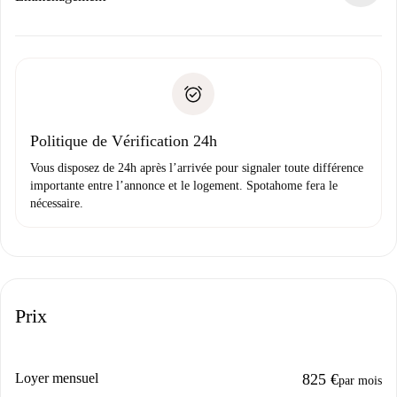
d’autres options.
Accordez avec le propriétaire les détails de votre arrivée,
Documents requis si votre logement est «
Spotahome plus
remise des clés, etc.
».
Spotahome transférera le premier paiement au propriétaire
Pièce d’identité ou Passeport
uniquement si aucun problème n'est signalé.
Justificatif de solvabilité
Domiciliation bancaire
Politique de Vérification 24h
Vous disposez de 24h après l’arrivée pour signaler toute différence
importante entre l’annonce et le logement. Spotahome fera le
nécessaire.
Prix
Loyer mensuel
825 €
par mois