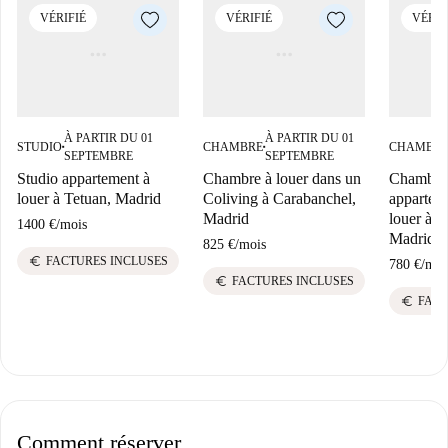
VÉRIFIÉ
VÉRIFIÉ
VÉRIF
À PARTIR DU 01
À PARTIR DU 01
STUDIO
CHAMBRE
CHAMBR
■
■
SEPTEMBRE
SEPTEMBRE
Studio appartement à
Chambre à louer dans un
Chambre
louer à Tetuan, Madrid
Coliving à Carabanchel,
appartem
Madrid
louer à B
1400 €
/
mois
Madrid.
825 €
/
mois
euro
FACTURES INCLUSES
780 €
/
moi
euro
FACTURES INCLUSES
euro
FACT
Comment réserver