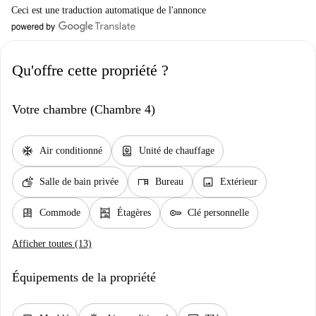
Ceci est une traduction automatique de l'annonce
Qu'offre cette propriété ?
Votre chambre (Chambre 4)
ac_unit
water_heater
Air conditionné
Unité de chauffage
soap
desk
image
Salle de bain privée
Bureau
Extérieur
dresser
shelves
key
Commode
Étagères
Clé personnelle
Afficher toutes (13)
Équipements de la propriété