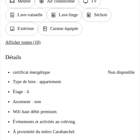
chair
ac_unit
tv
Meublé
Air conditionné
TV
dishwasher_gen
local_laundry_service
local_laundry_service
Lave-vaisselle
Lave-linge
Séchoir
image
kitchen
Extérieur
Cuisine équipée
Afficher toutes (10)
Détails
certificat énergétique
Non disponible
Type de bien : appartement.
Étage : 4
Ascenseur : non
Wifi haut débit premium.
Événements et activités au coliving.
À proximité du métro Carabanchel.