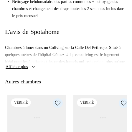
Nettoyage hebdomadaire des parties communes + nettoyage des
chambres et changement des draps toutes les 2 semaines inclus dans
le prix mensuel.
L'avis de Spotahome
Chambres à louer dans un Coliving sur la Calle Del Petirrojo. Situé à
quelques mètres de l'hôpital Gómez Ulla, ce coliving est le logement
idéal pour les étudiants et les professionnels qui recherchent plus qu'une
keyboard_arrow_down
Afficher plus
simple chambre, mais un lieu pour socialiser et grandir. Le bâtiment est
divisé en 4 étages et un sous-sol :
Autres chambres
Au sous-sol, vous profiterez d'une salle de sport, d'une salle de jeux
(ping-pong, baby-foot et fléchettes) et d'un cinéma.
Le rez-de-chaussée comprend un hall d'entrée, une cuisine
VÉRIFIÉ
VÉRIFIÉ
commune, une salle à manger, un espace chill-out, un coworking, un
salon avec TV et une buanderie.
Les étages 1, 2 et 3 disposent de 6 chambres et de 2 salles de bain
par étage, et l'étage 4 de 4 chambres en suite avec salle de bain