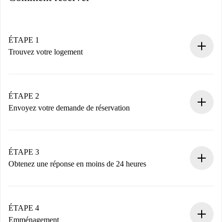
ÉTAPE 1
Trouvez votre logement
Processus de réservation 100% en ligne.
Logements et Propriétaires vérifiés.
Vous disposez à l’avance de toutes les informations
ÉTAPE 2
nécessaires.
Envoyez votre demande de réservation
Envoyez les informations essentielles sur votre profil et
votre mode de paiement.
Nous ne vous facturerons rien tant que le propriétaire
ÉTAPE 3
n’aura pas accepté.
Obtenez une réponse en moins de 24 heures
Le propriétaire dispose de 24 heures pour confirmer.
Si accepté, nous vous facturerons et vous mettrons en
contact avec le propriétaire.
ÉTAPE 4
Si refusé : aucun prélèvement et nous vous proposerons
Emménagement