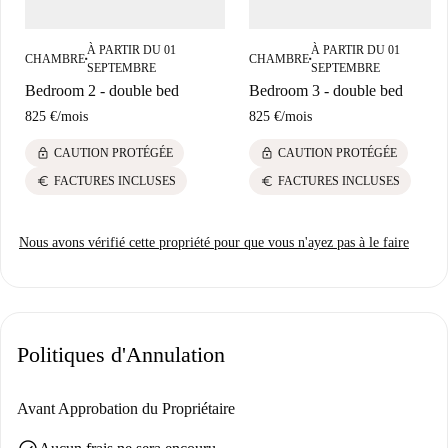
privée. Cette chambre se trouve au 4ème étage.
Les chambres sont entièrement équipées avec lit double, armoire, bureau
À PARTIR DU 01
À PARTIR DU 01
CHAMBRE
CHAMBRE
■
■
SEPTEMBRE
SEPTEMBRE
et chauffage. Tout est pensé pour votre confort. Nous disposons
Bedroom 2 - double bed
Bedroom 3 - double bed
également d'un service de ménage hebdomadaire des parties communes
825 €
/
mois
825 €
/
mois
et d'un ménage bimensuel des chambres, incluant un changement de
draps, pour vous assurer de toujours disposer d'un espace propre et
lock
lock
CAUTION PROTÉGÉE
CAUTION PROTÉGÉE
confortable.
euro
euro
FACTURES INCLUSES
FACTURES INCLUSES
Nous avons vérifié cette propriété pour que vous n'ayez pas à le faire
Politiques d'Annulation
Avant Approbation du Propriétaire