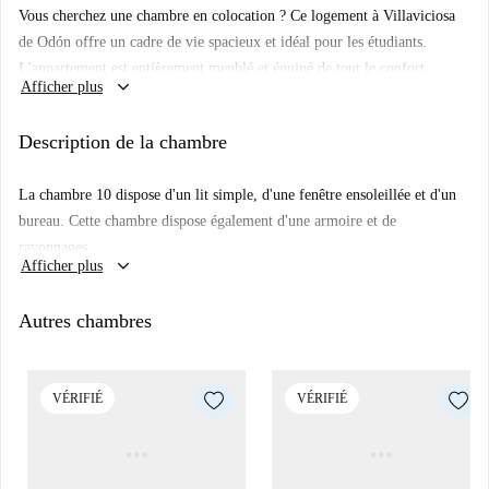
Vous cherchez une chambre en colocation ? Ce logement à Villaviciosa
de Odón offre un cadre de vie spacieux et idéal pour les étudiants.
L'appartement est entièrement meublé et équipé de tout le confort
keyboard_arrow_down
Afficher plus
moderne, notamment un lave-linge et un lave-vaisselle, ainsi que d'une
cuisine équipée et d'un balcon/terrasse. Il dispose également de la
Description de la chambre
climatisation centrale et du chauffage au gaz naturel, pour un séjour tout
confort.
La chambre 10 dispose d'un lit simple, d'une fenêtre ensoleillée et d'un
Villaviciosa de Odón est un quartier charmant, alliant dynamisme
bureau. Cette chambre dispose également d'une armoire et de
culturel et vie universitaire, ce qui en fait un lieu de vie idéal pour les
rayonnages.
étudiants. À proximité, vous trouverez le marché Dia pour vos courses et
keyboard_arrow_down
Afficher plus
la Résidence de l'Université Européenne pour vos repas sur le pouce. Ce
quartier est parfait pour profiter d'un cadre de vie pratique et
Autres chambres
épanouissant.
VÉRIFIÉ
VÉRIFIÉ