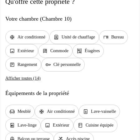
Qu'offre cette propriété ?
Votre chambre (Chambre 10)
ac_unit
water_heater
desk
Air conditionné
Unité de chauffage
Bureau
image
dresser
shelves
Extérieur
Commode
Étagères
package
key
Rangement
Clé personnelle
Afficher toutes (14)
Équipements de la propriété
chair
ac_unit
dishwasher_gen
Meublé
Air conditionné
Lave-vaisselle
local_laundry_service
image
kitchen
Lave-linge
Extérieur
Cuisine équipée
balcony
pool
Balcon ou terrasse
Accès piscine