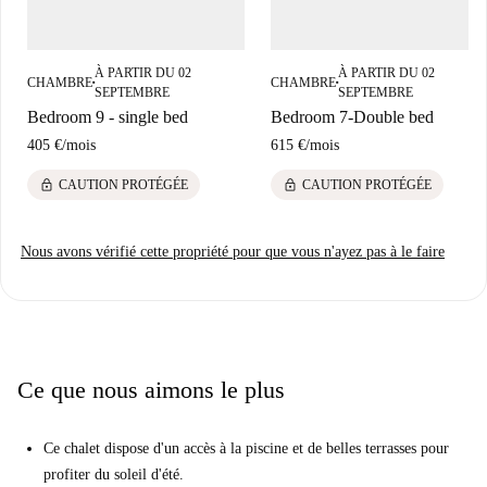
À PARTIR DU 02
À PARTIR DU 02
CHAMBRE
CHAMBRE
■
■
SEPTEMBRE
SEPTEMBRE
Bedroom 9 - single bed
Bedroom 7-Double bed
405 €
/
mois
615 €
/
mois
lock
lock
CAUTION PROTÉGÉE
CAUTION PROTÉGÉE
Nous avons vérifié cette propriété pour que vous n'ayez pas à le faire
Ce que nous aimons le plus
Ce chalet dispose d'un accès à la piscine et de belles terrasses pour
profiter du soleil d'été.