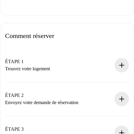
Comment réserver
ÉTAPE 1
Trouvez votre logement
Processus de réservation 100% en ligne.
Logements et Propriétaires vérifiés.
Vous disposez à l’avance de toutes les informations
ÉTAPE 2
nécessaires.
Envoyez votre demande de réservation
Envoyez les informations essentielles sur votre profil et
votre mode de paiement.
Nous ne vous facturerons rien tant que le propriétaire
ÉTAPE 3