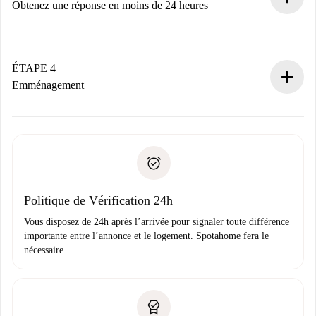
n’aura pas accepté.
Obtenez une réponse en moins de 24 heures
Le propriétaire dispose de 24 heures pour confirmer.
Si accepté, nous vous facturerons et vous mettrons en
contact avec le propriétaire.
ÉTAPE 4
Si refusé : aucun prélèvement et nous vous proposerons
Emménagement
d’autres options.
Accordez avec le propriétaire les détails de votre arrivée,
Documents requis si votre logement est «
Spotahome plus
remise des clés, etc.
».
Spotahome transférera le premier paiement au propriétaire
Pièce d’identité ou Passeport
uniquement si aucun problème n'est signalé.
Justificatif de solvabilité
Domiciliation bancaire
Politique de Vérification 24h
Vous disposez de 24h après l’arrivée pour signaler toute différence
importante entre l’annonce et le logement. Spotahome fera le
nécessaire.