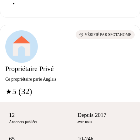
check_circle
VÉRIFIÉ PAR SPOTAHOME
Propriétaire Privé
Ce propriétaire parle Anglais
5 (32)
star
12
Depuis 2017
Annonces publiées
avec nous
65
10-24h