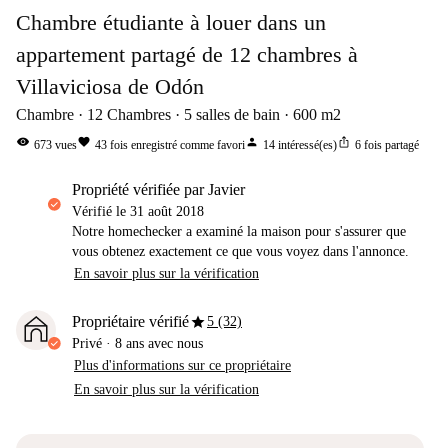
Chambre étudiante à louer dans un
appartement partagé de 12 chambres à
Villaviciosa de Odón
Chambre
12
Chambres
5
salles de bain
600
m2
visibility
favorite
person
ios_share
673
vues
43
fois enregistré comme favori
14
intéressé(es)
6
fois partagé
propriété vérifiée par Javier
Vérifié le
31 août 2018
Notre homechecker a examiné la maison pour s'assurer que
vous obtenez exactement ce que vous voyez dans l'annonce.
En savoir plus sur la vérification
star
Propriétaire vérifié
5 (32)
Privé
·
8 ans
avec nous
Plus d'informations sur ce propriétaire
En savoir plus sur la vérification