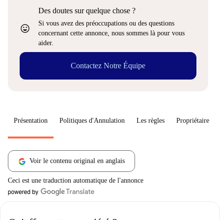
Des doutes sur quelque chose ?
Si vous avez des préoccupations ou des questions
sentiment_very_satisfied
concernant cette annonce, nous sommes là pour vous
aider.
Contactez Notre Équipe
Présentation
Politiques d'Annulation
Les règles
Propriétaire
Voir le contenu original en anglais
Ceci est une traduction automatique de l'annonce