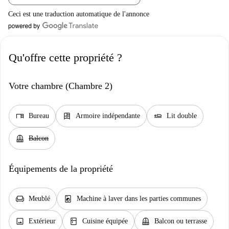
Ceci est une traduction automatique de l'annonce
Qu'offre cette propriété ?
Votre chambre (Chambre 2)
desk
dresser
airline_seat_flat
Bureau
Armoire indépendante
Lit double
balcony
Balcon
Équipements de la propriété
chair
local_laundry_service
Meublé
Machine à laver dans les parties communes
image
kitchen
balcony
Extérieur
Cuisine équipée
Balcon ou terrasse