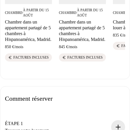
À PARTIR DU 15
À PARTIR DU 15
CHAMBRE
CHAMBRE
CHAMBR
■
■
AOÛT
AOÛT
Chambre dans un
Chambre dans un
Chambre 
appartement partagé de 5
appartement partagé de 5
louer à E
chambres à
chambres à
835 €
/
moi
Hispanoamérica, Madrid.
Hispanoamérica, Madrid.
euro
FACT
850 €
/
mois
845 €
/
mois
euro
euro
FACTURES INCLUSES
FACTURES INCLUSES
Comment réserver
ÉTAPE 1