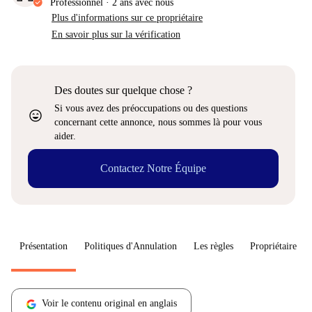
Professionnel
·
2 ans
avec nous
Plus d'informations sur ce propriétaire
En savoir plus sur la vérification
Des doutes sur quelque chose ?
Si vous avez des préoccupations ou des questions
sentiment_very_satisfied
concernant cette annonce, nous sommes là pour vous
aider.
Contactez Notre Équipe
Présentation
Politiques d'Annulation
Les règles
Propriétaire
Voir le contenu original en anglais