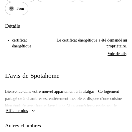
oven_gen
Four
Détails
certificat
Le certificat énergétique a été demandé au
énergétique
propriétaire.
Voir détails
L'avis de Spotahome
Bienvenue dans votre nouvel appartement à Trafalgar ! Ce logement
partagé de 5 chambres est entièrement meublé et dispose d'une cuisine
bien équipée avec four et lave-linge. Vous apprécierez également le
keyboard_arrow_down
Afficher plus
charme d'un balcon et le cadre agréable, propice à votre bien-être.
Vérifié par Spotahome, ce logement vous garantit un séjour fiable et
Autres chambres
confortable.