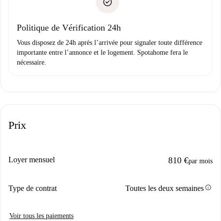
uniquement si aucun problème n'est signalé.
Justificatif de solvabilité
Domiciliation bancaire
Politique de Vérification 24h
Vous disposez de 24h après l’arrivée pour signaler toute différence
importante entre l’annonce et le logement. Spotahome fera le
nécessaire.
Prix
Loyer mensuel
810 €
par mois
info
Type de contrat
Toutes les deux semaines
Voir tous les paiements