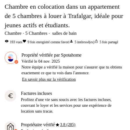
Chambre en colocation dans un appartement
de 5 chambres à louer à Trafalgar, idéale pour
jeunes actifs et étudiants.
Chambre
5
Chambres
salles de bain
visibility
favorite
person
ios_share
193
vues
9
fois enregistré comme favori
5
intéressé(es)
5
fois partagé
Propriété vérifiée par Spotahome
Vérifié le
04 nov. 2025
Notre équipe a vérifié la maison pour s'assurer que tu obtiens
exactement ce que tu vois dans l'annonce.
En savoir plus sur la vérification
Factures incluses
euro
Profitez d'une vie sans soucis avec les factures incluses,
couvrant le loyer et les services pour une expérience de
location sans tracas.
star
Propriétaire vérifié
3.8 (285)