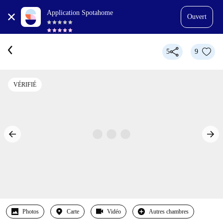
Application Spotahome
Ouvert
5
9
VÉRIFIÉ
Photos
Carte
Vidéo
Autres chambres