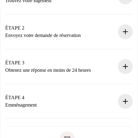
Trouvez votre logement
Processus de réservation 100% en ligne.
Logements et Propriétaires vérifiés.
Vous disposez à l’avance de toutes les informations
ÉTAPE 2
nécessaires.
Envoyez votre demande de réservation
Envoyez les informations essentielles sur votre profil et
votre mode de paiement.
Nous ne vous facturerons rien tant que le propriétaire
ÉTAPE 3
n’aura pas accepté.
Obtenez une réponse en moins de 24 heures
Le propriétaire dispose de 24 heures pour confirmer.
Si accepté, nous vous facturerons et vous mettrons en
contact avec le propriétaire.
ÉTAPE 4
Si refusé : aucun prélèvement et nous vous proposerons
Emménagement
d’autres options.
Accordez avec le propriétaire les détails de votre arrivée,
Documents requis si votre logement est «
Spotahome plus
remise des clés, etc.
».
Spotahome transférera le premier paiement au propriétaire
Pièce d’identité ou Passeport