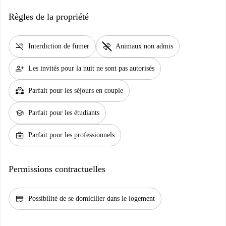
Règles de la propriété
smoke_free
pet_supplies
Interdiction de fumer
Animaux non admis
person_add
Les invités pour la nuit ne sont pas autorisés
partner_heart
Parfait pour les séjours en couple
school
Parfait pour les étudiants
business_center
Parfait pour les professionnels
Permissions contractuelles
credit_score
Possibilité de se domicilier dans le logement