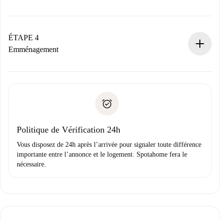
Le propriétaire dispose de 24 heures pour confirmer.
Si accepté, nous vous facturerons et vous mettrons en
contact avec le propriétaire.
ÉTAPE 4
Si refusé : aucun prélèvement et nous vous proposerons
Emménagement
d’autres options.
Accordez avec le propriétaire les détails de votre arrivée,
Documents requis si votre logement est «
Spotahome plus
remise des clés, etc.
».
Spotahome transférera le premier paiement au propriétaire
Pièce d’identité ou Passeport
uniquement si aucun problème n'est signalé.
Justificatif de solvabilité
Domiciliation bancaire
Politique de Vérification 24h
Vous disposez de 24h après l’arrivée pour signaler toute différence
importante entre l’annonce et le logement. Spotahome fera le
nécessaire.