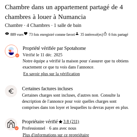
Chambre dans un appartement partagé de 4
chambres à louer à Numancia
Chambre
4
Chambres
1
salle de bain
visibility
favorite
person
ios_share
889
vues
73
fois enregistré comme favori
35
intéressé(es)
6
fois partagé
Propriété vérifiée par Spotahome
Vérifié le
11 déc. 2025
Notre équipe a vérifié la maison pour s'assurer que tu obtiens
exactement ce que tu vois dans l'annonce.
En savoir plus sur la vérification
Certaines factures incluses
euro
Certaines charges sont incluses, d'autres non. Consulte la
description de l'annonce pour voir quelles charges sont
comprises dans ton loyer et lesquelles tu devras payer en plus.
star
Propriétaire vérifié
3.8 (211)
Professionnel
·
6 ans
avec nous
Plus d'informations sur ce propriétaire