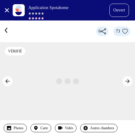
Application Spotahome
Ouvert
6
73
VÉRIFIÉ
Photos
Carte
Vidéo
Autres chambres