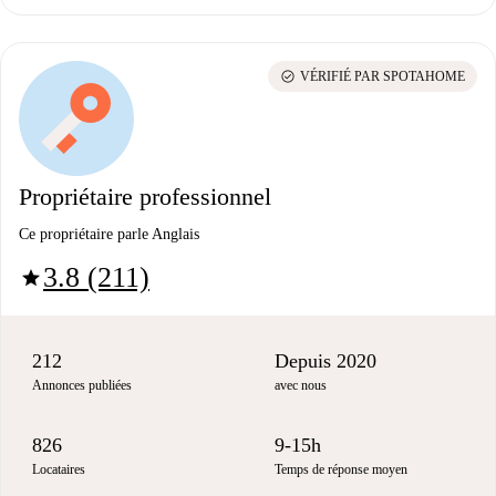
check_circle
VÉRIFIÉ PAR SPOTAHOME
Propriétaire professionnel
Ce propriétaire parle Anglais
3.8 (211)
star
212
Depuis 2020
Annonces publiées
avec nous
826
9-15h
Locataires
Temps de réponse moyen