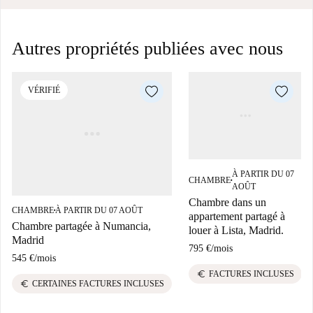
Autres propriétés publiées avec nous
VÉRIFIÉ
À PARTIR DU 07
CHAMBRE
■
AOÛT
Chambre dans un
CHAMBRE
À PARTIR DU 07 AOÛT
■
appartement partagé à
Chambre partagée à Numancia,
louer à Lista, Madrid.
Madrid
795 €
/
mois
545 €
/
mois
euro
FACTURES INCLUSES
euro
CERTAINES FACTURES INCLUSES