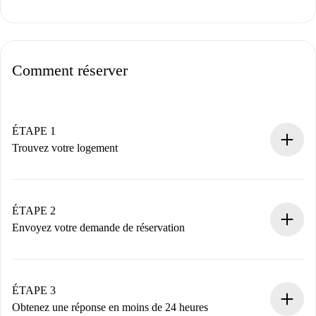
Comment réserver
ÉTAPE 1
Trouvez votre logement
Processus de réservation 100% en ligne.
Logements et Propriétaires vérifiés.
Vous disposez à l’avance de toutes les informations
ÉTAPE 2
nécessaires.
Envoyez votre demande de réservation
Envoyez les informations essentielles sur votre profil et
votre mode de paiement.
Nous ne vous facturerons rien tant que le propriétaire
ÉTAPE 3
n’aura pas accepté.
Obtenez une réponse en moins de 24 heures