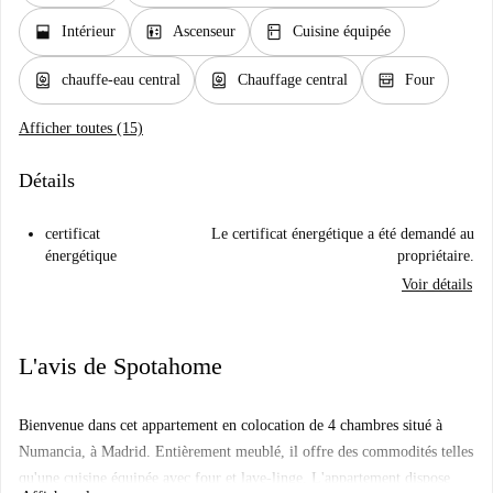
window_open
elevator
kitchen
Intérieur
Ascenseur
Cuisine équipée
water_heater
water_heater
oven_gen
chauffe-eau central
Chauffage central
Four
Afficher toutes (15)
Détails
certificat
Le certificat énergétique a été demandé au
énergétique
propriétaire.
Voir détails
L'avis de Spotahome
Bienvenue dans cet appartement en colocation de 4 chambres situé à
Numancia, à Madrid. Entièrement meublé, il offre des commodités telles
qu'une cuisine équipée avec four et lave-linge. L'appartement dispose