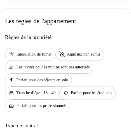
Les règles de l'appartement
Règles de la propriété
smoke_free
pet_supplies
Interdiction de fumer
Animaux non admis
person_add
Les invités pour la nuit ne sont pas autorisés
hail
Parfait pour des séjours en solo
calendar_month
school
Tranche d’âge : 18 - 40
Parfait pour les étudiants
business_center
Parfait pour les professionnels
Type de contrat