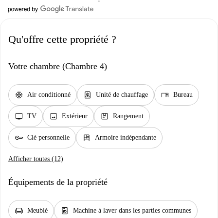
Qu'offre cette propriété ?
Votre chambre (Chambre 4)
ac_unit
water_heater
desk
Air conditionné
Unité de chauffage
Bureau
tv
image
package
TV
Extérieur
Rangement
key
dresser
Clé personnelle
Armoire indépendante
Afficher toutes (12)
Équipements de la propriété
chair
local_laundry_service
Meublé
Machine à laver dans les parties communes