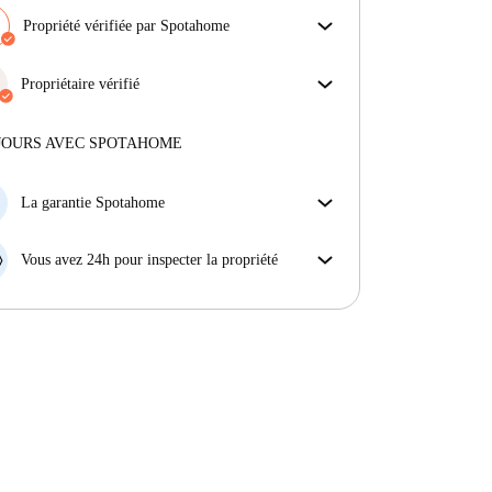
Propriété vérifiée par Spotahome
Notre équipe a vérifié la maison pour s'assurer que tu
obtiens exactement ce que tu vois dans l'annonce.
Propriétaire vérifié
En savoir plus sur la vérification
Professionnel
·
Plus d'informations sur ce propriétaire
JOURS AVEC SPOTAHOME
En savoir plus sur la vérification
La garantie Spotahome
Si le propriétaire annule votre réservation sans
préavis, nous allons soit (A) vous payer une chambre
Vous avez 24h pour inspecter la propriété
d'hôtel et vous aider à trouver un autre logement,
Si le bien ne correspond pas exactement à l'annonce
soit (B) vous rembourser en totalité.
que vous avez vue sur Spotahome, veuillez nous le
faire savoir dans les 24 heures suivant votre arrivée
afin que nous puissions trouver une solution.