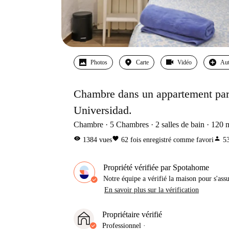
Photos
Carte
Vidéo
Aut
Chambre dans un appartement part
Universidad.
Chambre
5
Chambres
2
salles de bain
120
visibility
favorite
person
1384
vues
62
fois enregistré comme favori
5
Propriété vérifiée par Spotahome
Notre équipe a vérifié la maison pour s'ass
En savoir plus sur la vérification
Propriétaire vérifié
Professionnel
·