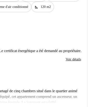
square_foot
ème d'air conditionné
120 m2
Le certificat énergétique a été demandé au propriétaire.
Voir détails
tagé de cinq chambres situé dans le quartier animé
 équipé, cet appartement comprend un ascenseur, un
sine équipée. Le logement est vérifié