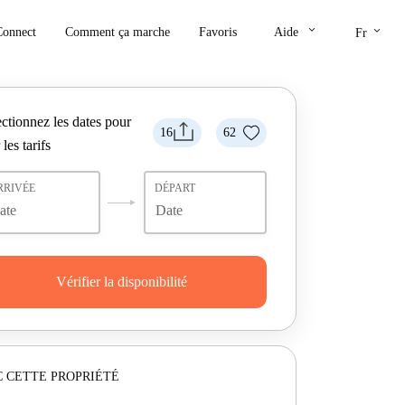
keyboard_arrow_down
keyboard_arrow_down
Connect
Comment ça marche
Favoris
Aide
Fr
ctionnez les dates pour
16
62
 les tarifs
RRIVÉE
DÉPART
Vérifier la disponibilité
 CETTE PROPRIÉTÉ