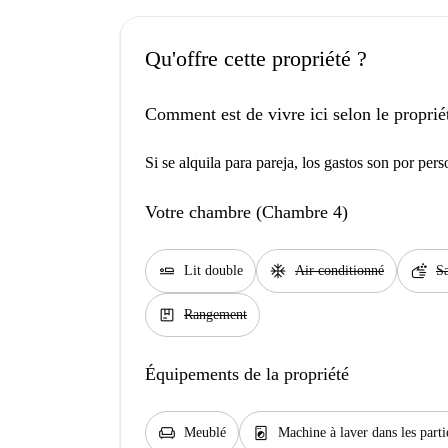
Qu'offre cette propriété ?
Comment est de vivre ici selon le proprié
Si se alquila para pareja, los gastos son por per
Votre chambre (Chambre 4)
airline_seat_flat
ac_unit
soap
Lit double
Air conditionné
Sa
package
Rangement
Équipements de la propriété
chair
local_laundry_service
Meublé
Machine à laver dans les par