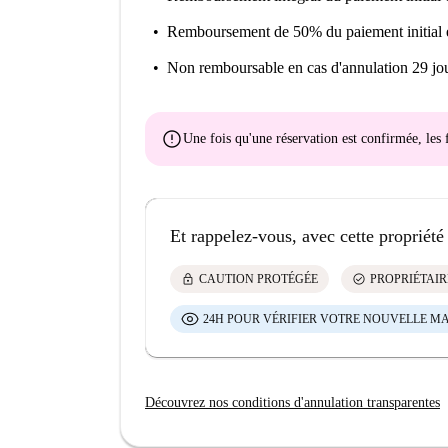
Remboursement de 50% du paiement initial
Non remboursable
en cas d'annulation 29 jou
error
Une fois qu'une réservation est confirmée, le
Et rappelez-vous, avec cette propriété
lock
check_circle
CAUTION PROTÉGÉE
PROPRIÉTAIR
24H POUR VÉRIFIER VOTRE NOUVELLE M
Découvrez nos conditions d'annulation transparentes