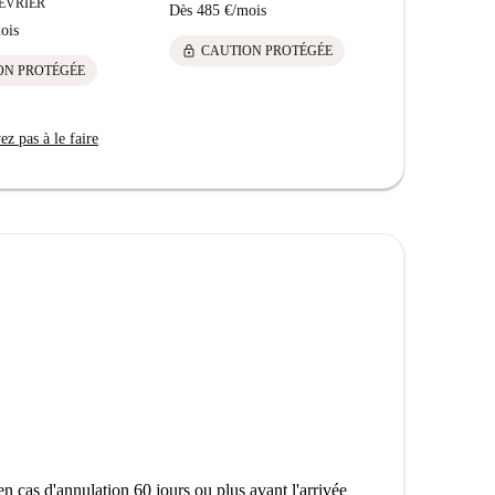
ÉVRIER
F
Dès
485 €
/
mois
ois
Dès
560 €
/
m
lock
CAUTION PROTÉGÉE
lock
ON PROTÉGÉE
CAUTI
z pas à le faire
n cas d'annulation 60 jours ou plus avant l'arrivée