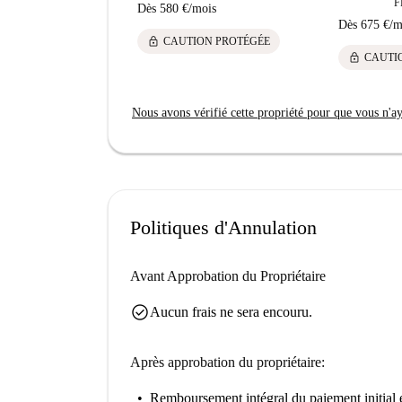
F
Dès
580 €
/
mois
Dès
675 €
/
m
lock
CAUTION PROTÉGÉE
lock
CAUTI
Nous avons vérifié cette propriété pour que vous n'aye
Politiques d'Annulation
Avant Approbation du Propriétaire
check_circle
Aucun frais ne sera encouru.
Après approbation du propriétaire:
Remboursement intégral du paiement initial
e