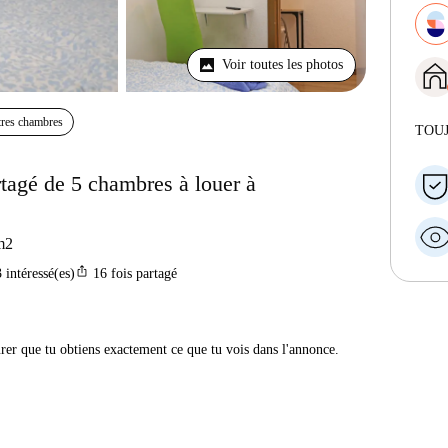
Voir toutes les photos
res chambres
TOU
agé de 5 chambres à louer à
m2
ios_share
3
intéressé(es)
16
fois partagé
urer que tu obtiens exactement ce que tu vois dans l'annonce.