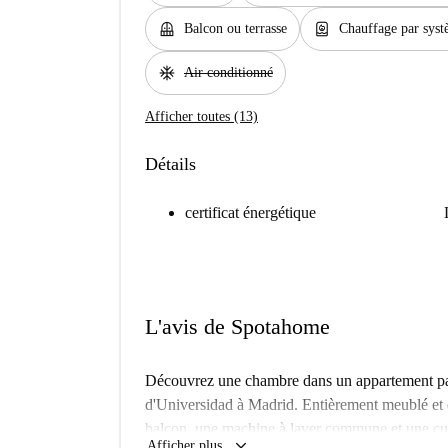
balcony
water_heater
Balcon ou terrasse
Chauffage par syst
ac_unit
Air conditionné
Afficher toutes (13)
Détails
certificat énergétique
L'avis de Spotahome
Découvrez une chambre dans un appartement par
d'Universidad à Madrid. Entièrement meublé et
balcon, une machine à laver commune et une cui
keyboard_arrow_down
Afficher plus