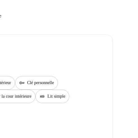
e
key
térieur
Clé personnelle
airline_seat_flat
 la cour intérieure
Lit simple