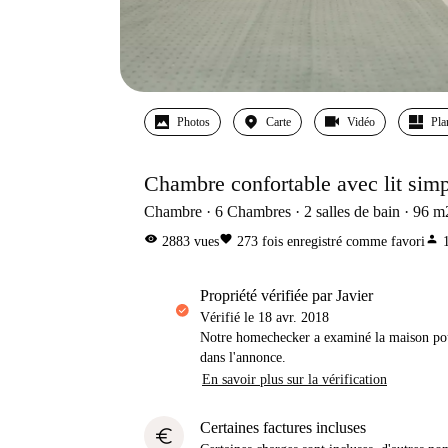
Photos
Carte
Vidéo
Pla
Chambre confortable avec lit simp
Chambre
6
Chambres
2
salles de bain
96
m
visibility
favorite
person
2883
vues
273
fois enregistré comme favori
propriété vérifiée par Javier
Vérifié le
18 avr. 2018
Notre homechecker a examiné la maison pou
dans l'annonce.
En savoir plus sur la vérification
Certaines factures incluses
euro