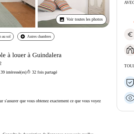
AVEC
Voir toutes les photos
euro
n au sol
Autres chambres
le à louer à Guindalera
2
TOU
ios_share
139
intéressé(es)
32
fois partagé
r s'assurer que vous obtenez exactement ce que vous voyez