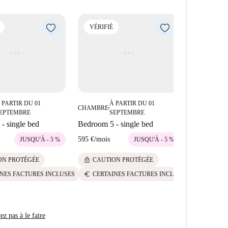
VÉRIFIÉ
VÉRIFIÉ
 PARTIR DU 01
À PARTIR DU 01
CHAMBRE
À
■
CHAMBRE
■
EPTEMBRE
SEPTEMBRE
Bedroom 4 
- single bed
Bedroom 5 - single bed
625 €
/
mois
595 €
/
mois
JUSQU'À - 5 %
JUSQU'À - 5 %
lock
CAUTI
lock
ON PROTÉGÉE
CAUTION PROTÉGÉE
euro
CERTAI
euro
NES FACTURES INCLUSES
CERTAINES FACTURES INCLUSES
z pas à le faire