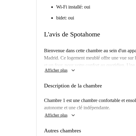
Wi-Fi installé: oui
bidet: oui
L'avis de Spotahome
Bienvenue dans cette chambre au sein d'un appa
Madrid. Ce logement meublé offre une vue sur l'e
et un four, pour votre confort au quotidien. Une
keyboard_arrow_down
Afficher plus
chauffage et la taxe d'habitation sont inclus, et 
sont pas admis, et les invités ne sont pas autoris
Description de la chambre
mais les jeunes actifs et les étudiants sont les b
été vérifié par Spotahome.
Chambre 1 est une chambre confortable et ensole
Guindalera est un quartier charmant de Madrid, à
autonome et une clé indépendante.
Avenidas, facilitant vos déplacements. Vous tr
keyboard_arrow_down
Afficher plus
restaurants comme Luigi Restaurante et Casa Gato
Velázquez et la Murale Jaune. Profitez des com
Autres chambres
logement.