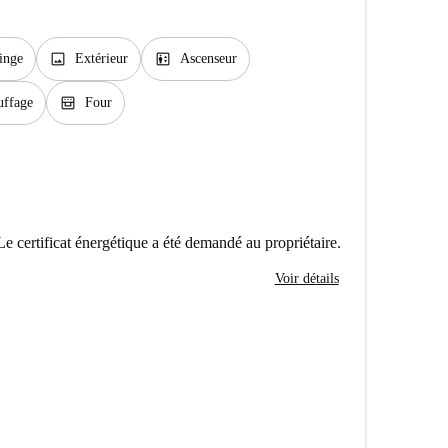
image
elevator
inge
Extérieur
Ascenseur
oven_gen
uffage
Four
Le certificat énergétique a été demandé au propriétaire.
Voir détails