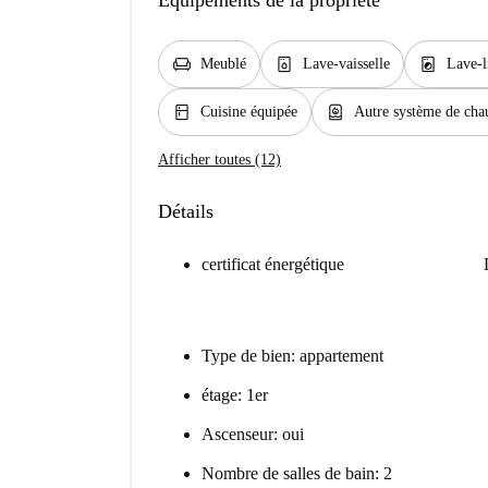
Équipements de la propriété
chair
dishwasher_gen
local_laundry_service
Meublé
Lave-vaisselle
Lave-l
kitchen
water_heater
Cuisine équipée
Autre système de cha
Afficher toutes (12)
Détails
certificat énergétique
Type de bien: appartement
étage: 1er
Ascenseur: oui
Nombre de salles de bain: 2