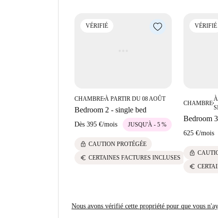
VÉRIFIÉ
VÉRIFIÉ
CHAMBRE
À PARTIR DU 08 AOÛT
À
■
CHAMBRE
■
S
Bedroom 2 - single bed
Bedroom 3 
Dès
395 €
/
mois
JUSQU'À - 5 %
625 €
/
mois
lock
CAUTION PROTÉGÉE
lock
CAUTI
euro
CERTAINES FACTURES INCLUSES
euro
CERTAI
Nous avons vérifié cette propriété pour que vous n'aye