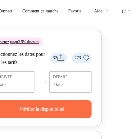
keyboard_arrow_down
keyboard_arrow_down
Connect
Comment ça marche
Favoris
Aide
Fr
tenez jusqu'à 5% discount
ctionnez les dates pour
32
273
 les tarifs
RRIVÉE
DÉPART
Vérifier la disponibilité