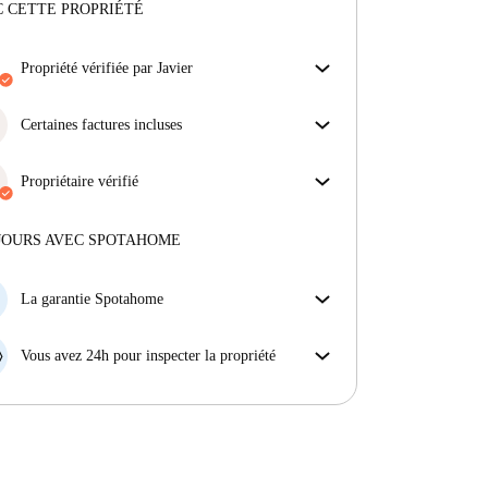
 CETTE PROPRIÉTÉ
propriété vérifiée par Javier
Notre homechecker a examiné la maison pour
s'assurer que vous obtenez exactement ce que vous
Certaines factures incluses
voyez dans l'annonce.
Certaines charges sont incluses, d'autres non.
En savoir plus sur la vérification
Consulte la description de l'annonce pour voir
Propriétaire vérifié
quelles charges sont comprises dans ton loyer et
Professionnel
·
8 ans
avec nous
lesquelles tu devras payer en plus.
Plus d'informations sur ce propriétaire
JOURS AVEC SPOTAHOME
En savoir plus sur la vérification
La garantie Spotahome
Si le propriétaire annule votre réservation sans
préavis, nous allons soit (A) vous payer une chambre
Vous avez 24h pour inspecter la propriété
d'hôtel et vous aider à trouver un autre logement,
Si le bien ne correspond pas exactement à l'annonce
soit (B) vous rembourser en totalité.
que vous avez vue sur Spotahome, veuillez nous le
faire savoir dans les 24 heures suivant votre arrivée
afin que nous puissions trouver une solution.