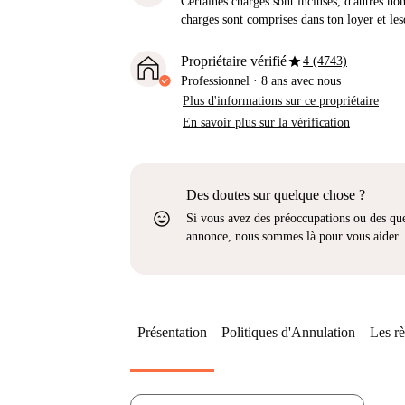
Certaines charges sont incluses, d'autres no
charges sont comprises dans ton loyer et les
star
Propriétaire vérifié
4 (4743)
Professionnel
·
8 ans
avec nous
Plus d'informations sur ce propriétaire
En savoir plus sur la vérification
Des doutes sur quelque chose ?
sentiment_very_satisfied
Si vous avez des préoccupations ou des que
annonce, nous sommes là pour vous aider.
Présentation
Politiques d'Annulation
Les rè