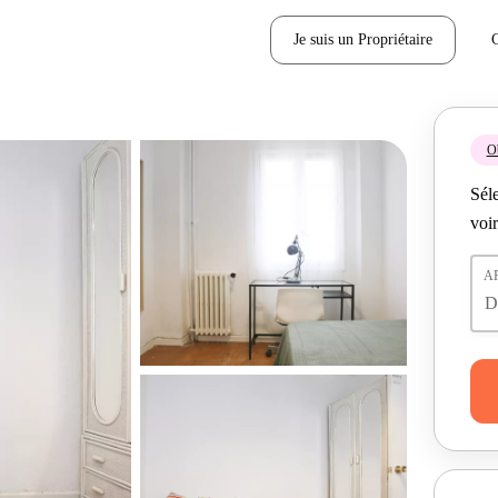
Je suis un Propriétaire
Ob
Séle
voir
A