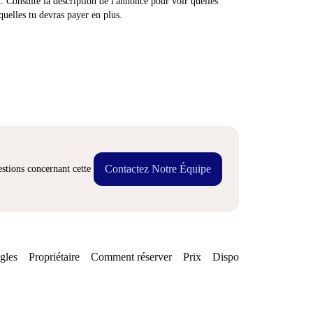
n. Consulte la description de l'annonce pour voir quelles
quelles tu devras payer en plus.
Contactez Notre Équipe
stions concernant cette
gles
Propriétaire
Comment réserver
Prix
Disponibilités
Quarti