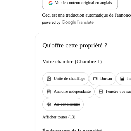
Voir le contenu original en anglais
Ceci est une traduction automatique de l'annonc
Qu'offre cette propriété ?
Votre chambre (Chambre 1)
water_heater
desk
window_open
Unité de chauffage
Bureau
In
dresser
window_closed
Armoire indépendante
Fenêtre vue sur
ac_unit
Air conditionné
Afficher toutes (13)