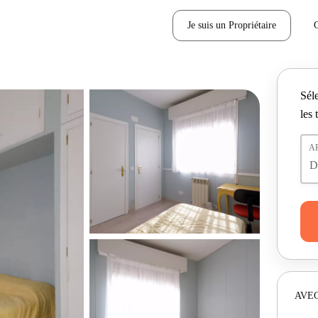
Je suis un Propriétaire
Séle
les 
A
AVEC