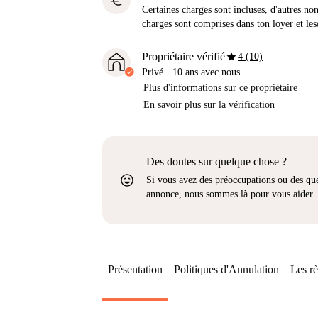
euro
Certaines charges sont incluses, d'autres no
charges sont comprises dans ton loyer et les
star
Propriétaire vérifié
4 (10)
Privé
·
10 ans
avec nous
Plus d'informations sur ce propriétaire
En savoir plus sur la vérification
Des doutes sur quelque chose ?
sentiment_very_satisfied
Si vous avez des préoccupations ou des que
annonce, nous sommes là pour vous aider.
Présentation
Politiques d'Annulation
Les rè