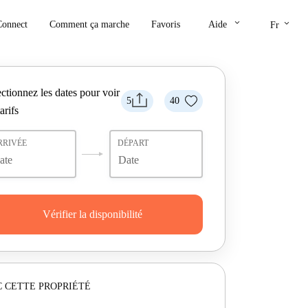
keyboard_arrow_down
keyboard_arrow_down
Connect
Comment ça marche
Favoris
Aide
Fr
ctionnez les dates pour voir
5
40
tarifs
RRIVÉE
DÉPART
Vérifier la disponibilité
 CETTE PROPRIÉTÉ