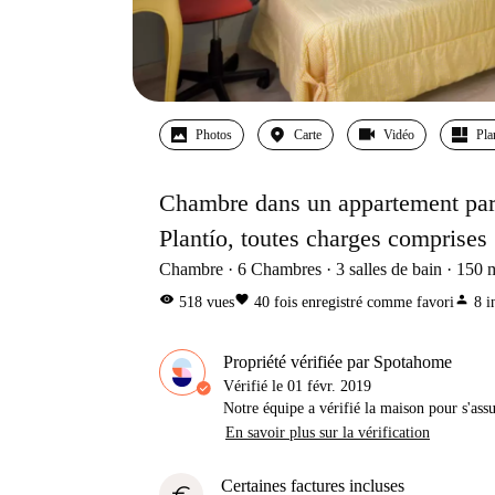
Photos
Carte
Vidéo
Pla
Chambre dans un appartement part
Plantío, toutes charges comprises
Chambre
6
Chambres
3
salles de bain
150
visibility
favorite
person
518
vues
40
fois enregistré comme favori
8
i
Propriété vérifiée par Spotahome
Vérifié le
01 févr. 2019
Notre équipe a vérifié la maison pour s'ass
En savoir plus sur la vérification
Certaines factures incluses