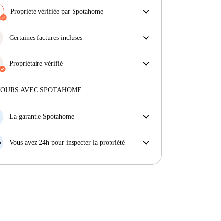
Propriété vérifiée par Spotahome
Notre équipe a vérifié la maison pour s'assurer que tu
obtiens exactement ce que tu vois dans l'annonce.
Certaines factures incluses
En savoir plus sur la vérification
Certaines charges sont incluses, d'autres non.
Consulte la description de l'annonce pour voir
Propriétaire vérifié
quelles charges sont comprises dans ton loyer et
Privé
·
10 ans
avec nous
lesquelles tu devras payer en plus.
Plus d'informations sur ce propriétaire
JOURS AVEC SPOTAHOME
En savoir plus sur la vérification
La garantie Spotahome
Si le propriétaire annule votre réservation sans
préavis, nous allons soit (A) vous payer une chambre
Vous avez 24h pour inspecter la propriété
d'hôtel et vous aider à trouver un autre logement,
Si le bien ne correspond pas exactement à l'annonce
soit (B) vous rembourser en totalité.
que vous avez vue sur Spotahome, veuillez nous le
faire savoir dans les 24 heures suivant votre arrivée
afin que nous puissions trouver une solution.