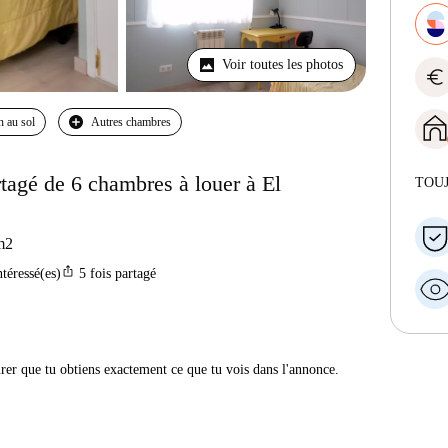
Voir toutes les photos
euro
n au sol
Autres chambres
agé de 6 chambres à louer à El
TOU
m2
ios_share
ntéressé(es)
5
fois partagé
urer que tu obtiens exactement ce que tu vois dans l'annonce.