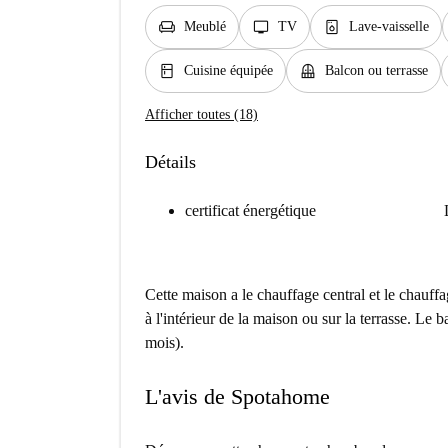
chair
tv
dishwasher_gen
Meublé
TV
Lave-vaisselle
kitchen
balcony
Cuisine équipée
Balcon ou terrasse
Afficher toutes (18)
Détails
certificat énergétique
Cette maison a le chauffage central et le chauff
à l'intérieur de la maison ou sur la terrasse. Le
mois).
L'avis de Spotahome