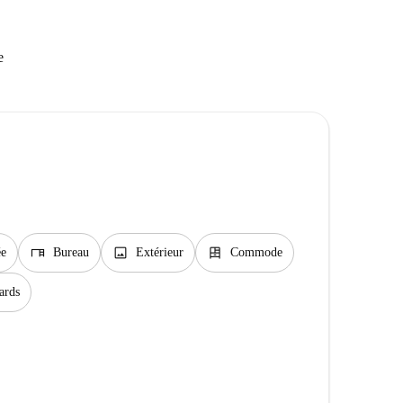
e
desk
image
dresser
ée
Bureau
Extérieur
Commode
ards