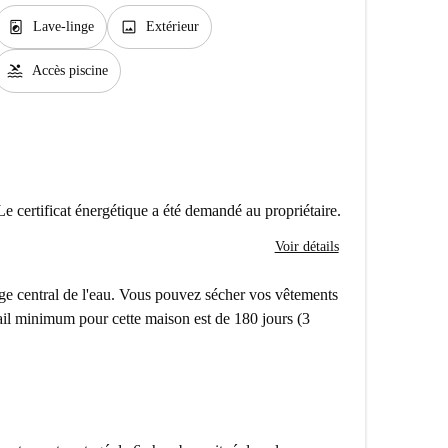
local_laundry_service
image
Lave-linge
Extérieur
pool
Accès piscine
Le certificat énergétique a été demandé au propriétaire.
Voir détails
age central de l'eau. Vous pouvez sécher vos vêtements
 bail minimum pour cette maison est de 180 jours (3