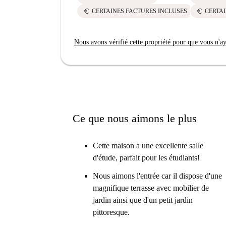
euro
euro
CERTAINES FACTURES INCLUSES
CERTAI
Nous avons vérifié cette propriété pour que vous n'aye
Ce que nous aimons le plus
Cette maison a une excellente salle
d'étude, parfait pour les étudiants!
Nous aimons l'entrée car il dispose d'une
magnifique terrasse avec mobilier de
jardin ainsi que d'un petit jardin
pittoresque.