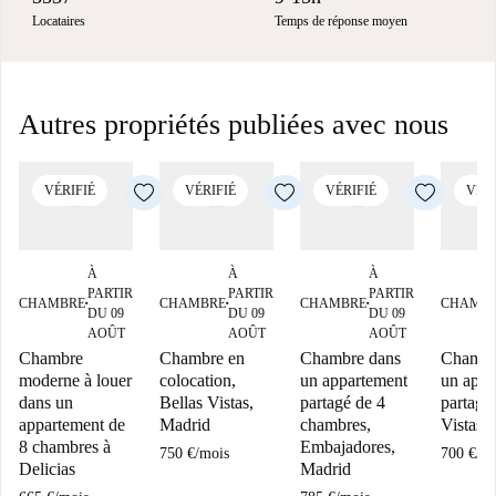
Locataires
Temps de réponse moyen
Autres propriétés publiées avec nous
VÉRIFIÉ
VÉRIFIÉ
VÉRIFIÉ
VÉRI
À
À
À
PARTIR
PARTIR
PARTIR
CHAMBRE
CHAMBRE
CHAMBRE
CHAMB
■
■
■
DU 09
DU 09
DU 09
AOÛT
AOÛT
AOÛT
Chambre
Chambre en
Chambre dans
Chambr
moderne à louer
colocation,
un appartement
un appa
dans un
Bellas Vistas,
partagé de 4
partagé 
appartement de
Madrid
chambres,
Vistas,
8 chambres à
Embajadores,
750 €
/
mois
700 €
/
mo
Delicias
Madrid