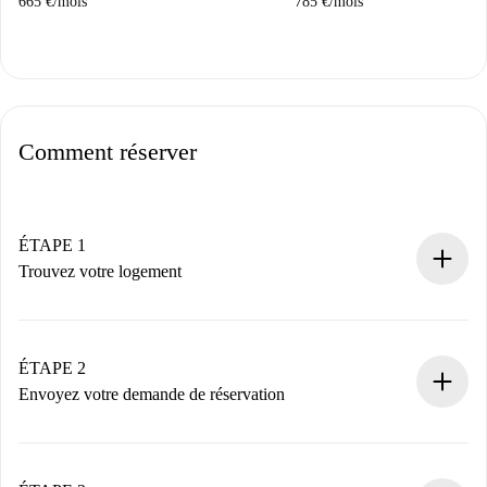
665 €
/
mois
785 €
/
mois
Comment réserver
ÉTAPE 1
Trouvez votre logement
Processus de réservation 100% en ligne.
Logements et Propriétaires vérifiés.
Vous disposez à l’avance de toutes les informations
ÉTAPE 2
nécessaires.
Envoyez votre demande de réservation
Envoyez les informations essentielles sur votre profil et
votre mode de paiement.