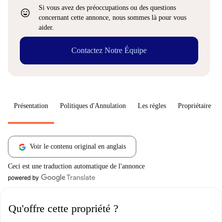
Si vous avez des préoccupations ou des questions
sentiment_very_satisfied
concernant cette annonce, nous sommes là pour vous
aider.
Contactez Notre Équipe
Présentation
Politiques d'Annulation
Les règles
Propriétaire
Voir le contenu original en anglais
Ceci est une traduction automatique de l'annonce
Qu'offre cette propriété ?