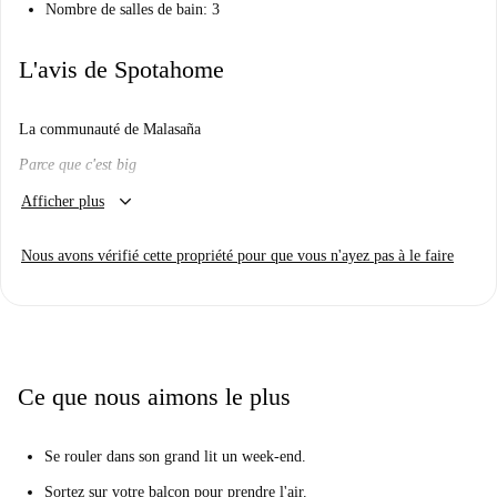
Nombre de salles de bain: 3
L'avis de Spotahome
La communauté de Malasaña
Parce que c'est big
keyboard_arrow_down
Vais-je l'aimer ici?
Afficher plus
Nous le pensons Si vous voulez cette communauté de style dortoir dans
Nous avons vérifié cette propriété pour que vous n'ayez pas à le faire
une propriété moderne et élégante, vous allez l'adorer ici.
Vraiment? Dis m'en plus...
Vous allez adorer le fait que chaque chambre est confortable et élégante
et qu'il existe des zones communes modernes.
Ce que nous aimons le plus
Nous pensons que l'appartement est idéal si vous déménagez à Madrid
seul et souhaitez être entouré de personnes.
Se rouler dans son grand lit un week-end.
Vos 3 principales raisons de vivre ici:
Toutes les chambres sont équipées d'un lit double.
Sortez sur votre balcon pour prendre l'air.