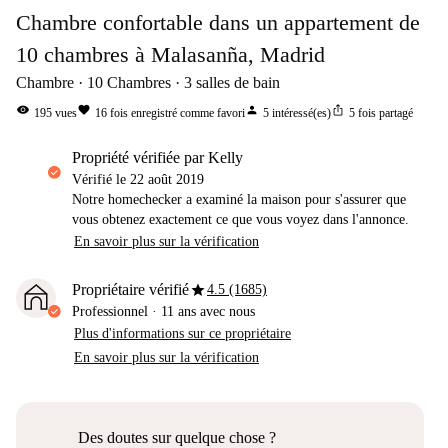
Chambre confortable dans un appartement de
10 chambres à Malasanña, Madrid
Chambre
10
Chambres
3
salles de bain
visibility
favorite
person
ios_share
195
vues
16
fois enregistré comme favori
5
intéressé(es)
5
fois partagé
propriété vérifiée par Kelly
Vérifié le
22 août 2019
Notre homechecker a examiné la maison pour s'assurer que
vous obtenez exactement ce que vous voyez dans l'annonce.
En savoir plus sur la vérification
star
Propriétaire vérifié
4.5 (1685)
Professionnel
·
11 ans
avec nous
Plus d'informations sur ce propriétaire
En savoir plus sur la vérification
Des doutes sur quelque chose ?