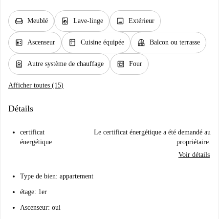
chair
local_laundry_service
image
Meublé
Lave-linge
Extérieur
elevator
kitchen
balcony
Ascenseur
Cuisine équipée
Balcon ou terrasse
water_heater
oven_gen
Autre système de chauffage
Four
Afficher toutes (15)
Détails
certificat
Le certificat énergétique a été demandé au
énergétique
propriétaire.
Voir détails
Type de bien: appartement
étage: 1er
Ascenseur: oui