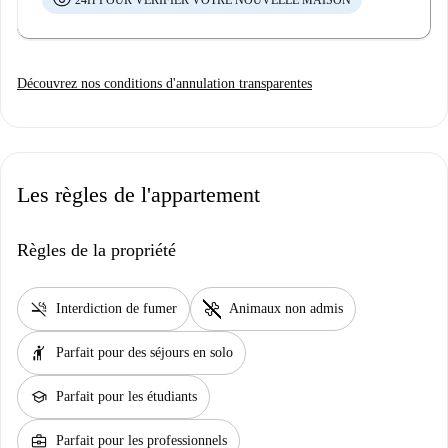
24H POUR VÉRIFIER VOTRE NOUVELLE MAISON
Découvrez nos conditions d'annulation transparentes
Les règles de l'appartement
Règles de la propriété
smoke_free
pet_supplies
Interdiction de fumer
Animaux non admis
hail
Parfait pour des séjours en solo
school
Parfait pour les étudiants
business_center
Parfait pour les professionnels