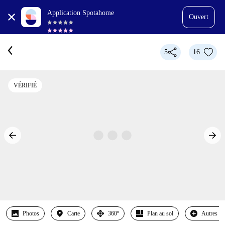
Application Spotahome
Ouvert
5
16
VÉRIFIÉ
Photos
Carte
360º
Plan au sol
Autres c