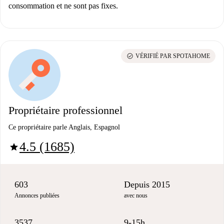
consommation et ne sont pas fixes.
check_circle
VÉRIFIÉ PAR SPOTAHOME
Propriétaire professionnel
Ce propriétaire parle Anglais, Espagnol
4.5 (1685)
star
603
Depuis 2015
Annonces publiées
avec nous
3537
9-15h