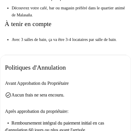
Si vous avez de la chance, votre chambre aura un balcon.
Découvrez votre café, bar ou magasin préféré dans le quartier animé
de Malasaña.
Vous êtes dans l'un des quartiers les plus animés et les plus en vogue
À tenir en compte
de Madrid.
Mais vous devez savoir ceci ...
Avec 3 salles de bain, ça va être 3-4 locataires par salle de bain.
Avec 3 salles de bain, ça va être 3-4 locataires par salle de bain.
Aidez-moi à me décider ...
Il s'agit d'un appartement de 10 chambres situé au 1er étage de la Calle
de Fuencarral, à Madrid. Cette grande propriété dispose de confortables
Politiques d'Annulation
chambres doubles.
Il est parfait pour les jeunes professionnels et les étudiants qui souhaitent
Avant Approbation du Propriétaire
une maison élégante avec une atmosphère vivante.
check_circle
Aucun frais ne sera encouru.
Après approbation du propriétaire:
Remboursement intégral du paiement initial
en cas
d'annulation 60 jours ou plus avant l'arrivée