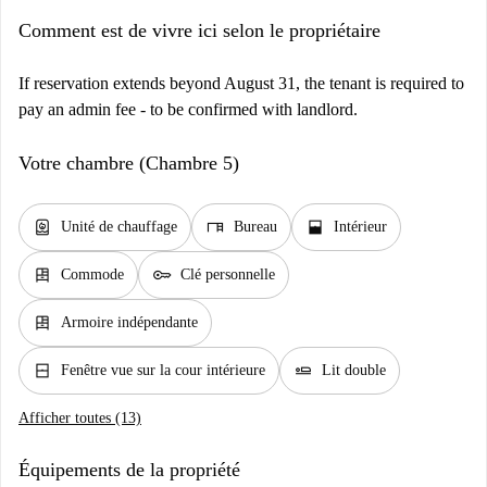
Comment est de vivre ici selon le propriétaire
If reservation extends beyond August 31, the tenant is required to
pay an admin fee - to be confirmed with landlord.
Votre chambre (Chambre 5)
water_heater
desk
window_open
Unité de chauffage
Bureau
Intérieur
dresser
key
Commode
Clé personnelle
dresser
Armoire indépendante
window_closed
airline_seat_flat
Fenêtre vue sur la cour intérieure
Lit double
Afficher toutes (13)
Équipements de la propriété