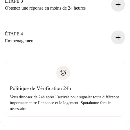
Nous ne vous facturerons rien tant que le propriétaire
ÉTAPE 3
n’aura pas accepté.
Obtenez une réponse en moins de 24 heures
Le propriétaire dispose de 24 heures pour confirmer.
Si accepté, nous vous facturerons et vous mettrons en
contact avec le propriétaire.
ÉTAPE 4
Si refusé : aucun prélèvement et nous vous proposerons
Emménagement
d’autres options.
Accordez avec le propriétaire les détails de votre arrivée,
Documents requis si votre logement est «
Spotahome plus
remise des clés, etc.
».
Spotahome transférera le premier paiement au propriétaire
Pièce d’identité ou Passeport
uniquement si aucun problème n'est signalé.
Justificatif de solvabilité
Domiciliation bancaire
Politique de Vérification 24h
Vous disposez de 24h après l’arrivée pour signaler toute différence
importante entre l’annonce et le logement. Spotahome fera le
nécessaire.