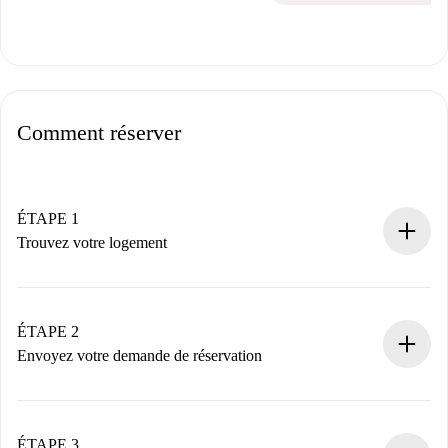
Comment réserver
ÉTAPE 1
Trouvez votre logement
Processus de réservation 100% en ligne.
Logements et Propriétaires vérifiés.
Vous disposez à l’avance de toutes les informations
ÉTAPE 2
nécessaires.
Envoyez votre demande de réservation
Envoyez les informations essentielles sur votre profil et
votre mode de paiement.
Nous ne vous facturerons rien tant que le propriétaire
ÉTAPE 3