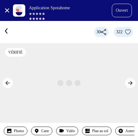
Application Spotahome
Ouvert
30
322
VÉRIFIÉ
Photos
Carte
Vidéo
Plan au sol
Autres 