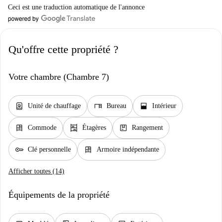
Ceci est une traduction automatique de l'annonce
Qu'offre cette propriété ?
Votre chambre (Chambre 7)
water_heater
desk
window_open
Unité de chauffage
Bureau
Intérieur
dresser
shelves
package
Commode
Étagères
Rangement
key
dresser
Clé personnelle
Armoire indépendante
Afficher toutes (14)
Équipements de la propriété