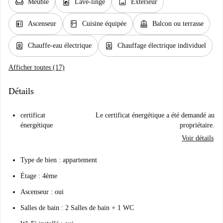
chair
local_laundry_service
image
Meublé
Lave-linge
Extérieur
elevator
kitchen
balcony
Ascenseur
Cuisine équipée
Balcon ou terrasse
water_heater
water_heater
Chauffe-eau électrique
Chauffage électrique individuel
Afficher toutes (17)
Détails
certificat
Le certificat énergétique a été demandé au
énergétique
propriétaire.
Voir détails
Type de bien : appartement
Étage : 4ème
Ascenseur : oui
Salles de bain : 2 Salles de bain + 1 WC