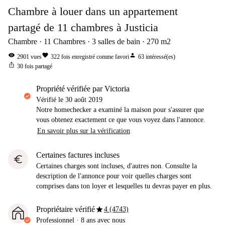
Chambre à louer dans un appartement
partagé de 11 chambres à Justicia
Chambre
11
Chambres
3
salles de bain
270
m2
visibility
favorite
person
2901
vues
322
fois enregistré comme favori
63
intéressé(es)
ios_share
30
fois partagé
propriété vérifiée par Victoria
Vérifié le
30 août 2019
Notre homechecker a examiné la maison pour s'assurer que
vous obtenez exactement ce que vous voyez dans l'annonce.
En savoir plus sur la vérification
Certaines factures incluses
euro
Certaines charges sont incluses, d'autres non. Consulte la
description de l'annonce pour voir quelles charges sont
comprises dans ton loyer et lesquelles tu devras payer en plus.
star
Propriétaire vérifié
4 (4743)
Professionnel
·
8 ans
avec nous