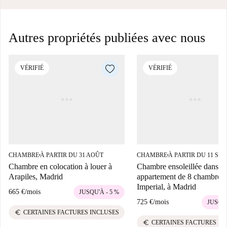
Autres propriétés publiées avec nous
VÉRIFIÉ
VÉRIFIÉ
CHAMBRE
À PARTIR DU 31 AOÛT
CHAMBRE
À PARTIR DU 11 SE
■
■
Chambre en colocation à louer à
Chambre ensoleillée dans u
Arapiles, Madrid
appartement de 8 chambres 
Imperial, à Madrid
665 €
/
mois
JUSQU'À - 5 %
725 €
/
mois
JUSQU'
euro
CERTAINES FACTURES INCLUSES
euro
CERTAINES FACTURES IN