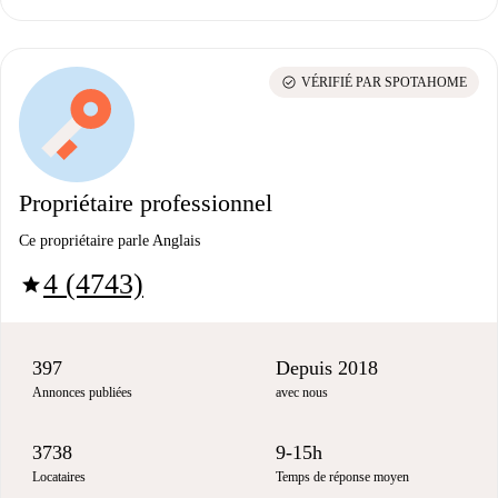
check_circle
VÉRIFIÉ PAR SPOTAHOME
Propriétaire professionnel
Ce propriétaire parle Anglais
4 (4743)
star
397
Depuis 2018
Annonces publiées
avec nous
3738
9-15h
Locataires
Temps de réponse moyen