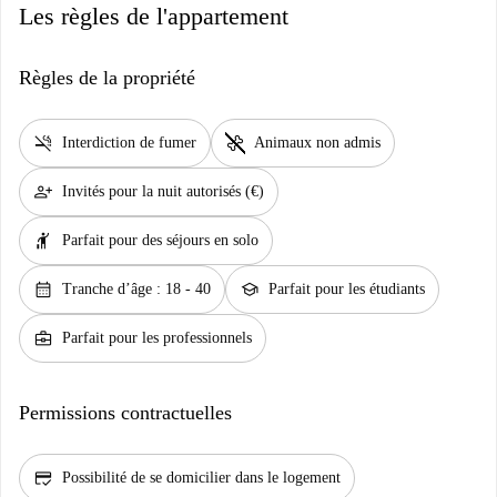
Les règles de l'appartement
Règles de la propriété
smoke_free
pet_supplies
Interdiction de fumer
Animaux non admis
person_add
Invités pour la nuit autorisés (€)
hail
Parfait pour des séjours en solo
calendar_month
school
Tranche d’âge : 18 - 40
Parfait pour les étudiants
business_center
Parfait pour les professionnels
Permissions contractuelles
credit_score
Possibilité de se domicilier dans le logement