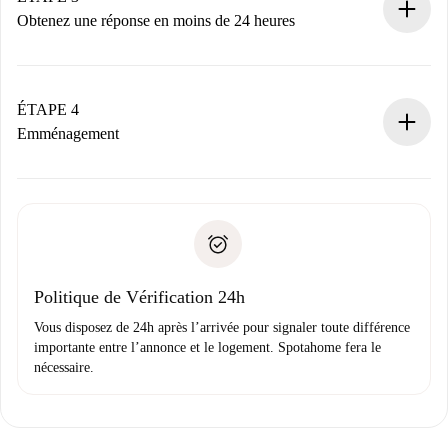
n’aura pas accepté.
Obtenez une réponse en moins de 24 heures
Le propriétaire dispose de 24 heures pour confirmer.
Si accepté, nous vous facturerons et vous mettrons en
contact avec le propriétaire.
ÉTAPE 4
Si refusé : aucun prélèvement et nous vous proposerons
Emménagement
d’autres options.
Accordez avec le propriétaire les détails de votre arrivée,
Documents requis si votre logement est «
Spotahome plus
remise des clés, etc.
».
Spotahome transférera le premier paiement au propriétaire
Pièce d’identité ou Passeport
uniquement si aucun problème n'est signalé.
Justificatif de solvabilité
Domiciliation bancaire
Politique de Vérification 24h
Vous disposez de 24h après l’arrivée pour signaler toute différence
importante entre l’annonce et le logement. Spotahome fera le
nécessaire.