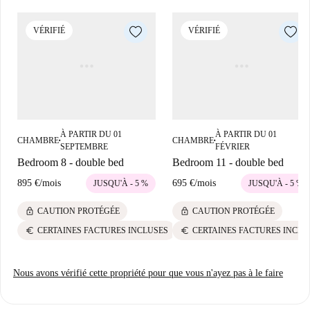
rigoureusement sélectionnés pour garantir leur fiabilité.
Madrid grâce à cet emplacement central.
Justicia est un quartier animé de Madrid offrant un large choix de
VÉRIFIÉ
VÉRIFIÉ
restaurants à proximité. Des établissements méditerranéens comme El 3
de Galdos et Taberna La Española proposent des plats savoureux.
Bellamia Gelateria Italiana et L'Angélys-Heladería Gourmet servent de
délicieuses glaces. Des restaurants comme Brutal 58-Chueca et Ceviches
& Wok offrent des expériences gastronomiques variées, contribuant au
charme du quartier.
À PARTIR DU 01
À PARTIR DU 01
CHAMBRE
CHAMBRE
■
■
SEPTEMBRE
FÉVRIER
Bedroom 8 - double bed
Bedroom 11 - double bed
895 €
/
mois
695 €
/
mois
JUSQU'À - 5 %
JUSQU'À - 5 %
lock
lock
CAUTION PROTÉGÉE
CAUTION PROTÉGÉE
euro
euro
CERTAINES FACTURES INCLUSES
CERTAINES FACTURES INCLU
Nous avons vérifié cette propriété pour que vous n'ayez pas à le faire