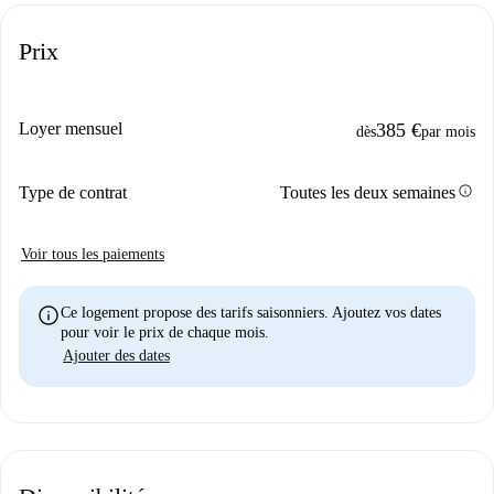
Prix
Loyer mensuel
385 €
dès
par mois
info
Type de contrat
Toutes les deux semaines
Voir tous les paiements
info
Ce logement propose des tarifs saisonniers. Ajoutez vos dates
pour voir le prix de chaque mois.
Ajouter des dates