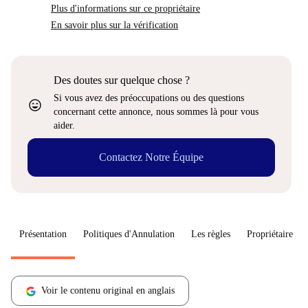
Plus d'informations sur ce propriétaire
En savoir plus sur la vérification
Des doutes sur quelque chose ?
Si vous avez des préoccupations ou des questions
sentiment_very_satisfied
concernant cette annonce, nous sommes là pour vous
aider.
Contactez Notre Équipe
Présentation
Politiques d'Annulation
Les règles
Propriétaire
Voir le contenu original en anglais