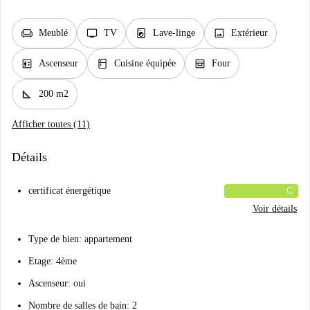
chair
tv
local_laundry_service
image
Meublé
TV
Lave-linge
Extérieur
elevator
kitchen
oven_gen
Ascenseur
Cuisine équipée
Four
square_foot
200 m2
Afficher toutes (11)
Détails
certificat énergétique
C
Voir détails
Type de bien: appartement
Etage: 4ème
Ascenseur: oui
Nombre de salles de bain: 2