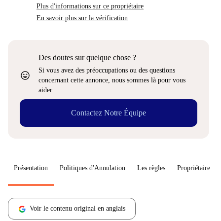
Plus d'informations sur ce propriétaire
En savoir plus sur la vérification
Des doutes sur quelque chose ?
Si vous avez des préoccupations ou des questions
sentiment_very_satisfied
concernant cette annonce, nous sommes là pour vous
aider.
Contactez Notre Équipe
Présentation
Politiques d'Annulation
Les règles
Propriétaire
Voir le contenu original en anglais