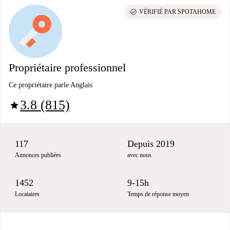
check_circle
VÉRIFIÉ PAR SPOTAHOME
Propriétaire professionnel
Ce propriétaire parle Anglais
3.8 (815)
star
117
Depuis 2019
Annonces publiées
avec nous
1452
9-15h
Locataires
Temps de réponse moyen