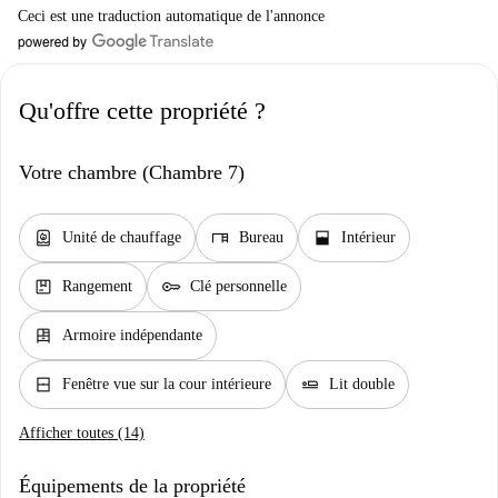
Ceci est une traduction automatique de l'annonce
Qu'offre cette propriété ?
Votre chambre (Chambre 7)
water_heater
desk
window_open
Unité de chauffage
Bureau
Intérieur
package
key
Rangement
Clé personnelle
dresser
Armoire indépendante
window_closed
airline_seat_flat
Fenêtre vue sur la cour intérieure
Lit double
Afficher toutes (14)
Équipements de la propriété