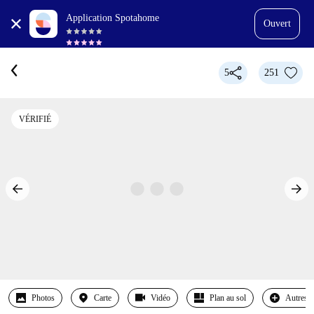
Application Spotahome
Ouvert
5
251
VÉRIFIÉ
Photos
Carte
Vidéo
Plan au sol
Autres 