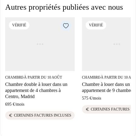
Autres propriétés publiées avec nous
VÉRIFIÉ
VÉRIFIÉ
CHAMBRE
À PARTIR DU 10 AOÛT
CHAMBRE
À PARTIR DU 10 AO
■
■
Chambre double à louer dans un
Chambre à louer dans un
appartement de 4 chambres à
appartement de 9 chambres
Centro, Madrid
575 €
/
mois
695 €
/
mois
euro
CERTAINES FACTURES IN
euro
CERTAINES FACTURES INCLUSES