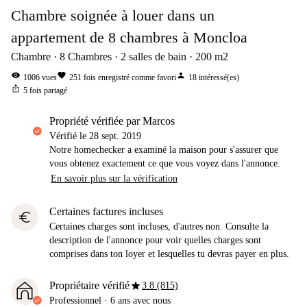
Chambre soignée à louer dans un
appartement de 8 chambres à Moncloa
Chambre
8
Chambres
2
salles de bain
200
m2
visibility
favorite
person
1006
vues
251
fois enregistré comme favori
18
intéressé(es)
ios_share
5
fois partagé
propriété vérifiée par Marcos
Vérifié le
28 sept. 2019
Notre homechecker a examiné la maison pour s'assurer que
vous obtenez exactement ce que vous voyez dans l'annonce.
En savoir plus sur la vérification
Certaines factures incluses
euro
Certaines charges sont incluses, d'autres non. Consulte la
description de l'annonce pour voir quelles charges sont
comprises dans ton loyer et lesquelles tu devras payer en plus.
star
Propriétaire vérifié
3.8 (815)
Professionnel
·
6 ans
avec nous