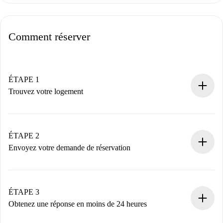
Comment réserver
ÉTAPE 1
Trouvez votre logement
Processus de réservation 100% en ligne.
Logements et Propriétaires vérifiés.
Vous disposez à l’avance de toutes les informations
ÉTAPE 2
nécessaires.
Envoyez votre demande de réservation
Envoyez les informations essentielles sur votre profil et
votre mode de paiement.
Nous ne vous facturerons rien tant que le propriétaire
ÉTAPE 3
n’aura pas accepté.
Obtenez une réponse en moins de 24 heures