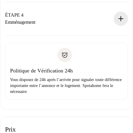
Le propriétaire dispose de 24 heures pour confirmer.
Si accepté, nous vous facturerons et vous mettrons en
contact avec le propriétaire.
ÉTAPE 4
Si refusé : aucun prélèvement et nous vous proposerons
Emménagement
d’autres options.
Accordez avec le propriétaire les détails de votre arrivée,
Documents requis si votre logement est «
Spotahome plus
remise des clés, etc.
».
Spotahome transférera le premier paiement au propriétaire
Pièce d’identité ou Passeport
uniquement si aucun problème n'est signalé.
Justificatif de solvabilité
Domiciliation bancaire
Politique de Vérification 24h
Vous disposez de 24h après l’arrivée pour signaler toute différence
importante entre l’annonce et le logement. Spotahome fera le
nécessaire.
Prix