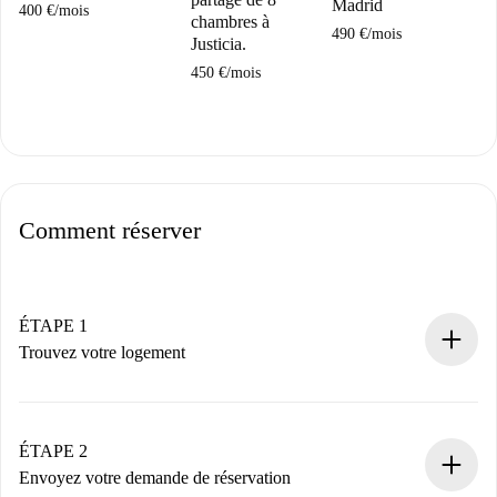
M
Madrid
400 €
/
mois
chambres à
11
490 €
/
mois
Justicia.
450 €
/
mois
Comment réserver
ÉTAPE 1
Trouvez votre logement
Processus de réservation 100% en ligne.
Logements et Propriétaires vérifiés.
Vous disposez à l’avance de toutes les informations
ÉTAPE 2
nécessaires.
Envoyez votre demande de réservation