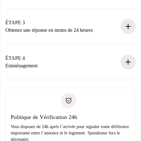
Envoyez les informations essentielles sur votre profil et
votre mode de paiement.
Nous ne vous facturerons rien tant que le propriétaire
ÉTAPE 3
n’aura pas accepté.
Obtenez une réponse en moins de 24 heures
Le propriétaire dispose de 24 heures pour confirmer.
Si accepté, nous vous facturerons et vous mettrons en
contact avec le propriétaire.
ÉTAPE 4
Si refusé : aucun prélèvement et nous vous proposerons
Emménagement
d’autres options.
Accordez avec le propriétaire les détails de votre arrivée,
Documents requis si votre logement est «
Spotahome plus
remise des clés, etc.
».
Spotahome transférera le premier paiement au propriétaire
Pièce d’identité ou Passeport
uniquement si aucun problème n'est signalé.
Justificatif de solvabilité
Domiciliation bancaire
Politique de Vérification 24h
Vous disposez de 24h après l’arrivée pour signaler toute différence
importante entre l’annonce et le logement. Spotahome fera le
nécessaire.