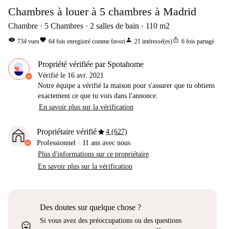
Chambres à louer à 5 chambres à Madrid
Chambre
5
Chambres
2
salles de bain
110
m2
visibility
favorite
person
ios_share
734
vues
64
fois enregistré comme favori
21
intéressé(es)
6
fois partagé
Propriété vérifiée par Spotahome
Vérifié le
16 avr. 2021
Notre équipe a vérifié la maison pour s'assurer que tu obtiens
exactement ce que tu vois dans l'annonce.
En savoir plus sur la vérification
star
Propriétaire vérifié
4 (627)
Professionnel
·
11 ans
avec nous
Plus d'informations sur ce propriétaire
En savoir plus sur la vérification
Des doutes sur quelque chose ?
Si vous avez des préoccupations ou des questions
sentiment_very_satisfied