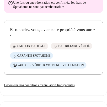
error
Une fois qu'une réservation est confirmée, les frais de
Spotahome
ne sont pas remboursables
.
Et rappelez-vous, avec cette propriété vous aurez
:
lock
check_circle
CAUTION PROTÉGÉE
PROPRIÉTAIRE VÉRIFIÉ
GARANTIE SPOTAHOME
24H POUR VÉRIFIER VOTRE NOUVELLE MAISON
Découvrez nos conditions d'annulation transparentes