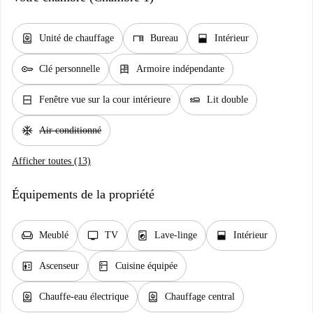
water_heater
desk
window_open
Unité de chauffage
Bureau
Intérieur
key
dresser
Clé personnelle
Armoire indépendante
window_closed
airline_seat_flat
Fenêtre vue sur la cour intérieure
Lit double
ac_unit
Air conditionné
Afficher toutes (13)
Équipements de la propriété
chair
tv
local_laundry_service
window_open
Meublé
TV
Lave-linge
Intérieur
elevator
kitchen
Ascenseur
Cuisine équipée
water_heater
water_heater
Chauffe-eau électrique
Chauffage central