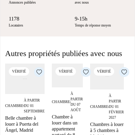
Annonces publiées
avec nous
1178
9-15h
Locataires
Temps de réponse moyen
Autres propriétés publiées avec nous
VÉRIFIÉ
VÉRIFIÉ
VÉRIFIÉ
À
À
PARTIR
À PARTIR
PARTIR
CHAMBRE
■
DU 07
CHAMBRE
DU 01
CHAMBRE
DU 01
■
■
AOÛT
SEPTEMBRE
FÉVRIER
Chambre à
Belle chambre à
2027
louer dans un
S
louer à Puerta del
Chambres à louer
appartement
St
Ángel, Madrid
à 5 chambres à
partagé de 8