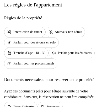
Les règles de l'appartement
Règles de la propriété
smoke_free
pet_supplies
Interdiction de fumer
Animaux non admis
hail
Parfait pour des séjours en solo
calendar_month
school
Tranche d’âge : 18 - 30
Parfait pour les étudiants
business_center
Parfait pour les professionnels
Documents nécessaires pour réserver cette propriété
Ayez ces documents prêts pour l'étape suivante de votre
candidature. Sans eux, la réservation ne peut être complétée.
description
description
Pièce d’identité
Passeport