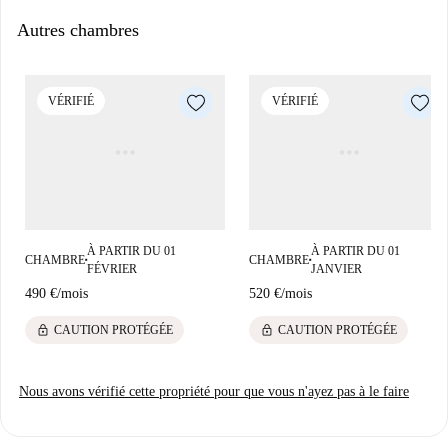
Autres chambres
VÉRIFIÉ
VÉRIFIÉ
À PARTIR DU 01
À PARTIR DU 01
CHAMBRE
CHAMBRE
■
■
FÉVRIER
JANVIER
490 €
/
mois
520 €
/
mois
lock
lock
CAUTION PROTÉGÉE
CAUTION PROTÉGÉE
Nous avons vérifié cette propriété pour que vous n'ayez pas à le faire