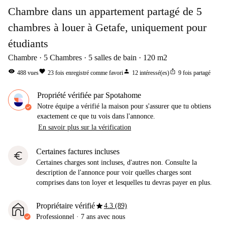
Chambre dans un appartement partagé de 5
chambres à louer à Getafe, uniquement pour
étudiants
Chambre
5
Chambres
5
salles de bain
120
m2
visibility
favorite
person
ios_share
488
vues
23
fois enregistré comme favori
12
intéressé(es)
9
fois partagé
Propriété vérifiée par Spotahome
Notre équipe a vérifié la maison pour s'assurer que tu obtiens
exactement ce que tu vois dans l'annonce.
En savoir plus sur la vérification
Certaines factures incluses
euro
Certaines charges sont incluses, d'autres non. Consulte la
description de l'annonce pour voir quelles charges sont
comprises dans ton loyer et lesquelles tu devras payer en plus.
star
Propriétaire vérifié
4.3 (89)
Professionnel
·
7 ans
avec nous