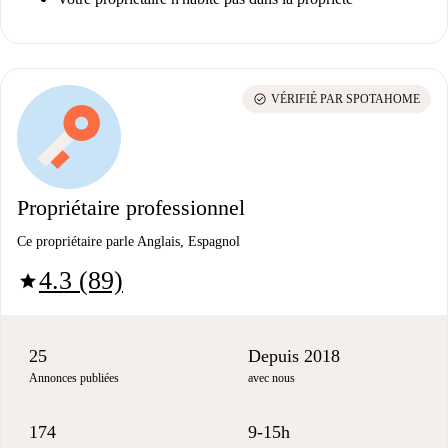
check_circle
VÉRIFIÉ PAR SPOTAHOME
Propriétaire professionnel
Ce propriétaire parle Anglais, Espagnol
4.3 (89)
star
25
Depuis 2018
Annonces publiées
avec nous
174
9-15h