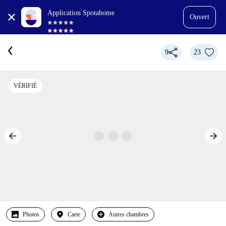
Application Spotahome
Ouvert
9
23
VÉRIFIÉ
Photos
Carte
Autres chambres