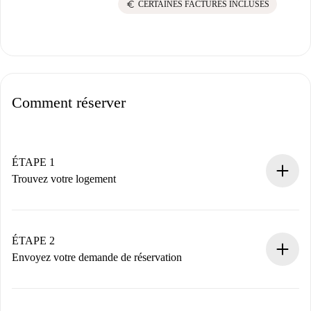
euro
CERTAINES FACTURES INCLUSES
Comment réserver
ÉTAPE 1
Trouvez votre logement
Processus de réservation 100% en ligne.
Logements et Propriétaires vérifiés.
Vous disposez à l’avance de toutes les informations
ÉTAPE 2
nécessaires.
Envoyez votre demande de réservation
Envoyez les informations essentielles sur votre profil et
votre mode de paiement.