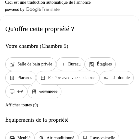
Ceci est une traduction automatique de l'annonce
Qu'offre cette propriété ?
Votre chambre (Chambre 5)
soap
desk
shelves
Salle de bain privée
Bureau
Étagères
dresser
window_closed
airline_seat_flat
Placards
Fenêtre avec vue sur la rue
Lit double
tv
dresser
TV
Commode
Afficher toutes (9)
Équipements de la propriété
chair
ac_unit
dishwasher_gen
Meublé
Air conditionné
Lave-vaisselle