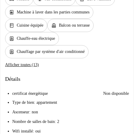
local_laundry_service
Machine à laver dans les parties communes
kitchen
balcony
Cuisine équipée
Balcon ou terrasse
water_heater
Chauffe-eau électrique
water_heater
Chauffage par système d'air conditionné
Afficher toutes (13)
Détails
certificat énergétique
Non disponible
Type de bien: appartement
Ascenseur: non
Nombre de salles de bain: 2
Wifi installé: oui