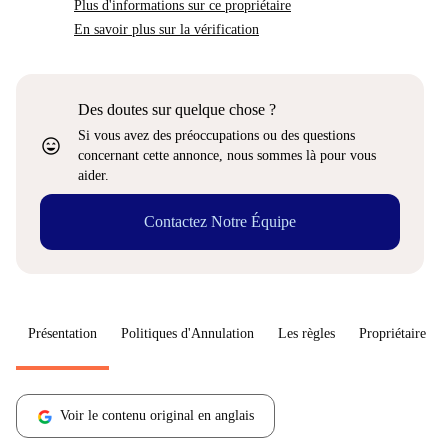
Plus d'informations sur ce propriétaire
En savoir plus sur la vérification
Des doutes sur quelque chose ?
Si vous avez des préoccupations ou des questions
sentiment_very_satisfied
concernant cette annonce, nous sommes là pour vous
aider.
Contactez Notre Équipe
Présentation
Politiques d'Annulation
Les règles
Propriétaire
Voir le contenu original en anglais