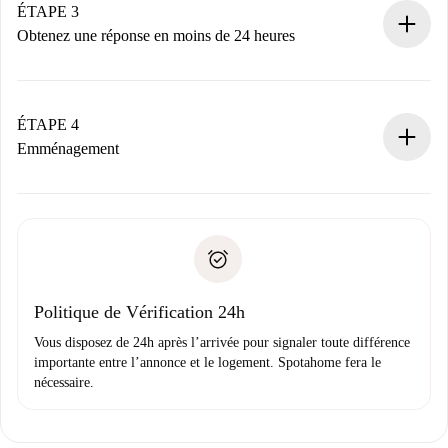
Nous ne vous facturerons rien tant que le propriétaire
ÉTAPE 3
n’aura pas accepté.
Obtenez une réponse en moins de 24 heures
Le propriétaire dispose de 24 heures pour confirmer.
Si accepté, nous vous facturerons et vous mettrons en
contact avec le propriétaire.
ÉTAPE 4
Si refusé : aucun prélèvement et nous vous proposerons
Emménagement
d’autres options.
Accordez avec le propriétaire les détails de votre arrivée,
Documents requis si votre logement est «
Spotahome plus
remise des clés, etc.
».
Spotahome transférera le premier paiement au propriétaire
Pièce d’identité ou Passeport
uniquement si aucun problème n'est signalé.
Justificatif de solvabilité
Domiciliation bancaire
Politique de Vérification 24h
Vous disposez de 24h après l’arrivée pour signaler toute différence
importante entre l’annonce et le logement. Spotahome fera le
nécessaire.