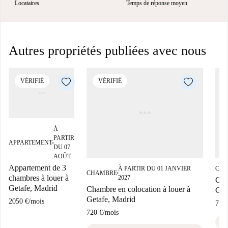
Locataires
Temps de réponse moyen
Autres propriétés publiées avec nous
VÉRIFIÉ
VÉRIFIÉ
À
PARTIR
APPARTEMENT
■
DU 07
AOÛT
Appartement de 3
À PARTIR DU 01 JANVIER
CH
CHAMBRE
■
chambres à louer à
2027
Cha
Getafe, Madrid
Chambre en colocation à louer à
Get
Getafe, Madrid
2050 €
/
mois
720
720 €
/
mois
euro