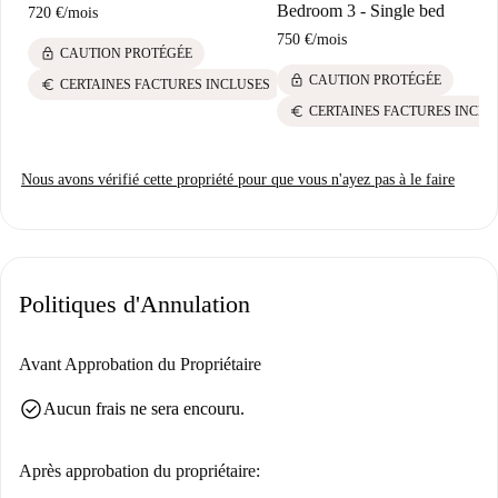
Bedroom 3 - Single bed
720 €
/
mois
expériences culinaires variées. De plus, son emplacement permet
750 €
/
mois
d'accéder facilement à des sites touristiques uniques comme le Mural
lock
CAUTION PROTÉGÉE
Feminista, ce qui en fait un lieu de vie animé et attrayant.
lock
CAUTION PROTÉGÉE
euro
CERTAINES FACTURES INCLUSES
euro
CERTAINES FACTURES INCLU
Nous avons vérifié cette propriété pour que vous n'ayez pas à le faire
Politiques d'Annulation
Avant Approbation du Propriétaire
check_circle
Aucun frais ne sera encouru.
Après approbation du propriétaire: