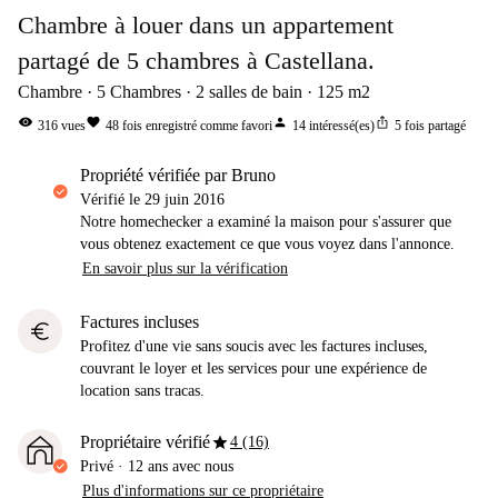
Chambre à louer dans un appartement
partagé de 5 chambres à Castellana.
Chambre
5
Chambres
2
salles de bain
125
m2
visibility
favorite
person
ios_share
316
vues
48
fois enregistré comme favori
14
intéressé(es)
5
fois partagé
propriété vérifiée par Bruno
Vérifié le
29 juin 2016
Notre homechecker a examiné la maison pour s'assurer que
vous obtenez exactement ce que vous voyez dans l'annonce.
En savoir plus sur la vérification
Factures incluses
euro
Profitez d'une vie sans soucis avec les factures incluses,
couvrant le loyer et les services pour une expérience de
location sans tracas.
star
Propriétaire vérifié
4 (16)
Privé
·
12 ans
avec nous
Plus d'informations sur ce propriétaire