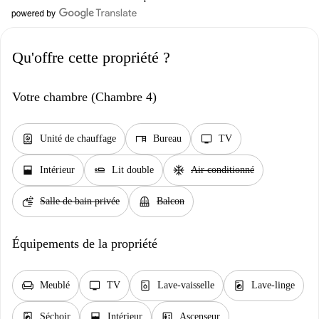
Qu'offre cette propriété ?
Votre chambre (Chambre 4)
water_heater
desk
tv
Unité de chauffage
Bureau
TV
window_open
airline_seat_flat
ac_unit
Intérieur
Lit double
Air conditionné
soap
balcony
Salle de bain privée
Balcon
Équipements de la propriété
chair
tv
dishwasher_gen
local_laundry_service
Meublé
TV
Lave-vaisselle
Lave-linge
local_laundry_service
window_open
elevator
Séchoir
Intérieur
Ascenseur