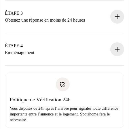
votre mode de paiement.
Nous ne vous facturerons rien tant que le propriétaire
ÉTAPE 3
n’aura pas accepté.
Obtenez une réponse en moins de 24 heures
Le propriétaire dispose de 24 heures pour confirmer.
Si accepté, nous vous facturerons et vous mettrons en
contact avec le propriétaire.
ÉTAPE 4
Si refusé : aucun prélèvement et nous vous proposerons
Emménagement
d’autres options.
Accordez avec le propriétaire les détails de votre arrivée,
Documents requis si votre logement est «
Spotahome plus
remise des clés, etc.
».
Spotahome transférera le premier paiement au propriétaire
Pièce d’identité ou Passeport
uniquement si aucun problème n'est signalé.
Justificatif de solvabilité
Domiciliation bancaire
Politique de Vérification 24h
Vous disposez de 24h après l’arrivée pour signaler toute différence
importante entre l’annonce et le logement. Spotahome fera le
nécessaire.