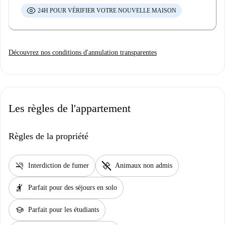
24H POUR VÉRIFIER VOTRE NOUVELLE MAISON
Découvrez nos conditions d'annulation transparentes
Les règles de l'appartement
Règles de la propriété
smoke_free
pet_supplies
Interdiction de fumer
Animaux non admis
hail
Parfait pour des séjours en solo
school
Parfait pour les étudiants