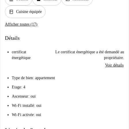
kitchen
Cuisine équipée
Afficher toutes (17)
Détails
certificat
Le certificat énergétique a été demandé au
énergétique
propriétaire.
Voir détails
Type de bien: appartement
Etage: 4
Ascenseur: oui
Wi-Fi installé: oui
Wi-Fi activée: oui