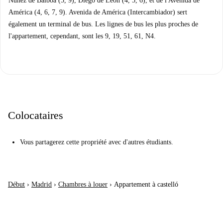
Nuñez de Balboa (5, 9), Diego de León (4, 5, 6), et de l'Avenida de
América (4, 6, 7, 9). Avenida de América (Intercambiador) sert
également un terminal de bus. Les lignes de bus les plus proches de
l'appartement, cependant, sont les 9, 19, 51, 61, N4.
Colocataires
Vous partagerez cette propriété avec d'autres étudiants.
Début
›
Madrid
›
Chambres à louer
›
Appartement à castelló