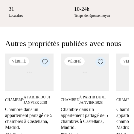
31
10-24h
Locataires
Temps de réponse moyen
Autres propriétés publiées avec nous
VÉRIFIÉ
VÉRIFIÉ
VÉRIF
À PARTIR DU 01
À PARTIR DU 01
CHAMBRE
CHAMBRE
CHAMBR
■
■
JANVIER 2028
JANVIER 2028
Chambre dans un
Chambre dans un
Chambre
appartement partagé de 5
appartement partagé de 5
appartem
chambres à Castellana,
chambres à Castellana,
chambres 
Madrid.
Madrid.
Madrid.