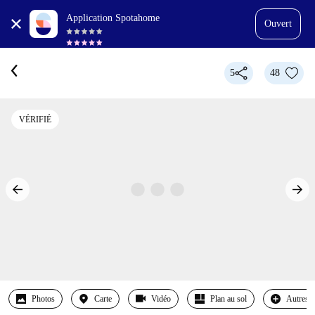
Application Spotahome
Ouvert
5
48
VÉRIFIÉ
Photos
Carte
Vidéo
Plan au sol
Autres 