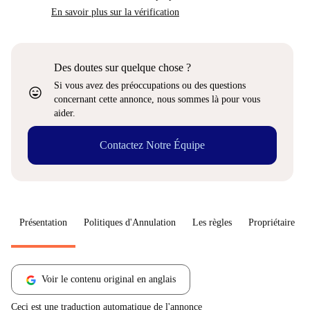
En savoir plus sur la vérification
Des doutes sur quelque chose ?
Si vous avez des préoccupations ou des questions
sentiment_very_satisfied
concernant cette annonce, nous sommes là pour vous
aider.
Contactez Notre Équipe
Présentation
Politiques d'Annulation
Les règles
Propriétaire
Voir le contenu original en anglais
Ceci est une traduction automatique de l'annonce