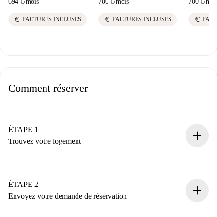
694 €
/
mois
700 €
/
mois
700 €
/
moi
euro
euro
euro
FACTURES INCLUSES
FACTURES INCLUSES
FACT
Comment réserver
ÉTAPE 1
Trouvez votre logement
Processus de réservation 100% en ligne.
Logements et Propriétaires vérifiés.
Vous disposez à l’avance de toutes les informations
ÉTAPE 2
nécessaires.
Envoyez votre demande de réservation
Envoyez les informations essentielles sur votre profil et