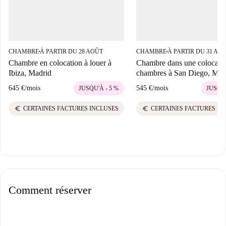
CHAMBRE
À PARTIR DU 28 AOÛT
CHAMBRE
À PARTIR DU 31 AO
■
■
Chambre en colocation à louer à
Chambre dans une colocatio
Ibiza, Madrid
chambres à San Diego, Mad
645 €
/
mois
545 €
/
mois
JUSQU'À - 5 %
JUSQU'
euro
euro
CERTAINES FACTURES INCLUSES
CERTAINES FACTURES IN
Comment réserver