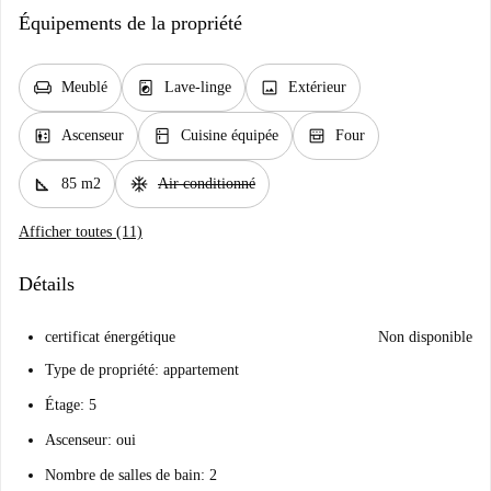
Équipements de la propriété
chair
local_laundry_service
image
Meublé
Lave-linge
Extérieur
elevator
kitchen
oven_gen
Ascenseur
Cuisine équipée
Four
square_foot
ac_unit
85 m2
Air conditionné
Afficher toutes (11)
Détails
certificat énergétique
Non disponible
Type de propriété: appartement
Étage: 5
Ascenseur: oui
Nombre de salles de bain: 2