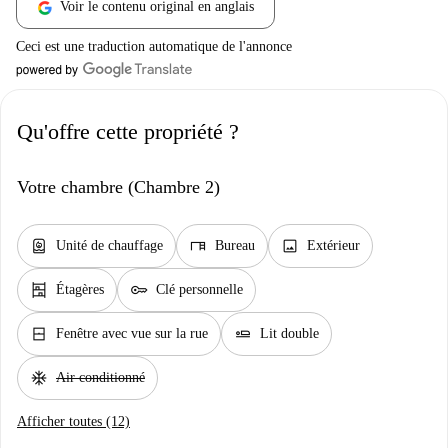
Voir le contenu original en anglais
Ceci est une traduction automatique de l'annonce
Qu'offre cette propriété ?
Votre chambre (Chambre 2)
water_heater
desk
image
Unité de chauffage
Bureau
Extérieur
shelves
key
Étagères
Clé personnelle
window_closed
airline_seat_flat
Fenêtre avec vue sur la rue
Lit double
ac_unit
Air conditionné
Afficher toutes (12)