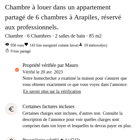
Chambre à louer dans un appartement
partagé de 6 chambres à Arapiles, réservé
aux professionnels.
Chambre
6
Chambres
2
salles de bain
85
m2
visibility
favorite
person
956
vues
143
fois enregistré comme favori
19
intéressé(es)
ios_share
9
fois partagé
propriété vérifiée par Mauro
Vérifié le
20 avr. 2023
Notre homechecker a examiné la maison pour s'assurer que
vous obtenez exactement ce que vous voyez dans l'annonce.
En savoir plus sur la vérification
Certaines factures incluses
euro
Certaines charges sont incluses, d'autres non. Consulte la
description de l'annonce pour voir quelles charges sont
comprises dans ton loyer et lesquelles tu devras payer en plus.