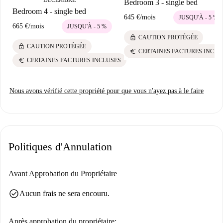
Bedroom 3 - single bed
Bedroom 4 - single bed
645 €
/
mois
JUSQU'À - 5 %
665 €
/
mois
JUSQU'À - 5 %
lock
CAUTION PROTÉGÉE
lock
CAUTION PROTÉGÉE
euro
CERTAINES FACTURES INCLU
euro
CERTAINES FACTURES INCLUSES
Nous avons vérifié cette propriété pour que vous n'ayez pas à le faire
Politiques d'Annulation
Avant Approbation du Propriétaire
check_circle
Aucun frais ne sera encouru.
Après approbation du propriétaire: