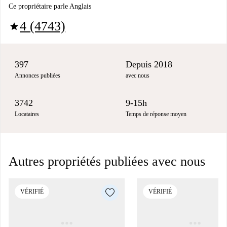
Ce propriétaire parle Anglais
4 (4743)
star
397
Depuis 2018
Annonces publiées
avec nous
3742
9-15h
Locataires
Temps de réponse moyen
Autres propriétés publiées avec nous
VÉRIFIÉ
VÉRIFIÉ