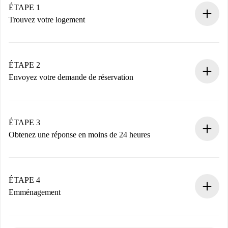
ÉTAPE 1
Trouvez votre logement
Processus de réservation 100% en ligne.
Logements et Propriétaires vérifiés.
Vous disposez à l’avance de toutes les informations
ÉTAPE 2
nécessaires.
Envoyez votre demande de réservation
Envoyez les informations essentielles sur votre profil et
votre mode de paiement.
Nous ne vous facturerons rien tant que le propriétaire
ÉTAPE 3
n’aura pas accepté.
Obtenez une réponse en moins de 24 heures
Le propriétaire dispose de 24 heures pour confirmer.
Si accepté, nous vous facturerons et vous mettrons en
contact avec le propriétaire.
ÉTAPE 4
Si refusé : aucun prélèvement et nous vous proposerons
Emménagement
d’autres options.
Accordez avec le propriétaire les détails de votre arrivée,
Documents requis si votre logement est «
Spotahome plus
remise des clés, etc.