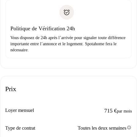
».
Spotahome transférera le premier paiement au propriétaire
Pièce d’identité ou Passeport
uniquement si aucun problème n'est signalé.
Justificatif de solvabilité
Domiciliation bancaire
Politique de Vérification 24h
Vous disposez de 24h après l’arrivée pour signaler toute différence
importante entre l’annonce et le logement. Spotahome fera le
nécessaire.
Prix
Loyer mensuel
715 €
par mois
info
Type de contrat
Toutes les deux semaines