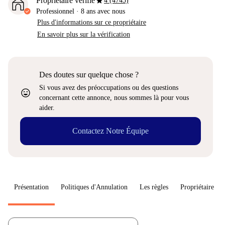
star
Propriétaire vérifié
4 (4743)
Professionnel
·
8 ans
avec nous
Plus d'informations sur ce propriétaire
En savoir plus sur la vérification
Des doutes sur quelque chose ?
Si vous avez des préoccupations ou des questions
sentiment_very_satisfied
concernant cette annonce, nous sommes là pour vous
aider.
Contactez Notre Équipe
Présentation
Politiques d'Annulation
Les règles
Propriétaire