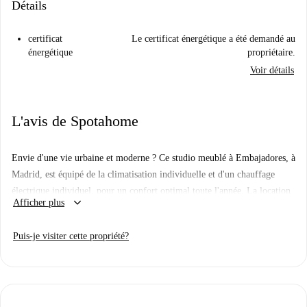
Détails
certificat
Le certificat énergétique a été demandé au
énergétique
propriétaire.
Voir détails
L'avis de Spotahome
Envie d'une vie urbaine et moderne ? Ce studio meublé à Embajadores, à
Madrid, est équipé de la climatisation individuelle et d'un chauffage
électrique individuel, pour un confort optimal toute l'année. La location
keyboard_arrow_down
Afficher plus
comprend une cuisine équipée et l'accès à un lave-linge commun, idéal
pour vos besoins quotidiens. Il est interdit de fumer et les animaux sont
Puis-je visiter cette propriété?
interdits. L'appartement ne dispose pas de parking ni d'accès à la piscine.
Cependant, un ascenseur vous permettra d'accéder facilement à votre
logement.
Situé dans le quartier animé d'Embajadores, ce studio est proche de