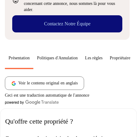
sentiment_very_satisfied
concernant cette annonce, nous sommes là pour vous
aider.
Contactez Notre Équipe
Présentation
Politiques d'Annulation
Les règles
Propriétaire
Voir le contenu original en anglais
Ceci est une traduction automatique de l'annonce
Qu'offre cette propriété ?