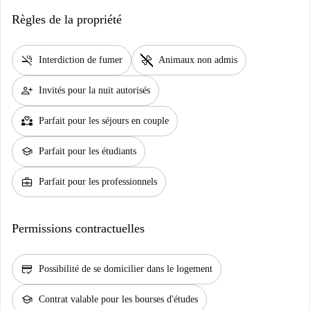
Règles de la propriété
smoke_free
pet_supplies
Interdiction de fumer
Animaux non admis
person_add
Invités pour la nuit autorisés
partner_heart
Parfait pour les séjours en couple
school
Parfait pour les étudiants
business_center
Parfait pour les professionnels
Permissions contractuelles
credit_score
Possibilité de se domicilier dans le logement
school
Contrat valable pour les bourses d'études