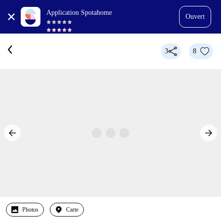
Application Spotahome
Ouvert
3
8
Photos
Carte