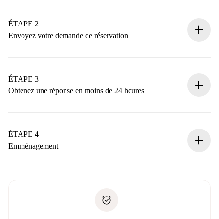
Logements et Propriétaires vérifiés.
Vous disposez à l’avance de toutes les informations
ÉTAPE 2
nécessaires.
Envoyez votre demande de réservation
Envoyez les informations essentielles sur votre profil et
votre mode de paiement.
Nous ne vous facturerons rien tant que le propriétaire
ÉTAPE 3
n’aura pas accepté.
Obtenez une réponse en moins de 24 heures
Le propriétaire dispose de 24 heures pour confirmer.
Si accepté, nous vous facturerons et vous mettrons en
contact avec le propriétaire.
ÉTAPE 4
Si refusé : aucun prélèvement et nous vous proposerons
Emménagement
d’autres options.
Accordez avec le propriétaire les détails de votre arrivée,
Documents requis si votre logement est «
Spotahome plus
remise des clés, etc.
».
Spotahome transférera le premier paiement au propriétaire
Pièce d’identité ou Passeport
uniquement si aucun problème n'est signalé.
Justificatif de solvabilité
Domiciliation bancaire