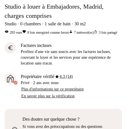
Studio à louer à Embajadores, Madrid,
charges comprises
Studio
0
chambres
1
salle de bain
30
m2
visibility
favorite
person
ios_share
293
vues
8
fois enregistré comme favori
7
intéressé(es)
3
fois partagé
Factures incluses
euro
Profitez d'une vie sans soucis avec les factures incluses,
couvrant le loyer et les services pour une expérience de
location sans tracas.
star
Propriétaire vérifié
4.3 (14)
Privé
·
2 ans
avec nous
Plus d'informations sur ce propriétaire
En savoir plus sur la vérification
Des doutes sur quelque chose ?
Si vous avez des préoccupations ou des questions