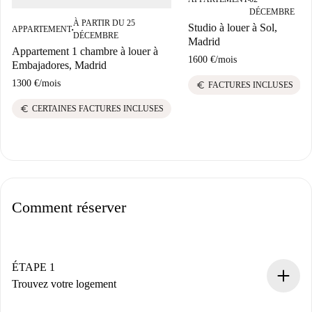
DÉCEMBRE
À PARTIR DU 25
Studio à louer à Sol,
APPARTEMENT
■
DÉCEMBRE
Madrid
Appartement 1 chambre à louer à
1600 €
/
mois
Embajadores, Madrid
1300 €
/
mois
euro
FACTURES INCLUSES
euro
CERTAINES FACTURES INCLUSES
Comment réserver
ÉTAPE 1
Trouvez votre logement
Processus de réservation 100% en ligne.