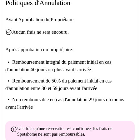
Politiques d'Annulation
plusieurs attractions touristiques importantes. Le Rastro et la Plaza del
General sont à quelques pas, tout comme d'autres sites culturels tels que
La Fuentecilla et la Puerta de Toledo. Que vous souhaitiez explorer la
Avant Approbation du Propriétaire
scène artistique locale ou profiter des restaurants du quartier, cet
check_circle
Aucun frais ne sera encouru.
emplacement vous offrira un cadre de vie riche.
Après approbation du propriétaire:
Remboursement intégral du paiement initial
en cas
d'annulation 60 jours ou plus avant l'arrivée
Remboursement de 50% du paiement initial
en cas
d'annulation entre 30 et 59 jours avant l'arrivée
Non remboursable
en cas d'annulation 29 jours ou moins
avant l'arrivée
error
Une fois qu'une réservation est confirmée, les frais de
Spotahome
ne sont pas remboursables
.