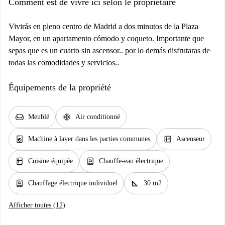
Comment est de vivre ici selon le propriétaire
Vivirás en pleno centro de Madrid a dos minutos de la Plaza
Mayor, en un apartamento cómodo y coqueto. Importante que
sepas que es un cuarto sin ascensor.. por lo demás disfrutaras de
todas las comodidades y servicios..
Équipements de la propriété
chair
ac_unit
Meublé
Air conditionné
local_laundry_service
elevator
Machine à laver dans les parties communes
Ascenseur
kitchen
water_heater
Cuisine équipée
Chauffe-eau électrique
water_heater
square_foot
Chauffage électrique individuel
30 m2
Afficher toutes (12)