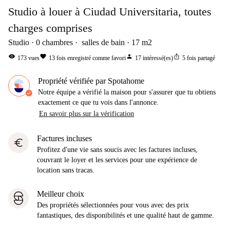
Studio à louer à Ciudad Universitaria, toutes
charges comprises
Studio
0
chambres
salles de bain
17
m2
visibility
favorite
person
ios_share
173
vues
13
fois enregistré comme favori
17
intéressé(es)
5
fois partagé
Propriété vérifiée par Spotahome
Notre équipe a vérifié la maison pour s'assurer que tu obtiens
exactement ce que tu vois dans l'annonce.
En savoir plus sur la vérification
Factures incluses
euro
Profitez d'une vie sans soucis avec les factures incluses,
couvrant le loyer et les services pour une expérience de
location sans tracas.
Meilleur choix
Des propriétés sélectionnées pour vous avec des prix
fantastiques, des disponibilités et une qualité haut de gamme.