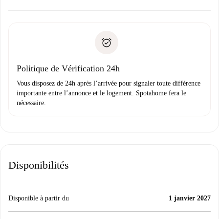
Accordez avec le propriétaire les détails de votre arrivée,
Documents requis si votre logement est «
Spotahome plus
remise des clés, etc.
».
Spotahome transférera le premier paiement au propriétaire
Pièce d’identité ou Passeport
uniquement si aucun problème n'est signalé.
Justificatif de solvabilité
Domiciliation bancaire
Politique de Vérification 24h
Vous disposez de 24h après l’arrivée pour signaler toute différence
importante entre l’annonce et le logement. Spotahome fera le
nécessaire.
Disponibilités
Disponible à partir du
1 janvier 2027