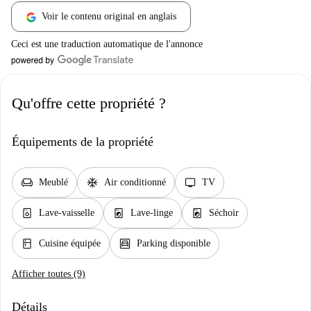
Voir le contenu original en anglais
Ceci est une traduction automatique de l'annonce
Qu'offre cette propriété ?
Équipements de la propriété
chair
ac_unit
tv
Meublé
Air conditionné
TV
dishwasher_gen
local_laundry_service
local_laundry_service
Lave-vaisselle
Lave-linge
Séchoir
kitchen
garage
Cuisine équipée
Parking disponible
Afficher toutes (9)
Détails