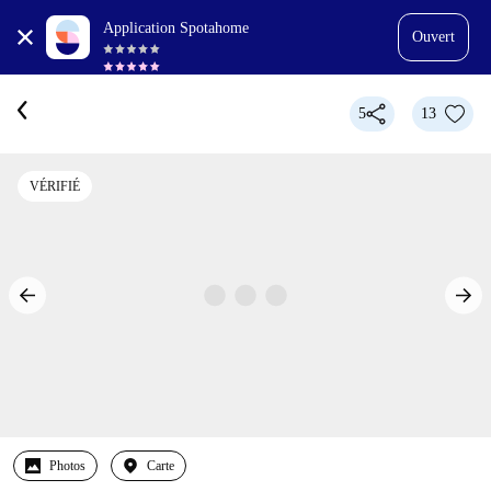
Application Spotahome
Ouvert
5
13
VÉRIFIÉ
Photos
Carte