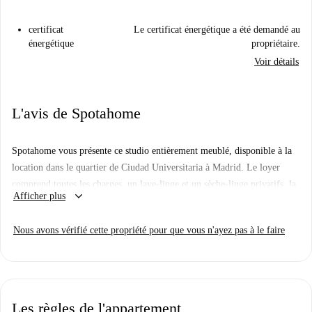
certificat
Le certificat énergétique a été demandé au
énergétique
propriétaire.
Voir détails
L'avis de Spotahome
Spotahome vous présente ce studio entièrement meublé, disponible à la
location dans le quartier de Ciudad Universitaria à Madrid. Le loyer
comprend toutes les charges, un lave-linge et un sèche-linge privatifs, la
keyboard_arrow_down
Afficher plus
climatisation centrale, ainsi qu'une cuisine équipée d'un lave-vaisselle et
d'une télévision. Un parking est également à votre disposition pour plus
Nous avons vérifié cette propriété pour que vous n'ayez pas à le faire
de confort. Spotahome a personnellement inspecté ce studio pour votre
tranquillité d'esprit.
Ciudad Universitaria est un quartier dynamique de Madrid, réputé pour
sa proximité avec les établissements d'enseignement et les lieux culturels.
Les règles de l'appartement
Parmi les points d'intérêt à proximité, citons La Salle Centro