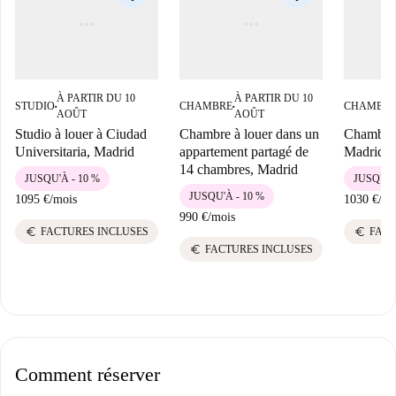
À PARTIR DU 10
À PARTIR DU 10
STUDIO
CHAMBRE
CHAMBR
■
■
AOÛT
AOÛT
Studio à louer à Ciudad
Chambre à louer dans un
Chambre 
Universitaria, Madrid
appartement partagé de
Madrid
14 chambres, Madrid
JUSQU'À - 10 %
JUSQU'À
JUSQU'À - 10 %
1095 €
/
mois
1030 €
/
mo
990 €
/
mois
euro
euro
FACTURES INCLUSES
FACT
euro
FACTURES INCLUSES
Comment réserver