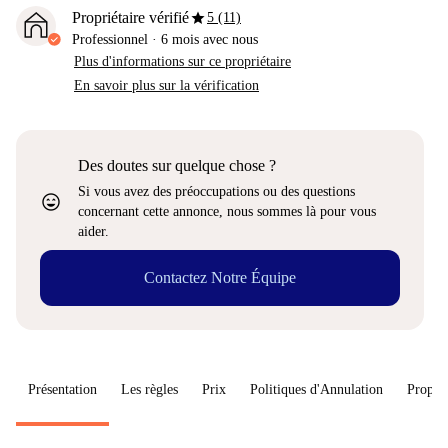
star
Propriétaire vérifié
5 (11)
Professionnel
·
6 mois
avec nous
Plus d'informations sur ce propriétaire
En savoir plus sur la vérification
Des doutes sur quelque chose ?
Si vous avez des préoccupations ou des questions
sentiment_very_satisfied
concernant cette annonce, nous sommes là pour vous
aider.
Contactez Notre Équipe
Présentation
Les règles
Prix
Politiques d'Annulation
Proprié