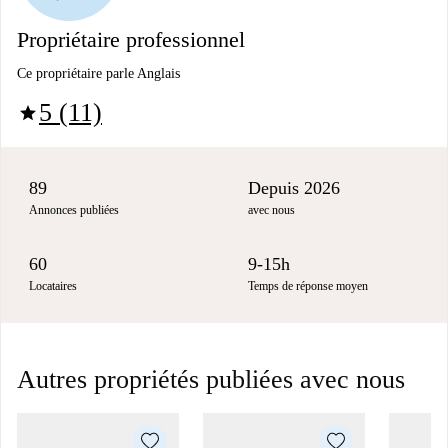
Propriétaire professionnel
Ce propriétaire parle Anglais
5 (11)
star
89
Depuis 2026
Annonces publiées
avec nous
60
9-15h
Locataires
Temps de réponse moyen
Autres propriétés publiées avec nous