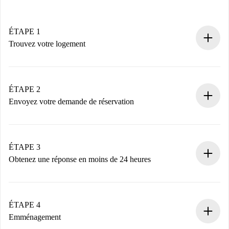
ÉTAPE 1
Trouvez votre logement
Processus de réservation 100% en ligne.
Logements et Propriétaires vérifiés.
Vous disposez à l’avance de toutes les informations
ÉTAPE 2
nécessaires.
Envoyez votre demande de réservation
Envoyez les informations essentielles sur votre profil et
votre mode de paiement.
Nous ne vous facturerons rien tant que le propriétaire
ÉTAPE 3
n’aura pas accepté.
Obtenez une réponse en moins de 24 heures
Le propriétaire dispose de 24 heures pour confirmer.
Si accepté, nous vous facturerons et vous mettrons en
contact avec le propriétaire.
ÉTAPE 4
Si refusé : aucun prélèvement et nous vous proposerons
Emménagement
d’autres options.