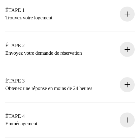
ÉTAPE 1
Trouvez votre logement
Processus de réservation 100% en ligne.
Logements et Propriétaires vérifiés.
Vous disposez à l’avance de toutes les informations
ÉTAPE 2
nécessaires.
Envoyez votre demande de réservation
Envoyez les informations essentielles sur votre profil et
votre mode de paiement.
Nous ne vous facturerons rien tant que le propriétaire
ÉTAPE 3
n’aura pas accepté.
Obtenez une réponse en moins de 24 heures
Le propriétaire dispose de 24 heures pour confirmer.
Si accepté, nous vous facturerons et vous mettrons en
contact avec le propriétaire.
ÉTAPE 4
Si refusé : aucun prélèvement et nous vous proposerons
Emménagement
d’autres options.
Accordez avec le propriétaire les détails de votre arrivée,
Documents requis si votre logement est «
Spotahome plus