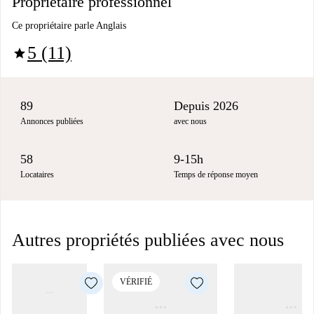
Propriétaire professionnel
Ce propriétaire parle Anglais
5 (11)
star
89
Depuis 2026
Annonces publiées
avec nous
58
9-15h
Locataires
Temps de réponse moyen
Autres propriétés publiées avec nous
VÉRIFIÉ