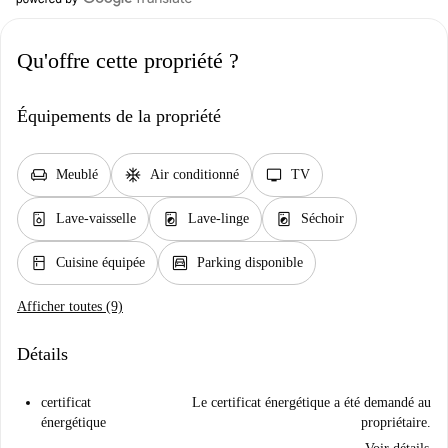
Qu'offre cette propriété ?
Équipements de la propriété
chair
ac_unit
tv
Meublé
Air conditionné
TV
dishwasher_gen
local_laundry_service
local_laundry_service
Lave-vaisselle
Lave-linge
Séchoir
kitchen
garage
Cuisine équipée
Parking disponible
Afficher toutes (9)
Détails
certificat
Le certificat énergétique a été demandé au
énergétique
propriétaire.