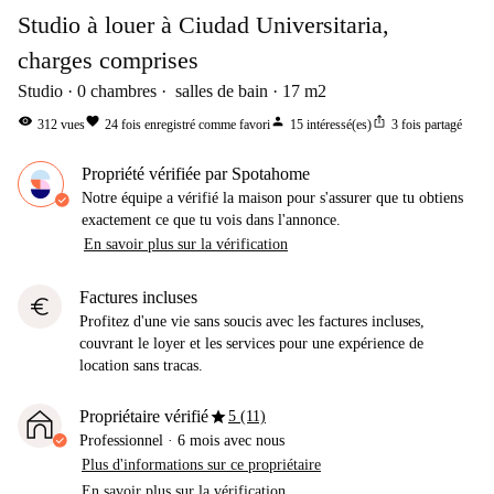
Studio à louer à Ciudad Universitaria,
charges comprises
Studio
0
chambres
salles de bain
17
m2
visibility
favorite
person
ios_share
312
vues
24
fois enregistré comme favori
15
intéressé(es)
3
fois partagé
Propriété vérifiée par Spotahome
Notre équipe a vérifié la maison pour s'assurer que tu obtiens
exactement ce que tu vois dans l'annonce.
En savoir plus sur la vérification
Factures incluses
euro
Profitez d'une vie sans soucis avec les factures incluses,
couvrant le loyer et les services pour une expérience de
location sans tracas.
star
Propriétaire vérifié
5 (11)
Professionnel
·
6 mois
avec nous
Plus d'informations sur ce propriétaire
En savoir plus sur la vérification