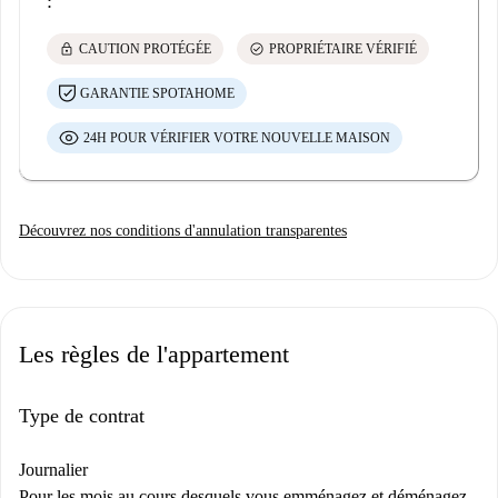
:
lock
check_circle
CAUTION PROTÉGÉE
PROPRIÉTAIRE VÉRIFIÉ
GARANTIE SPOTAHOME
24H POUR VÉRIFIER VOTRE NOUVELLE MAISON
Découvrez nos conditions d'annulation transparentes
Les règles de l'appartement
Type de contrat
Journalier
Pour les mois au cours desquels vous emménagez et déménagez,