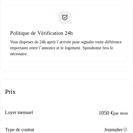
remise des clés, etc.
».
Spotahome transférera le premier paiement au propriétaire
Pièce d’identité ou Passeport
uniquement si aucun problème n'est signalé.
Justificatif de solvabilité
Domiciliation bancaire
Politique de Vérification 24h
Vous disposez de 24h après l’arrivée pour signaler toute différence
importante entre l’annonce et le logement. Spotahome fera le
nécessaire.
Prix
Loyer mensuel
1050 €
par mois
info
Type de contrat
Journalier