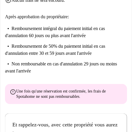
check_circle
Aucun frais ne sera encouru.
accessibles à pied. La Puerta de los Limones et la statue d'Andrés Bello,
monuments emblématiques du quartier, ajoutent à son charme.
Après approbation du propriétaire:
Remboursement intégral du paiement initial
en cas
d'annulation 60 jours ou plus avant l'arrivée
Remboursement de 50% du paiement initial
en cas
d'annulation entre 30 et 59 jours avant l'arrivée
Non remboursable
en cas d'annulation 29 jours ou moins
avant l'arrivée
error
Une fois qu'une réservation est confirmée, les frais de
Spotahome
ne sont pas remboursables
.
Et rappelez-vous, avec cette propriété vous aurez