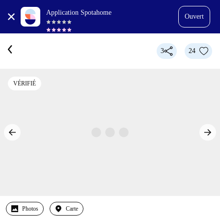
Application Spotahome
Ouvert
3
24
VÉRIFIÉ
Photos
Carte