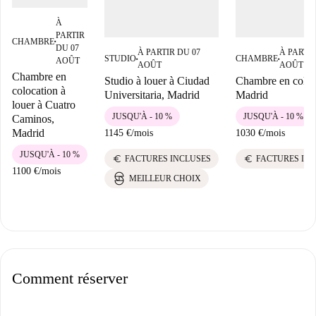
À
PARTIR
CHAMBRE
■
DU 07
À PARTIR DU 07
À PARTIR
STUDIO
CHAMBRE
AOÛT
■
■
AOÛT
AOÛT
Chambre en
Studio à louer à Ciudad
Chambre en coloc
colocation à
Universitaria, Madrid
Madrid
louer à Cuatro
JUSQU'À - 10 %
JUSQU'À - 10 %
Caminos,
Madrid
1145 €
/
mois
1030 €
/
mois
JUSQU'À - 10 %
euro
euro
FACTURES INCLUSES
FACTURES IN
1100 €
/
mois
MEILLEUR CHOIX
Comment réserver