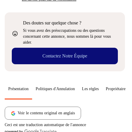
Des doutes sur quelque chose ?
Si vous avez des préoccupations ou des questions
sentiment_very_satisfied
concernant cette annonce, nous sommes là pour vous
aider.
Contactez Notre Équipe
Présentation
Politiques d'Annulation
Les règles
Propriétaire
Voir le contenu original en anglais
Ceci est une traduction automatique de l'annonce