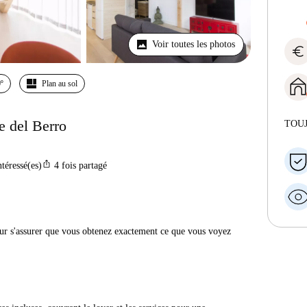
Voir toutes les photos
euro
º
Plan au sol
e del Berro
TOU
ios_share
ntéressé(es)
4
fois partagé
r s'assurer que vous obtenez exactement ce que vous voyez