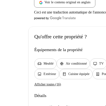
Voir le contenu original en anglais
Ceci est une traduction automatique de l'annonc
Qu'offre cette propriété ?
Équipements de la propriété
chair
ac_unit
tv
Meublé
Air conditionné
TV
image
kitchen
person_book
Extérieur
Cuisine équipée
Por
Afficher toutes (16)
Détails