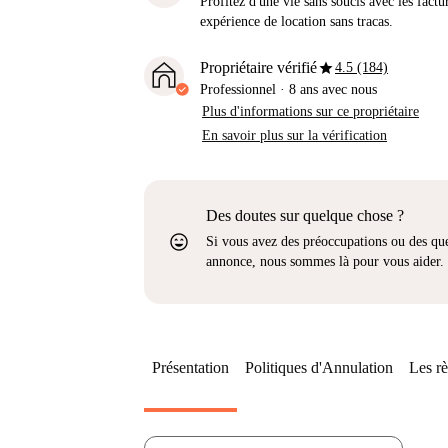
Profitez d'une vie sans soucis avec les factu
expérience de location sans tracas.
star
Propriétaire vérifié
4.5 (184)
Professionnel
·
8 ans
avec nous
Plus d'informations sur ce propriétaire
En savoir plus sur la vérification
Des doutes sur quelque chose ?
sentiment_very_satisfied
Si vous avez des préoccupations ou des que
annonce, nous sommes là pour vous aider.
Présentation
Politiques d'Annulation
Les rè