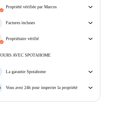
propriété vérifiée par Marcos
Notre homechecker a examiné la maison pour
s'assurer que vous obtenez exactement ce que vous
Factures incluses
voyez dans l'annonce.
Profitez d'une vie sans soucis avec les factures
En savoir plus sur la vérification
incluses, couvrant le loyer et les services pour une
Propriétaire vérifié
expérience de location sans tracas.
Professionnel
·
8 ans
avec nous
Plus d'informations sur ce propriétaire
JOURS AVEC SPOTAHOME
En savoir plus sur la vérification
La garantie Spotahome
Si le propriétaire annule votre réservation sans
préavis, nous allons soit (A) vous payer une chambre
Vous avez 24h pour inspecter la propriété
d'hôtel et vous aider à trouver un autre logement,
Si le bien ne correspond pas exactement à l'annonce
soit (B) vous rembourser en totalité.
que vous avez vue sur Spotahome, veuillez nous le
faire savoir dans les 24 heures suivant votre arrivée
afin que nous puissions trouver une solution.