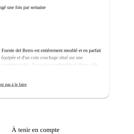
hangé une fois par semaine
 Fuente del Berro est entièrement meublé et en parfait
 équipée et d'un coin couchage situé sur une
arquets polis, d'un salon confortable et d'une salle
 sont installés partout, vous serez donc à l'aise toute
z pas à le faire
te au nord de Salamanque. Ce charmant endroit se
l est bien desservi par les transports en commun du reste
s restaurants locaux à proximité, et si vous avez
 juste devant la porte des polices.
À tenir en compte