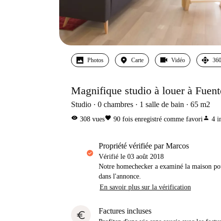
Photos
Carte
Vidéo
360
Magnifique studio à louer à Fuent
Studio
0
chambres
1
salle de bain
65
m2
visibility
favorite
person
308
vues
90
fois enregistré comme favori
4
i
propriété vérifiée par Marcos
Vérifié le
03 août 2018
Notre homechecker a examiné la maison pou
dans l'annonce.
En savoir plus sur la vérification
Factures incluses
euro