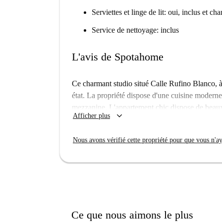
Serviettes et linge de lit: oui, inclus et c
Service de nettoyage: inclus
L'avis de Spotahome
Ce charmant studio situé Calle Rufino Blanco, à
état. La propriété dispose d'une cuisine moderne
mezzanine. L'appartement chic dispose de beaux p
keyboard_arrow_down
Afficher plus
de bain carrelée. Le chauffage et la climatisation
l'année.
Nous avons vérifié cette propriété pour que vous n'aye
L'appartement est situé à Fuente del Berro, jus
trouve juste à l'extérieur du centre-ville, mais i
de Madrid. Il y a beaucoup de magasins et de bon
besoin d'un café le matin, vous trouverez un café
Ce que nous aimons le plus