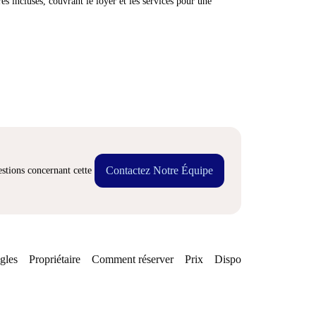
res incluses, couvrant le loyer et les services pour une
Contactez Notre Équipe
stions concernant cette
gles
Propriétaire
Comment réserver
Prix
Disponibilités
Quarti