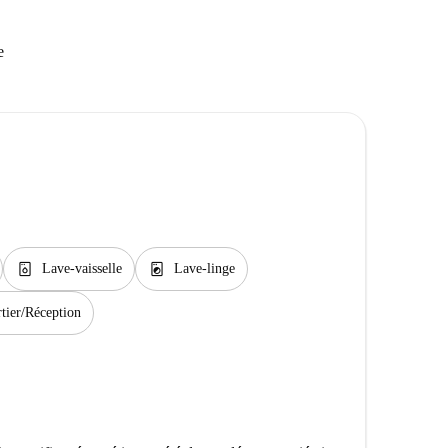
e
dishwasher_gen
local_laundry_service
Lave-vaisselle
Lave-linge
tier/Réception