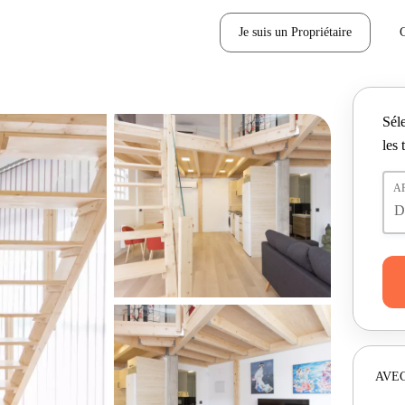
Je suis un Propriétaire
Séle
les 
A
AVEC