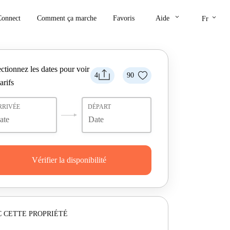
keyboard_arrow_down
keyboard_arrow_down
Connect
Comment ça marche
Favoris
Aide
Fr
ctionnez les dates pour voir
4
90
tarifs
RRIVÉE
DÉPART
Vérifier la disponibilité
 CETTE PROPRIÉTÉ