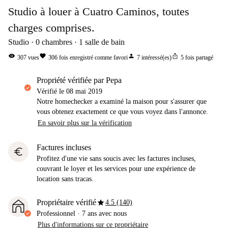
Studio à louer à Cuatro Caminos, toutes
charges comprises.
Studio
0
chambres
1
salle de bain
visibility
favorite
person
ios_share
307
vues
306
fois enregistré comme favori
7
intéressé(es)
5
fois partagé
propriété vérifiée par Pepa
Vérifié le
08 mai 2019
Notre homechecker a examiné la maison pour s'assurer que
vous obtenez exactement ce que vous voyez dans l'annonce.
En savoir plus sur la vérification
Factures incluses
euro
Profitez d'une vie sans soucis avec les factures incluses,
couvrant le loyer et les services pour une expérience de
location sans tracas.
star
Propriétaire vérifié
4.5 (140)
Professionnel
·
7 ans
avec nous
Plus d'informations sur ce propriétaire