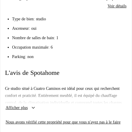
Voir détails
Type de bien: studio
Ascenseur: oui
Nombre de salles de bain: 1
Occupation maximale: 6
Parking: non
L'avis de Spotahome
Ce studio situé à Cuatro Caminos est idéal pour ceux qui recherchent
confort et praticité. Entièrement meublé, il est équipé du chauffage
central, de la climatisation individuelle et comprend toutes les charges
keyboard_arrow_down
Afficher plus
(électricité, eau, gaz, Wi-Fi et taxe d'habitation). Ce logement vérifié par
Spotahome est parfait pour les couples, les étudiants et les jeunes actifs.
Nous avons vérifié cette propriété pour que vous n'ayez pas à le faire
Vous y trouverez également un lave-linge et une télévision.