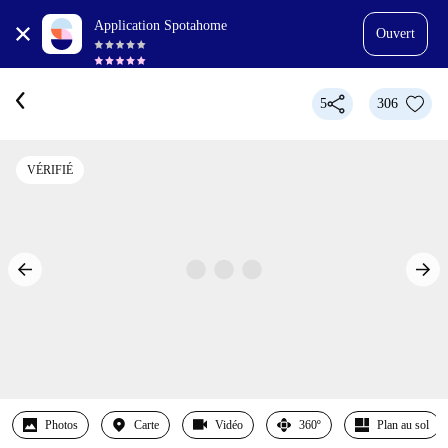
Application Spotahome
Ouvert
5
306
VÉRIFIÉ
Photos
Carte
Vidéo
360º
Plan au sol