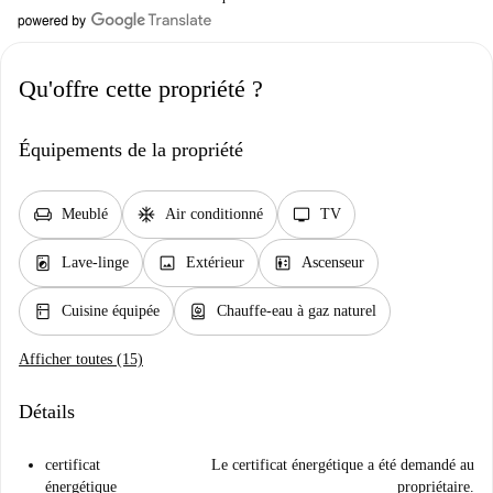
Qu'offre cette propriété ?
Équipements de la propriété
chair
ac_unit
tv
Meublé
Air conditionné
TV
local_laundry_service
image
elevator
Lave-linge
Extérieur
Ascenseur
kitchen
water_heater
Cuisine équipée
Chauffe-eau à gaz naturel
Afficher toutes (15)
Détails
certificat
Le certificat énergétique a été demandé au
énergétique
propriétaire.