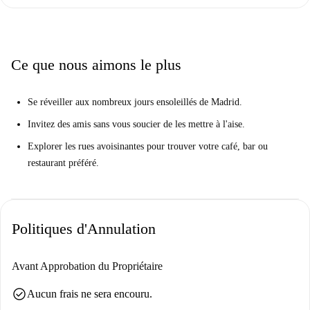
Cuatro Caminos est un quartier animé de Madrid, à proximité de
nombreux points d'intérêt. Le studio se trouve près du supermarché
Mercadona, des restaurants Los Pepes et Cheeks, ainsi que de sites
emblématiques comme le Castaño de Lomito. Profitez de l'accessibilité
Ce que nous aimons le plus
et des commodités de ce quartier dynamique.
Se réveiller aux nombreux jours ensoleillés de Madrid.
Invitez des amis sans vous soucier de les mettre à l'aise.
Explorer les rues avoisinantes pour trouver votre café, bar ou
restaurant préféré.
Politiques d'Annulation
Avant Approbation du Propriétaire
check_circle
Aucun frais ne sera encouru.