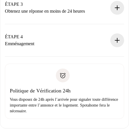
Nous ne vous facturerons rien tant que le propriétaire
ÉTAPE 3
n’aura pas accepté.
Obtenez une réponse en moins de 24 heures
Le propriétaire dispose de 24 heures pour confirmer.
Si accepté, nous vous facturerons et vous mettrons en
contact avec le propriétaire.
ÉTAPE 4
Si refusé : aucun prélèvement et nous vous proposerons
Emménagement
d’autres options.
Accordez avec le propriétaire les détails de votre arrivée,
Documents requis si votre logement est «
Spotahome plus
remise des clés, etc.
».
Spotahome transférera le premier paiement au propriétaire
Pièce d’identité ou Passeport
uniquement si aucun problème n'est signalé.
Justificatif de solvabilité
Domiciliation bancaire
Politique de Vérification 24h
Vous disposez de 24h après l’arrivée pour signaler toute différence
importante entre l’annonce et le logement. Spotahome fera le
nécessaire.