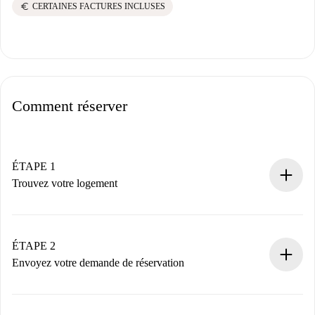
euro
CERTAINES FACTURES INCLUSES
Comment réserver
ÉTAPE 1
Trouvez votre logement
Processus de réservation 100% en ligne.
Logements et Propriétaires vérifiés.
Vous disposez à l’avance de toutes les informations
ÉTAPE 2
nécessaires.
Envoyez votre demande de réservation
Envoyez les informations essentielles sur votre profil et
votre mode de paiement.