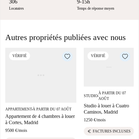
306
9-15h
Locataires
Temps de réponse moyen
Autres propriétés publiées avec nous
VÉRIFIÉ
VÉRIFIÉ
À PARTIR DU 07
STUDIO
■
AOÛT
Studio à louer à Cuatro
APPARTEMENT
À PARTIR DU 07 AOÛT
■
Caminos, Madrid
Appartement de 4 chambres à louer
1250 €
/
mois
à Cortes, Madrid
9500 €
/
mois
euro
FACTURES INCLUSES