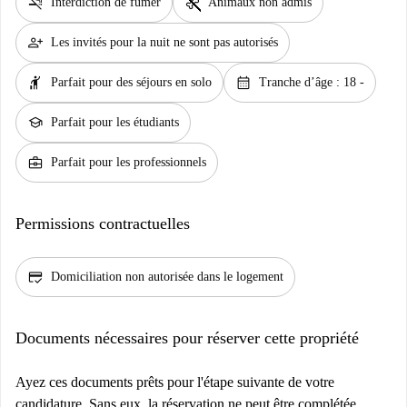
smoke_free
pet_supplies
Interdiction de fumer
Animaux non admis
person_add
Les invités pour la nuit ne sont pas autorisés
hail
calendar_month
Parfait pour des séjours en solo
Tranche d’âge : 18 -
school
Parfait pour les étudiants
business_center
Parfait pour les professionnels
Permissions contractuelles
credit_score
Domiciliation non autorisée dans le logement
Documents nécessaires pour réserver cette propriété
Ayez ces documents prêts pour l'étape suivante de votre
candidature. Sans eux, la réservation ne peut être complétée.