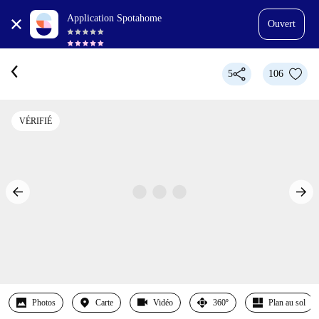
Application Spotahome
Ouvert
5
106
VÉRIFIÉ
Photos
Carte
Vidéo
360º
Plan au sol