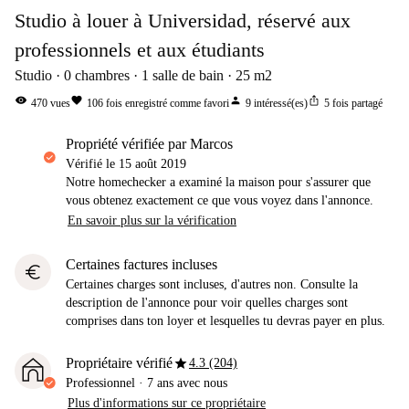
Studio à louer à Universidad, réservé aux
professionnels et aux étudiants
Studio
0
chambres
1
salle de bain
25
m2
visibility
favorite
person
ios_share
470
vues
106
fois enregistré comme favori
9
intéressé(es)
5
fois partagé
propriété vérifiée par Marcos
Vérifié le
15 août 2019
Notre homechecker a examiné la maison pour s'assurer que
vous obtenez exactement ce que vous voyez dans l'annonce.
En savoir plus sur la vérification
Certaines factures incluses
euro
Certaines charges sont incluses, d'autres non. Consulte la
description de l'annonce pour voir quelles charges sont
comprises dans ton loyer et lesquelles tu devras payer en plus.
star
Propriétaire vérifié
4.3 (204)
Professionnel
·
7 ans
avec nous
Plus d'informations sur ce propriétaire