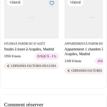
VÉRIFIÉ
VÉRIFIÉ
STUDIO
À PARTIR DU 07 AOÛT
APPARTEMENT
À PARTIR DU 0
■
■
Studio à louer à Arapiles, Madrid
Appartement 1 chambre à lo
Arapiles, Madrid
1950 €
/
mois
JUSQU'À - 3 %
1349 €
/
mois
JUSQU'
euro
CERTAINES FACTURES INCLUSES
euro
CERTAINES FACTURES IN
Comment réserver