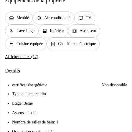
Équipements de la propriété
chair
ac_unit
tv
Meublé
Air conditionné
TV
local_laundry_service
window_open
elevator
Lave-linge
Intérieur
Ascenseur
kitchen
water_heater
Cuisine équipée
Chauffe-eau électrique
Afficher toutes (17)
Détails
certificat énergétique
Non disponible
Type de bien: studio
Etage: 3ème
Ascenseur: oui
Nombre de salles de bain: 1
Occupation maximale: 1