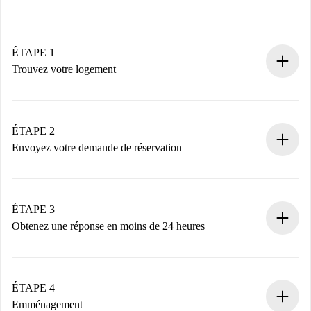
ÉTAPE 1
Trouvez votre logement
Processus de réservation 100% en ligne.
Logements et Propriétaires vérifiés.
Vous disposez à l’avance de toutes les informations
ÉTAPE 2
nécessaires.
Envoyez votre demande de réservation
Envoyez les informations essentielles sur votre profil et
votre mode de paiement.
Nous ne vous facturerons rien tant que le propriétaire
ÉTAPE 3
n’aura pas accepté.
Obtenez une réponse en moins de 24 heures
Le propriétaire dispose de 24 heures pour confirmer.
Si accepté, nous vous facturerons et vous mettrons en
contact avec le propriétaire.
ÉTAPE 4
Si refusé : aucun prélèvement et nous vous proposerons
Emménagement