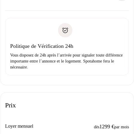
d’autres options.
Accordez avec le propriétaire les détails de votre arrivée,
Documents requis si votre logement est «
Spotahome plus
remise des clés, etc.
».
Spotahome transférera le premier paiement au propriétaire
Pièce d’identité ou Passeport
uniquement si aucun problème n'est signalé.
Justificatif de solvabilité
Domiciliation bancaire
Politique de Vérification 24h
Vous disposez de 24h après l’arrivée pour signaler toute différence
importante entre l’annonce et le logement. Spotahome fera le
nécessaire.
Prix
Loyer mensuel
1299 €
dès
par mois