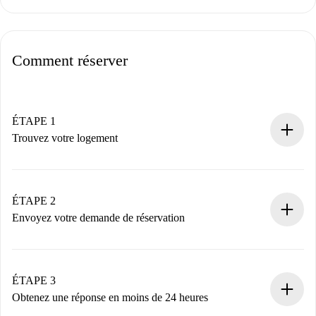
Comment réserver
ÉTAPE 1
Trouvez votre logement
Processus de réservation 100% en ligne.
Logements et Propriétaires vérifiés.
Vous disposez à l’avance de toutes les informations
ÉTAPE 2
nécessaires.
Envoyez votre demande de réservation
Envoyez les informations essentielles sur votre profil et
votre mode de paiement.
Nous ne vous facturerons rien tant que le propriétaire
ÉTAPE 3
n’aura pas accepté.
Obtenez une réponse en moins de 24 heures