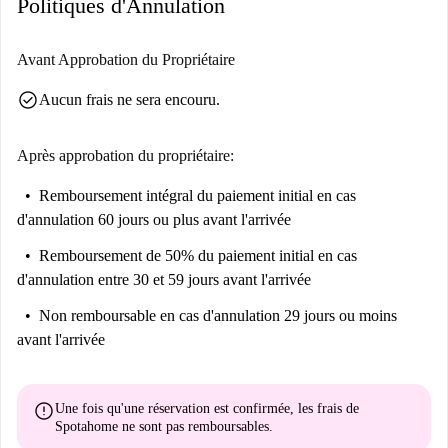
Politiques d'Annulation
cuisine variée. Le Centro De Arte Moderno, à deux pas, offre également
une riche vie culturelle. Profitez du confort de ce charmant quartier
pendant votre séjour.
Avant Approbation du Propriétaire
check_circle
Aucun frais ne sera encouru.
Après approbation du propriétaire:
Remboursement intégral du paiement initial
en cas
d'annulation 60 jours ou plus avant l'arrivée
Remboursement de 50% du paiement initial
en cas
d'annulation entre 30 et 59 jours avant l'arrivée
Non remboursable
en cas d'annulation 29 jours ou moins
avant l'arrivée
error
Une fois qu'une réservation est confirmée, les frais de
Spotahome
ne sont pas remboursables
.