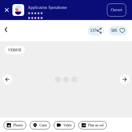
Application Spotahome
Ouvert
137
505
VÉRIFIÉ
Photos
Carte
Vidéo
Plan au sol