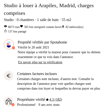
Studio à louer à Arapiles, Madrid, charges
comprises
Studio
0
chambres
1
salle de bain
55
m2
visibility
favorite
person
8673
vues
505
fois enregistré comme favori
82
intéressé(es)
ios_share
137
fois partagé
Propriété vérifiée par Spotahome
Vérifié le
20 août 2021
Notre équipe a vérifié la maison pour s'assurer que tu obtiens
exactement ce que tu vois dans l'annonce.
En savoir plus sur la vérification
Certaines factures incluses
euro
Certaines charges sont incluses, d'autres non. Consulte la
description de l'annonce pour voir quelles charges sont
comprises dans ton loyer et lesquelles tu devras payer en plus.
star
Propriétaire vérifié
4.3 (182)
Professionnel
·
9 ans
avec nous