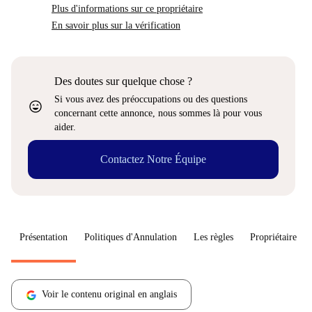
Plus d'informations sur ce propriétaire
En savoir plus sur la vérification
Des doutes sur quelque chose ?
Si vous avez des préoccupations ou des questions
sentiment_very_satisfied
concernant cette annonce, nous sommes là pour vous
aider.
Contactez Notre Équipe
Présentation
Politiques d'Annulation
Les règles
Propriétaire
Voir le contenu original en anglais