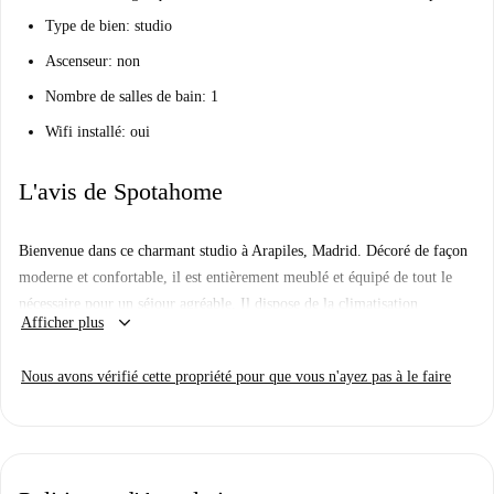
Type de bien: studio
Ascenseur: non
Nombre de salles de bain: 1
Wifi installé: oui
L'avis de Spotahome
Bienvenue dans ce charmant studio à Arapiles, Madrid. Décoré de façon
moderne et confortable, il est entièrement meublé et équipé de tout le
nécessaire pour un séjour agréable. Il dispose de la climatisation
keyboard_arrow_down
Afficher plus
individuelle et d'un système de chauffage électrique individuel pour
votre confort. Le Wi-Fi est inclus, ce qui vous permet de rester connecté
Nous avons vérifié cette propriété pour que vous n'ayez pas à le faire
en toute simplicité. Les couples sont les bienvenus et nous proposons des
formules de logement flexibles.
Arapiles est un quartier animé avec de nombreux restaurants à proximité,
dont le Cuatro's Grill, le Poké Fish et le Pub El Tren, proposant une