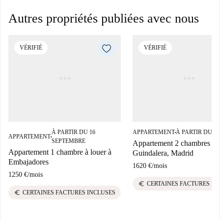
Autres propriétés publiées avec nous
VÉRIFIÉ
VÉRIFIÉ
À PARTIR DU 16
APPARTEMENT
À PARTIR DU 1
■
APPARTEMENT
■
SEPTEMBRE
Appartement 2 chambres à l
Appartement 1 chambre à louer à
Guindalera, Madrid
Embajadores
1620 €
/
mois
1250 €
/
mois
euro
CERTAINES FACTURES IN
euro
CERTAINES FACTURES INCLUSES