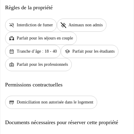
Règles de la propriété
smoke_free
pet_supplies
Interdiction de fumer
Animaux non admis
partner_heart
Parfait pour les séjours en couple
calendar_month
school
Tranche d’âge : 18 - 40
Parfait pour les étudiants
business_center
Parfait pour les professionnels
Permissions contractuelles
credit_score
Domiciliation non autorisée dans le logement
Documents nécessaires pour réserver cette propriété