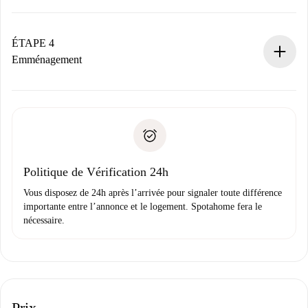
Le propriétaire dispose de 24 heures pour confirmer.
Si accepté, nous vous facturerons et vous mettrons en
contact avec le propriétaire.
ÉTAPE 4
Si refusé : aucun prélèvement et nous vous proposerons
Emménagement
d’autres options.
Accordez avec le propriétaire les détails de votre arrivée,
Documents requis si votre logement est «
Spotahome plus
remise des clés, etc.
».
Spotahome transférera le premier paiement au propriétaire
Pièce d’identité ou Passeport
uniquement si aucun problème n'est signalé.
Justificatif de solvabilité
Domiciliation bancaire
Politique de Vérification 24h
Vous disposez de 24h après l’arrivée pour signaler toute différence
importante entre l’annonce et le logement. Spotahome fera le
nécessaire.
Prix