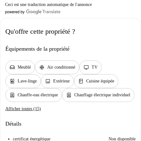
Ceci est une traduction automatique de l'annonce
Qu'offre cette propriété ?
Équipements de la propriété
chair
ac_unit
tv
Meublé
Air conditionné
TV
local_laundry_service
image
kitchen
Lave-linge
Extérieur
Cuisine équipée
water_heater
water_heater
Chauffe-eau électrique
Chauffage électrique individuel
Afficher toutes (15)
Détails
certificat énergétique
Non disponible