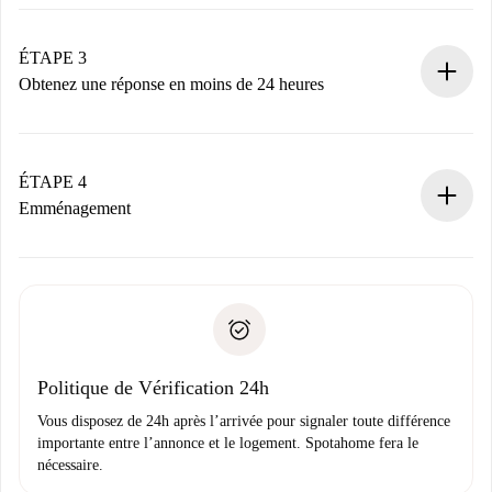
Envoyez les informations essentielles sur votre profil et
votre mode de paiement.
Nous ne vous facturerons rien tant que le propriétaire
ÉTAPE 3
n’aura pas accepté.
Obtenez une réponse en moins de 24 heures
Le propriétaire dispose de 24 heures pour confirmer.
Si accepté, nous vous facturerons et vous mettrons en
contact avec le propriétaire.
ÉTAPE 4
Si refusé : aucun prélèvement et nous vous proposerons
Emménagement
d’autres options.
Accordez avec le propriétaire les détails de votre arrivée,
Documents requis si votre logement est «
Spotahome plus
remise des clés, etc.
».
Spotahome transférera le premier paiement au propriétaire
Pièce d’identité ou Passeport
uniquement si aucun problème n'est signalé.
Justificatif de solvabilité
Domiciliation bancaire
Politique de Vérification 24h
Vous disposez de 24h après l’arrivée pour signaler toute différence
importante entre l’annonce et le logement. Spotahome fera le
nécessaire.