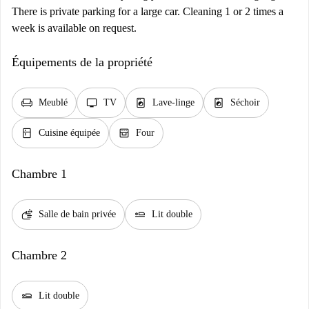
There is private parking for a large car. Cleaning 1 or 2 times a
week is available on request.
Équipements de la propriété
chair
tv
local_laundry_service
local_laundry_service
Meublé
TV
Lave-linge
Séchoir
kitchen
oven_gen
Cuisine équipée
Four
Chambre 1
soap
airline_seat_flat
Salle de bain privée
Lit double
Chambre 2
airline_seat_flat
Lit double