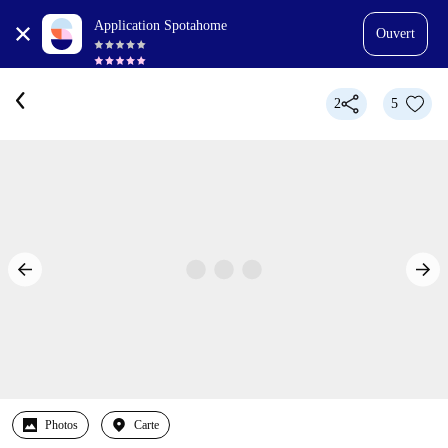
Application Spotahome
Ouvert
2
5
Photos
Carte