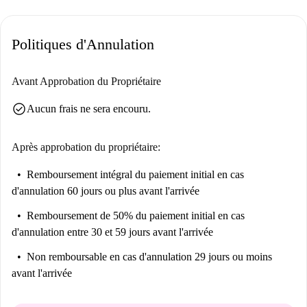
de la magnifique plage de Playa Don Carlos. Vous trouverez également
dans le quartier des restaurants comme Merendero Cristina et Carlos y
Politiques d'Annulation
Paula by Carísa. Profitez d'un confort optimal et d'une vie pratique !
Avant Approbation du Propriétaire
check_circle
Aucun frais ne sera encouru.
Après approbation du propriétaire:
Remboursement intégral du paiement initial
en cas
d'annulation 60 jours ou plus avant l'arrivée
Remboursement de 50% du paiement initial
en cas
d'annulation entre 30 et 59 jours avant l'arrivée
Non remboursable
en cas d'annulation 29 jours ou moins
avant l'arrivée