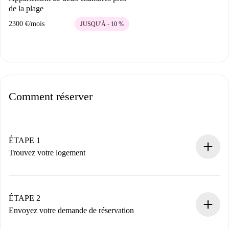
de la plage
2300 €
/
mois
JUSQU'À - 10 %
Comment réserver
ÉTAPE 1
Trouvez votre logement
Processus de réservation 100% en ligne.
Logements et Propriétaires vérifiés.
Vous disposez à l’avance de toutes les informations
ÉTAPE 2
nécessaires.
Envoyez votre demande de réservation