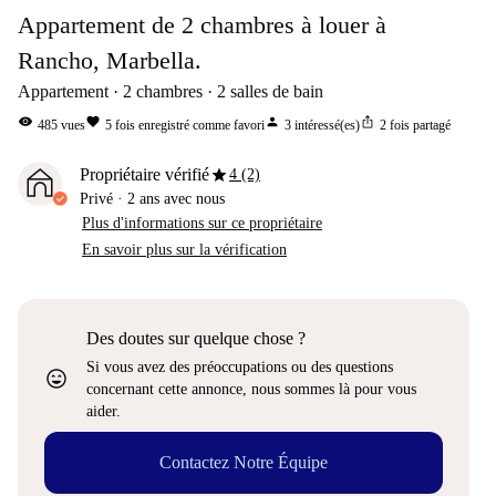
Appartement de 2 chambres à louer à
Rancho, Marbella.
Appartement
2
chambres
2
salles de bain
visibility
favorite
person
ios_share
485
vues
5
fois enregistré comme favori
3
intéressé(es)
2
fois partagé
star
Propriétaire vérifié
4 (2)
Privé
·
2 ans
avec nous
Plus d'informations sur ce propriétaire
En savoir plus sur la vérification
Des doutes sur quelque chose ?
Si vous avez des préoccupations ou des questions
sentiment_very_satisfied
concernant cette annonce, nous sommes là pour vous
aider.
Contactez Notre Équipe