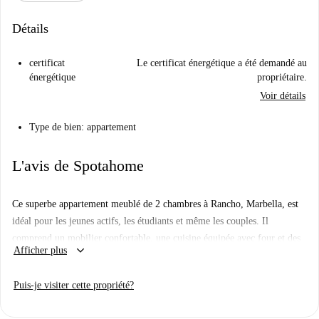
Détails
certificat
Le certificat énergétique a été demandé au
énergétique
propriétaire.
Voir détails
Type de bien: appartement
L'avis de Spotahome
Ce superbe appartement meublé de 2 chambres à Rancho, Marbella, est
idéal pour les jeunes actifs, les étudiants et même les couples. Il
comprend un mobilier confortable, une cuisine équipée avec four et des
keyboard_arrow_down
Afficher plus
équipements tels qu'un lave-linge et un sèche-linge à votre disposition.
Veuillez noter que la climatisation et le Wi-Fi ne sont pas disponibles.
Puis-je visiter cette propriété?
L'appartement se situe dans le quartier animé de Rancho, à proximité du
marché Aliprox Camping Market, du restaurant asiatique Tasty Corner et