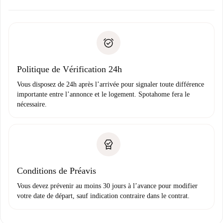
Accordez avec le propriétaire les détails de votre arrivée,
Documents requis si votre logement est «
Spotahome plus
remise des clés, etc.
».
Spotahome transférera le premier paiement au propriétaire
Pièce d’identité ou Passeport
uniquement si aucun problème n'est signalé.
Justificatif de solvabilité
Domiciliation bancaire
Politique de Vérification 24h
Vous disposez de 24h après l’arrivée pour signaler toute différence
importante entre l’annonce et le logement. Spotahome fera le
nécessaire.
Conditions de Préavis
Vous devez prévenir au moins 30 jours à l’avance pour modifier
votre date de départ, sauf indication contraire dans le contrat.