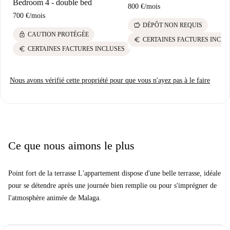
Bedroom 4 - double bed
800 €
/
mois
700 €
/
mois
savings
DÉPÔT NON REQUIS
lock
CAUTION PROTÉGÉE
euro
CERTAINES FACTURES INCLU
euro
CERTAINES FACTURES INCLUSES
Nous avons vérifié cette propriété pour que vous n'ayez pas à le faire
Ce que nous aimons le plus
Point fort de la terrasse L'appartement dispose d'une belle terrasse, idéale
pour se détendre après une journée bien remplie ou pour s'imprégner de
l'atmosphère animée de Malaga.