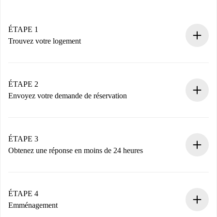
ÉTAPE 1
Trouvez votre logement
Processus de réservation 100% en ligne.
Logements et Propriétaires vérifiés.
Vous disposez à l’avance de toutes les informations
ÉTAPE 2
nécessaires.
Envoyez votre demande de réservation
Envoyez les informations essentielles sur votre profil et
votre mode de paiement.
Nous ne vous facturerons rien tant que le propriétaire
ÉTAPE 3
n’aura pas accepté.
Obtenez une réponse en moins de 24 heures
Le propriétaire dispose de 24 heures pour confirmer.
Si accepté, nous vous facturerons et vous mettrons en
contact avec le propriétaire.
ÉTAPE 4
Si refusé : aucun prélèvement et nous vous proposerons
Emménagement
d’autres options.