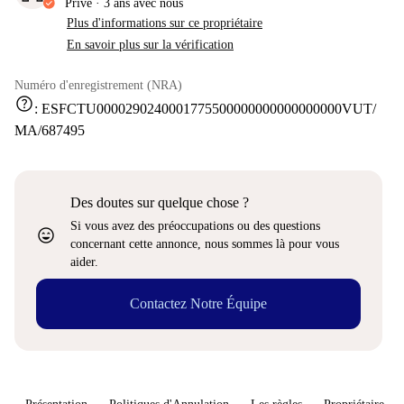
Privé
·
3 ans
avec nous
Plus d'informations sur ce propriétaire
En savoir plus sur la vérification
Numéro d'enregistrement (NRA)
help
:
ESFCTU0000290240001775500000000000000000VUT/
MA/687495
Des doutes sur quelque chose ?
Si vous avez des préoccupations ou des questions
sentiment_very_satisfied
concernant cette annonce, nous sommes là pour vous
aider.
Contactez Notre Équipe