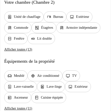
Votre chambre (Chambre 2)
water_heater
desk
image
Unité de chauffage
Bureau
Extérieur
dresser
shelves
dresser
Commode
Étagères
Armoire indépendante
window_closed
airline_seat_flat
Fenêtre
Lit double
Afficher toutes (13)
Équipements de la propriété
chair
ac_unit
tv
Meublé
Air conditionné
TV
dishwasher_gen
local_laundry_service
image
Lave-vaisselle
Lave-linge
Extérieur
elevator
kitchen
Ascenseur
Cuisine équipée
Afficher toutes (11)