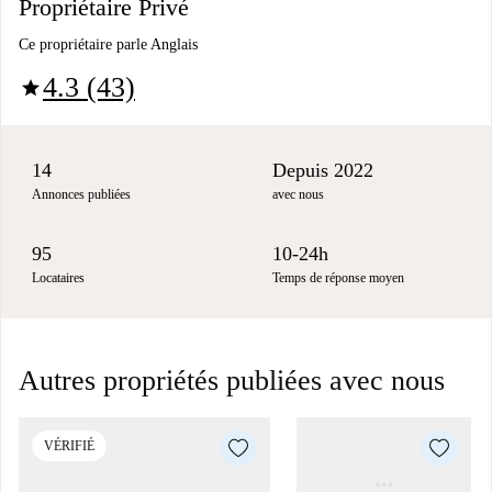
Propriétaire Privé
Ce propriétaire parle Anglais
4.3 (43)
star
14
Depuis 2022
Annonces publiées
avec nous
95
10-24h
Locataires
Temps de réponse moyen
Autres propriétés publiées avec nous
VÉRIFIÉ