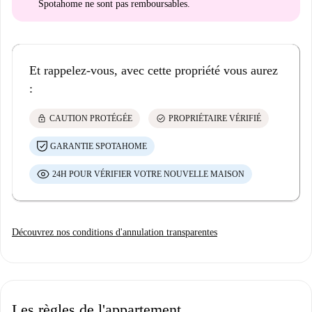
Spotahome
ne sont pas remboursables
.
Et rappelez-vous, avec cette propriété vous aurez
:
lock
check_circle
CAUTION PROTÉGÉE
PROPRIÉTAIRE VÉRIFIÉ
GARANTIE SPOTAHOME
24H POUR VÉRIFIER VOTRE NOUVELLE MAISON
Découvrez nos conditions d'annulation transparentes
Les règles de l'appartement