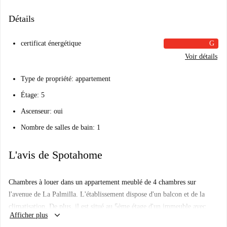
Détails
certificat énergétique
G
Voir détails
Type de propriété: appartement
Étage: 5
Ascenseur: oui
Nombre de salles de bain: 1
L'avis de Spotahome
Chambres à louer dans un appartement meublé de 4 chambres sur
l'avenue de La Palmilla. L'établissement dispose d'un balcon et de la
climatisation. De plus, il est situé au 5ème étage d'un immeuble avec
keyboard_arrow_down
Afficher plus
ascenseur.