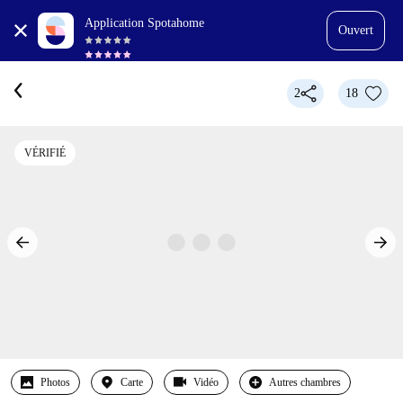
Application Spotahome
Ouvert
2
18
VÉRIFIÉ
Photos
Carte
Vidéo
Autres chambres