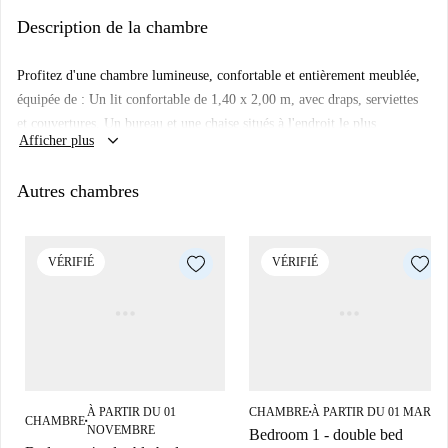
Situé dans le quartier animé de La Rosaleda, cet élégant appartement de
Description de la chambre
130 m2 offre une atmosphère contemporaine et accueillante pour votre
séjour à Malaga. Récemment rénové, l'appartement dispose
Profitez d'une chambre lumineuse, confortable et entièrement meublée,
d'équipements modernes et d'une fantastique terrasse avec une vue
équipée de : Un lit confortable de 1,40 x 2,00 m, avec draps, serviettes
dégagée sur la ville, parfaite pour se détendre ou profiter de l'horizon de
et couvertures. Un bureau et une chaise situés à l'endroit le plus
Malaga !
keyboard_arrow_down
Afficher plus
ensoleillé de la pièce, créant un environnement d'étude ou de travail
parfait. Un ventilateur de plafond pour plus de confort.
Autres chambres
VÉRIFIÉ
VÉRIFIÉ
À PARTIR DU 01
CHAMBRE
À PARTIR DU 01 MARS
■
CHAMBRE
■
NOVEMBRE
Bedroom 1 - double bed