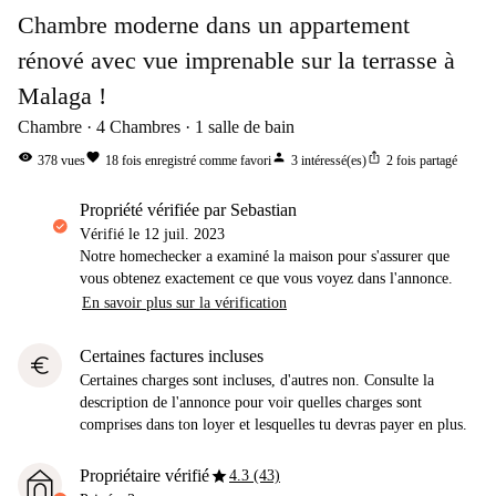
Chambre moderne dans un appartement
rénové avec vue imprenable sur la terrasse à
Malaga !
Chambre
4
Chambres
1
salle de bain
visibility
favorite
person
ios_share
378
vues
18
fois enregistré comme favori
3
intéressé(es)
2
fois partagé
propriété vérifiée par Sebastian
Vérifié le
12 juil. 2023
Notre homechecker a examiné la maison pour s'assurer que
vous obtenez exactement ce que vous voyez dans l'annonce.
En savoir plus sur la vérification
Certaines factures incluses
euro
Certaines charges sont incluses, d'autres non. Consulte la
description de l'annonce pour voir quelles charges sont
comprises dans ton loyer et lesquelles tu devras payer en plus.
star
Propriétaire vérifié
4.3 (43)