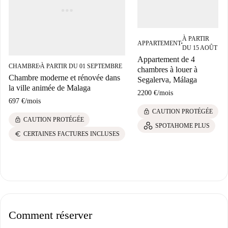
À PARTIR
APPARTEMENT
■
DU 15 AOÛT
Appartement de 4
CHAMBRE
À PARTIR DU 01 SEPTEMBRE
■
chambres à louer à
Chambre moderne et rénovée dans
Segalerva, Málaga
la ville animée de Malaga
2200 €
/
mois
697 €
/
mois
lock
CAUTION PROTÉGÉE
lock
CAUTION PROTÉGÉE
SPOTAHOME PLUS
euro
CERTAINES FACTURES INCLUSES
Comment réserver